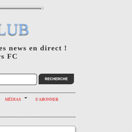
LUB
es news en direct !
rs FC
MÉDIAS
S'ABONNER