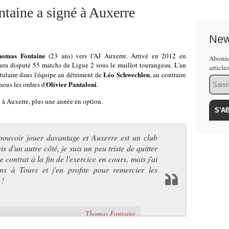
ntaine a signé à Auxerre
New
homas Fontaine
(23 ans) vers l'AJ Auxerre. Arrivé en 2012 en
Abonne
ura disputé 55 matchs de Ligue 2 sous le maillot tourangeau. L'an
article
Léo Schwechlen
titulaire dans l'équipe au détriment de
, au contraire
Email
Olivier Pantaloni
sous les ordres d'
.
n à Auxerre, plus une année en option.
 pouvoir jouer davantage et Auxerre est un club
 d'un autre côté, je suis un peu triste de quitter
de contrat à la fin de l'exercice en cours, mais j'ai
ns à Tours et j'en profite pour remercier les
 !
Thomas Fontaine