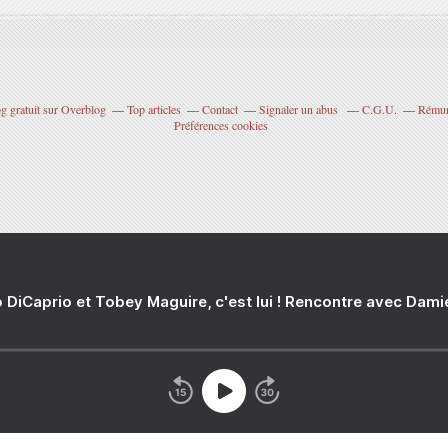
g gratuit sur Overblog
Top articles
Contact
Signaler un abus
C.G.U.
Rémuné
Préférences cookies
 DiCaprio et Tobey Maguire, c'est lui ! Rencontre avec Dam