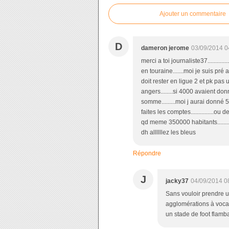
Ajouter un commentaire
D
dameron jerome
03/09/2014 0
merci a toi journaliste37..........
en touraine.......moi je suis pré a
doit rester en ligue 2 et pk pas u
angers........si 4000 avaient do
somme.........moi j aurai donné 50 
faites les comptes...............o
qd meme 350000 habitants.........
dh allllllez les bleus
Répondre
J
jacky37
04/09/2014 0
Sans vouloir prendre u
agglomérations à vocat
un stade de foot flamba