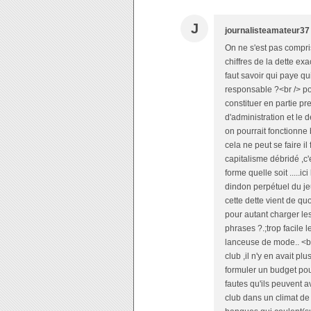
J
journalisteamateur37
On ne s'est pas compris ,moi je vous parle surtout de demander au staff de publier les chiffres de la dette exacte dans tous ces détails,pas de faire une quette (LOL) ,<br /> il faut savoir qui paye qui ou quoi et pourquoi a t' on cette dette,d'où et qui est le responsable ?<br /> pour chaque part,sinon à l'avenir les supporters doivent se constituer en partie prenante actionnaire du club (de la SASP)pour assister aux conseil d'administration et le découvrir (en Espagne ils ont des socios très forts,mais en France on pourrait fonctionne beaucoup mieux avec de bonnes idées en s'en inspirant ),et si cela ne peut se faire il faudrait une loi qui l'autorise ..ou l'obliger aux clubs ..<br /> Le capitalisme débridé ,c'est le chaos final qui finit toujours par une guerre sous quelque forme quelle soit .....ici la guerre se finit par la constatation que c'est le supporteur le dindon perpétuel du jeu des ventes et revente des clubs avec des incompétents.<br /> cette dette vient de quoi exactement en ce moment ?c'est tout ce qu'on veut savoir sans pour autant charger les dirigeants précédents comme Ettori l'a fait un peu par petites phrases ?.;trop facile les petites phrases dont la gente politique se fait d'ordinaire lanceuse de mode.. <br /> <br /> En 2010 ou 2011(voir à vérifier l'année, de passif du club ,il n'y en avait plus ou presque )(environ 0.2 ME seulement )<br /> Sebag a dû formuler un budget pour passer sans encombres la commission DNCG ,les seules fautes qu'ils peuvent avoir à se reprocher c'est d'avoir voulu espérer faire monter le club dans un climat de guerre économique mondiale (symboliser par les affaires de banques qui coulent(subprimes US et kerviel ),<br /> A cette époque je crois qu'on n'entendais ,même qu'on nous disait du coté de la Mairie ou d'un journaliste le signalant &quot; que les prêts du temps de Royer pour le stade étaient finis de payer pour le club ,tous se féliciter. <br /> Bon alors est ce que c'est une erreur d'avoir fait la tribune Nord ensuite (il le fallait bien pour être aux normes rien que pour la ligue 2 ,GERMAIN a même fait beaucoup dans un contexte difficile )<br /> Puisque maintenant on serait en dette .si ce n'est pas çà, le responsable c'est qui ? ou quoi ??,est ce que c'est des sommes que la mairie a réimputé au club ensuite ??<br /> des choses en imprévus ?,des agios de retards de travaux ?,est ce que c'est Marty qui a mal géré quand SEBAG était en Divorce??il délaissait un peu le club on l'a su ???,est ce que c'est des errements de gestion de SEBAG ou du comptable qui<br /> le conseille (mal et voir à le prouver) .. j'ai peur de ne jamais savoir officielle