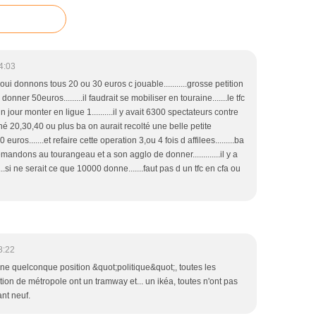
4:03
....oui donnons tous 20 ou 30 euros c jouable...........grosse petition
 donner 50euros.........il faudrait se mobiliser en touraine.......le tfc
n jour monter en ligue 1..........il y avait 6300 spectateurs contre
nné 20,30,40 ou plus ba on aurait recolté une belle petite
euros.......et refaire cette operation 3,ou 4 fois d affilees.........ba
u demandons au tourangeau et a son agglo de donner.............il y a
.si ne serait ce que 10000 donne.......faut pas d un tfc en cfa ou
8:22
ne quelconque position &quot;politique&quot;, toutes les
ion de métropole ont un tramway et... un ikéa, toutes n'ont pas
nt neuf.