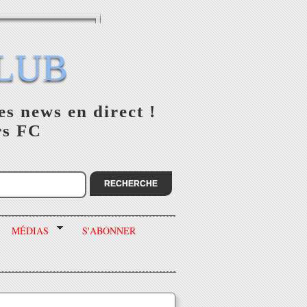
LUB
es news en direct !
rs FC
MÉDIAS
S'ABONNER