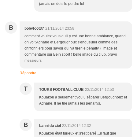
jamais on dois le perdre lol
B
bobyfoot37
21/11/2014 23:58
comment voulez vous qu'il y est une bonne ambiance, quand
on voit Adnane et Bergougnoux s'engueuler comme des
chiffonniers pour savoir qui va tirer le pénalty. ( Image et
commentaire sur Bein sport ) belle image du club, bravo
messieurs
Répondre
T
TOURS FOOTBALL CLUB
22/11/2014 12:53
Kouakou a seulement voulu séparer Bergougnoux et
Adnane. Il ne tire jamais les penaltys.
B
banni du ciel
22/11/2014 12:32
Kouakou était furieux et s'est barré ...il faut que