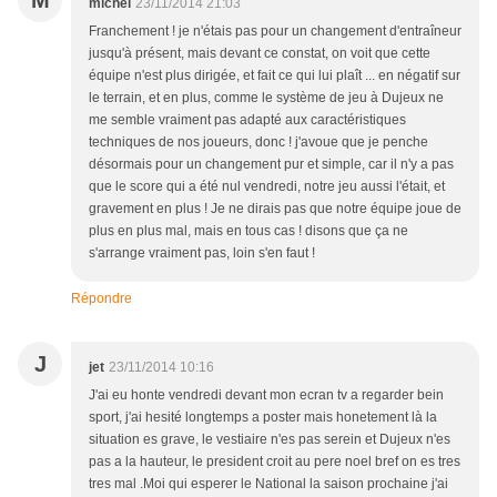
M
michel
23/11/2014 21:03
Franchement ! je n'étais pas pour un changement d'entraîneur
jusqu'à présent, mais devant ce constat, on voit que cette
équipe n'est plus dirigée, et fait ce qui lui plaît ... en négatif sur
le terrain, et en plus, comme le système de jeu à Dujeux ne
me semble vraiment pas adapté aux caractéristiques
techniques de nos joueurs, donc ! j'avoue que je penche
désormais pour un changement pur et simple, car il n'y a pas
que le score qui a été nul vendredi, notre jeu aussi l'était, et
gravement en plus ! Je ne dirais pas que notre équipe joue de
plus en plus mal, mais en tous cas ! disons que ça ne
s'arrange vraiment pas, loin s'en faut !
Répondre
J
jet
23/11/2014 10:16
J'ai eu honte vendredi devant mon ecran tv a regarder bein
sport, j'ai hesité longtemps a poster mais honetement là la
situation es grave, le vestiaire n'es pas serein et Dujeux n'es
pas a la hauteur, le president croit au pere noel bref on es tres
tres mal .Moi qui esperer le National la saison prochaine j'ai