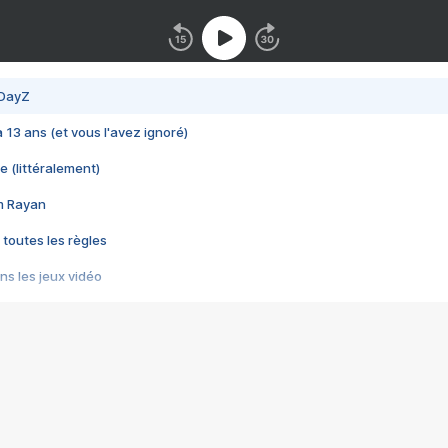
 DayZ
 a 13 ans (et vous l'avez ignoré)
e (littéralement)
im Rayan
 toutes les règles
s les jeux vidéo
us choquant de Rockstar ? - Le scandale BULLY
e plus moche de Steam
du RÊVE tourne au CAUCHEMAR
pendant 8 heures