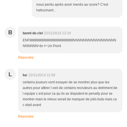
nous perdu après avoir menés au score? C'est
hallucinant...
B
banni du ciel
22/11/2014 12:24
ENFIIIIIIIIIIIIIIIIIIIIIIIIIIIIIIIIIIIIIIIIIIIIIIIIIIINNNNNNNNNNNNNNNNN
NNNNNN<br /> Un Point
Répondre
L
luc
22/11/2014 11:50
certains joueurs vont essayer de se montrer plus que les
autres pour attirer l oeil de certains recruteurs au detriment de
l equipe c est pour ca qu ils se disputent le penalty pour se
montrer mais le mieux serait de marquer de jolis buts mais ca
c etait avant
Répondre