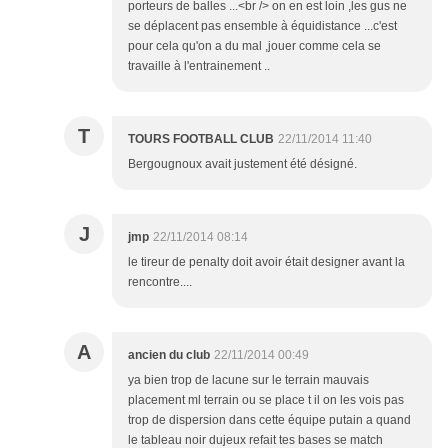
porteurs de balles ...<br /> on en est loin ,les gus ne
se déplacent pas ensemble à équidistance ...c'est
pour cela qu'on a du mal ,jouer comme cela se
travaille à l'entrainement ..
T
TOURS FOOTBALL CLUB
22/11/2014 11:40
Bergougnoux avait justement été désigné.
J
jmp
22/11/2014 08:14
le tireur de penalty doit avoir était designer avant la
rencontre....
A
ancien du club
22/11/2014 00:49
ya bien trop de lacune sur le terrain mauvais
placement ml terrain ou se place t il on les vois pas
trop de dispersion dans cette équipe putain a quand
le tableau noir dujeux refait tes bases se match