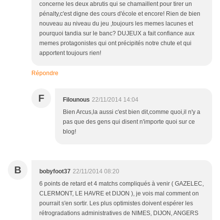
concerne les deux abrutis qui se chamaillent pour tirer un
pénalty,c'est digne des cours d'école et encore! Rien de bien
nouveau au niveau du jeu ,toujours les memes lacunes et
pourquoi tandia sur le banc? DUJEUX a fait confiance aux
memes protagonistes qui ont précipités notre chute et qui
apportent toujours rien!
Répondre
F
Filounous
22/11/2014 14:04
Bien Arcus,la aussi c'est bien dit,comme quoi,il n'y a
pas que des gens qui disent n'importe quoi sur ce
blog!
B
bobyfoot37
22/11/2014 08:20
6 points de retard et 4 matchs compliqués à venir ( GAZELEC,
CLERMONT, LE HAVRE et DIJON ), je vois mal comment on
pourrait s'en sortir. Les plus optimistes doivent espérer les
rétrogradations administratives de NIMES, DIJON, ANGERS