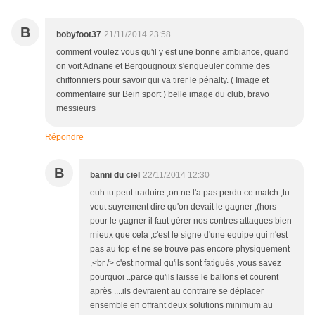
B
bobyfoot37
21/11/2014 23:58
comment voulez vous qu'il y est une bonne ambiance, quand
on voit Adnane et Bergougnoux s'engueuler comme des
chiffonniers pour savoir qui va tirer le pénalty. ( Image et
commentaire sur Bein sport ) belle image du club, bravo
messieurs
Répondre
B
banni du ciel
22/11/2014 12:30
euh tu peut traduire ,on ne l'a pas perdu ce match ,tu
veut suyrement dire qu'on devait le gagner ,(hors
pour le gagner il faut gérer nos contres attaques bien
mieux que cela ,c'est le signe d'une equipe qui n'est
pas au top et ne se trouve pas encore physiquement
,<br /> c'est normal qu'ils sont fatigués ,vous savez
pourquoi ..parce qu'ils laisse le ballons et courent
après ....ils devraient au contraire se déplacer
ensemble en offrant deux solutions minimum au