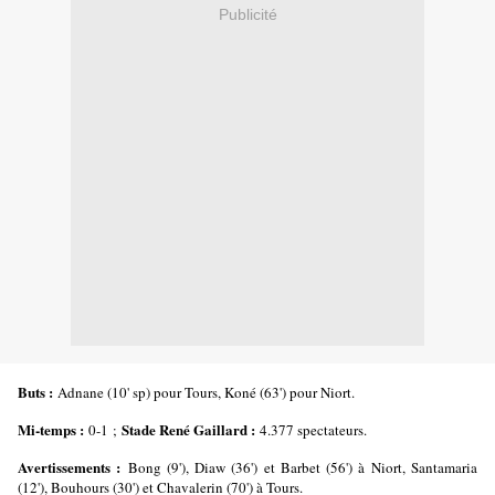
Publicité
Buts :
Adnane (10' sp) pour Tours, Koné (63') pour Niort.
Mi-temps :
Stade René Gaillard :
0-1 ;
4.377 spectateurs.
Avertissements :
Bong (9'), Diaw (36') et Barbet (56') à Niort, Santamaria
(12'), Bouhours (30') et Chavalerin (70') à Tours.