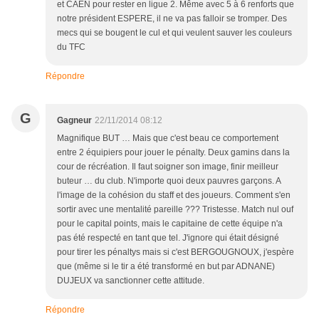
et CAEN pour rester en ligue 2. Même avec 5 à 6 renforts que
notre président ESPERE, il ne va pas falloir se tromper. Des
mecs qui se bougent le cul et qui veulent sauver les couleurs
du TFC
Répondre
G
Gagneur
22/11/2014 08:12
Magnifique BUT … Mais que c'est beau ce comportement
entre 2 équipiers pour jouer le pénalty. Deux gamins dans la
cour de récréation. Il faut soigner son image, finir meilleur
buteur … du club. N'importe quoi deux pauvres garçons. A
l'image de la cohésion du staff et des joueurs. Comment s'en
sortir avec une mentalité pareille ??? Tristesse. Match nul ouf
pour le capital points, mais le capitaine de cette équipe n'a
pas été respecté en tant que tel. J'ignore qui était désigné
pour tirer les pénaltys mais si c'est BERGOUGNOUX, j'espère
que (même si le tir a été transformé en but par ADNANE)
DUJEUX va sanctionner cette attitude.
Répondre