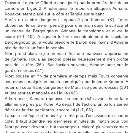
Diawara. Le jeune Cillard a donc joué pour la première fois de sa
carrière en Ligue 2. A noter aussi le retour en attaque d'Adnane.
Kouakou étant placé sur le côté et Tandia sur le banc.
Après un centre dangereux repoussé par Kamara (8'), Tours
obtient sur le contre un penalty pour une main dans la surface et
un centre de Bergougnoux. Adnane le transforme et ouvre le
score (0-1, 10'). A signaler le fort mécontentement du capitaine
Bergougnoux qui a voulu prendre le ballon des mains d'Adnane
afin de tirer lui-même le penalty ...
Niort prend alors le jeu en main. Sur une mauvaise appréciation
de Kamara, Houla au second poteau heureusement n'en profite
pas de la tête (26'). Sur l'action suivante, Adnane bute sur le
gardien niortais (27').
Niort pousse en fin de première mi-temps mais Tours conserve
son avance malgré un match compliqué pour le jeune Kamara. A
noter un coup franc dangereux de Martin de peu au-dessus (30')
et une reprise manquée de Houla (42').
A la reprise, Kamara repousse un centre (54') avant de se faire
allumer de près par Koné. Au départ de l'action, un ballon aérien
dévié de la tête par Martin, encore lui (1-1, 63').
La suite est équilibré mais il y a très peu d'occasions de chaque
côté. Il faut attendre les dernières minutes du match pour voir
Niort pousser devant le but tourangeau. Malgré plusieurs corners
dangereux, Kamara et la défense tourangelle tiennent le score, le