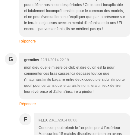
pour définir nos secondes périodes ! Ce truc est inexplicable
et totalement incompréhensible pour le commun des mortels,
et ne peut éventuellement s'expliquer que par la présence sur
le terrain de joueurs avec un mental d'enfants de six ans ! Et
encore ! pauvres enfants, ils ne méritent pas ça !
Répondre
G
gremlins
22/11/2014 22:19
mon dieu quelle misere ce club et dire qu'on est la pour
commenter ces bras cassés! ca dépasse tout ce que
j'imaginais,limite bagarre entre deux coéquipiers,du n'importe
quoi! pour certains que le tairais le nom, ferait mieux de tirer
leur révérence et d'aller s'inscrire à pinder!
Répondre
F
FLEX
23/11/2014 00:08
Certes on peut retenir le 1er point pris à l'extérieur.
Mais sur les 15 matchs disputés combien en avons