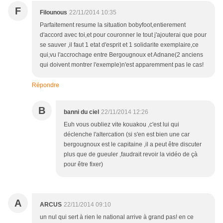
F
Filounous
22/11/2014 10:35
Parfaitement resume la situation bobyfoot,entierement
d'accord avec toi,et pour couronner le tout j'ajouterai que pour
se sauver ,il faut 1 etat d'esprit et 1 solidarite exemplaire,ce
qui,vu l'accrochage entre Bergougnoux et Adnane(2 anciens
qui doivent montrer l'exemple)n'est apparemment pas le cas!
Répondre
B
banni du ciel
22/11/2014 12:26
Euh vous oubliez vite kouakou ,c'est lui qui
déclenche l'altercation (si s'en est bien une car
bergougnoux est le capitaine ,il a peut être discuter
plus que de gueuler ,faudrait revoir la vidéo de çà
pour être fixer)
A
ARCUS
22/11/2014 09:10
un nul qui sert à rien le national arrive à grand pas! en ce