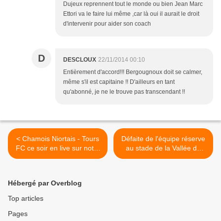
Dujeux reprennent tout le monde ou bien Jean Marc
Ettori va le faire lui même ,car là oui il aurait le droit
d'intervenir pour aider son coach
D
DESCLOUX
22/11/2014 00:10
Entièrement d'accord!!! Bergougnoux doit se calmer,
même s'il est capitaine !! D'ailleurs en tant
qu'abonné, je ne le trouve pas transcendant !!
< Chamois Niortais - Tours
Défaite de l'équipe réserve
FC ce soir en live sur notre
au stade de la Vallée du
blog à 20 heures
Cher >
Hébergé par Overblog
Top articles
Pages