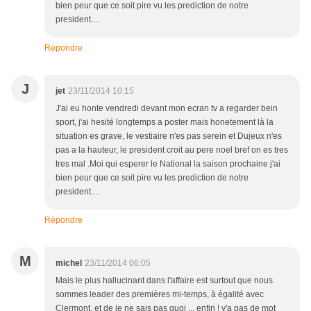
bien peur que ce soit pire vu les prediction de notre
president....
Répondre
J
jet
23/11/2014 10:15
J'ai eu honte vendredi devant mon ecran tv a regarder bein
sport, j'ai hesité longtemps a poster mais honetement là la
situation es grave, le vestiaire n'es pas serein et Dujeux n'es
pas a la hauteur, le president croit au pere noel bref on es tres
tres mal .Moi qui esperer le National la saison prochaine j'ai
bien peur que ce soit pire vu les prediction de notre
president....
Répondre
M
michel
23/11/2014 06:05
Mais le plus hallucinant dans l'affaire est surtout que nous
sommes leader des premières mi-temps, à égalité avec
Clermont, et de je ne sais pas quoi ... enfin ! y'a pas de mot