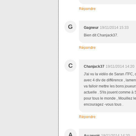
Répondre
G
Gagneur
19/11/2014 15:33
Bien dit Chanjack37.
Répondre
C
Chanjack37
19/11/2014 14:20
J'ai vu la vidéo de Saran /TFC,
avec 4 div de différence , lamen
va falloir mettre les bons joueu
actuelle . S'ils jouent comme à S
pour tous le monde , Mouillez le 
encouragez -vous tous .
Répondre
A
Au revoir
19/11/2014 14:20