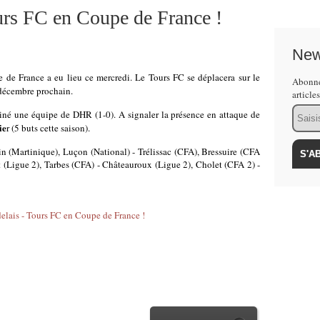
urs FC en Coupe de France !
New
 de France a eu lieu ce mercredi. Le Tours FC se déplacera sur le
Abonne
décembre prochain.
article
Email
miné une équipe de DHR (1-0). A signaler la présence en attaque de
ie
r (5 buts cette saison).
n (Martinique), Luçon (National) - Trélissac (CFA), Bressuire (CFA
rt (Ligue 2), Tarbes (CFA) - Châteauroux (Ligue 2), Cholet (CFA 2) -