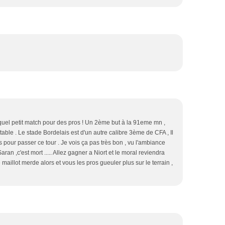
 quel petit match pour des pros ! Un 2ème but à la 91eme mn ,
table . Le stade Bordelais est d'un autre calibre 3ème de CFA , Il
rs pour passer ce tour . Je vois ça pas très bon , vu l'ambiance
aran ,c'est mort ..... Allez gagner a Niort et le moral reviendra
maillot merde alors et vous les pros gueuler plus sur le terrain ,