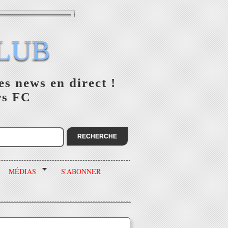
LUB
es news en direct !
rs FC
MÉDIAS
S'ABONNER