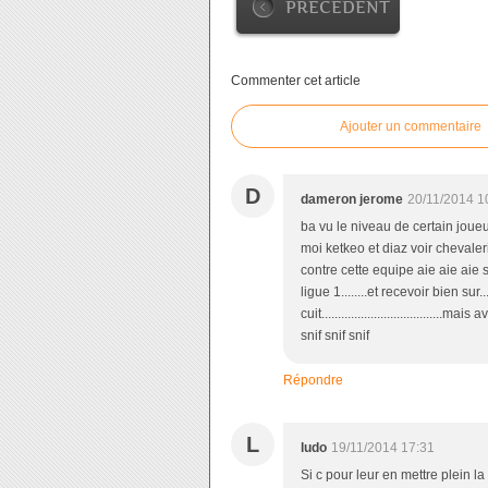
PRÉCÉDENT
Commenter cet article
Ajouter un commentaire
D
dameron jerome
20/11/2014 1
ba vu le niveau de certain joueur
moi ketkeo et diaz voir chevalerin..
contre cette equipe aie aie aie 
ligue 1........et recevoir bien sur.
cuit.................................
snif snif snif
Répondre
L
ludo
19/11/2014 17:31
Si c pour leur en mettre plein la