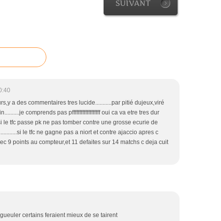
SUIVANT
0:40
s,y a des commentaires tres lucide...........par pitié dujeux,viré
........je comprends pas pfffffffffffffffffff oui ca va etre tres dur
si le tfc passe pk ne pas tomber contre une grosse ecurie de
.............si le tfc ne gagne pas a niort et contre ajaccio apres c
....mais avec 9 points au compteur,et 11 defaites sur 14 matchs c deja cuit
 gueuler certains feraient mieux de se tairent