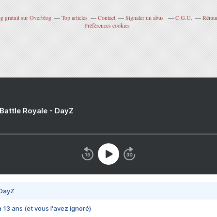
g gratuit sur Overblog
Top articles
Contact
Signaler un abus
C.G.U.
Rémuné
Préférences cookies
 Battle Royale - DayZ
 DayZ
 a 13 ans (et vous l'avez ignoré)