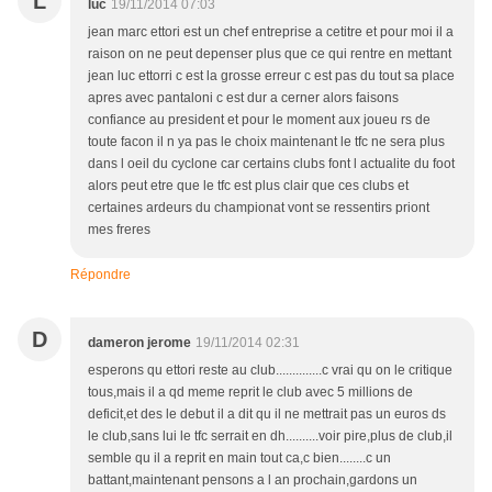
L
luc
19/11/2014 07:03
jean marc ettori est un chef entreprise a cetitre et pour moi il a
raison on ne peut depenser plus que ce qui rentre en mettant
jean luc ettorri c est la grosse erreur c est pas du tout sa place
apres avec pantaloni c est dur a cerner alors faisons
confiance au president et pour le moment aux joueu rs de
toute facon il n ya pas le choix maintenant le tfc ne sera plus
dans l oeil du cyclone car certains clubs font l actualite du foot
alors peut etre que le tfc est plus clair que ces clubs et
certaines ardeurs du championat vont se ressentirs priont
mes freres
Répondre
D
dameron jerome
19/11/2014 02:31
esperons qu ettori reste au club..............c vrai qu on le critique
tous,mais il a qd meme reprit le club avec 5 millions de
deficit,et des le debut il a dit qu il ne mettrait pas un euros ds
le club,sans lui le tfc serrait en dh..........voir pire,plus de club,il
semble qu il a reprit en main tout ca,c bien........c un
battant,maintenant pensons a l an prochain,gardons un