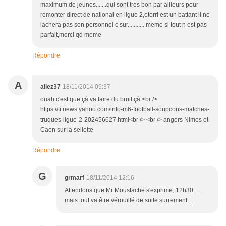
maximum de jeunes.......qui sont tres bon par ailleurs pour
remonter direct de national en ligue 2,etorri est un battant il ne
lachera pas son personnel c sur............meme si tout n est pas
parfait,merci qd meme
Répondre
A
allez37
18/11/2014 09:37
ouah c'est que çà va faire du bruit çà <br />
https://fr.news.yahoo.com/info-m6-football-soupcons-matches-
truques-ligue-2-202456627.html<br /> <br /> angers Nimes et
Caen sur la sellette
Répondre
G
grmarf
18/11/2014 12:16
Attendons que Mr Moustache s'exprime, 12h30 ...
mais tout va être vérouillé de suite surrement ...