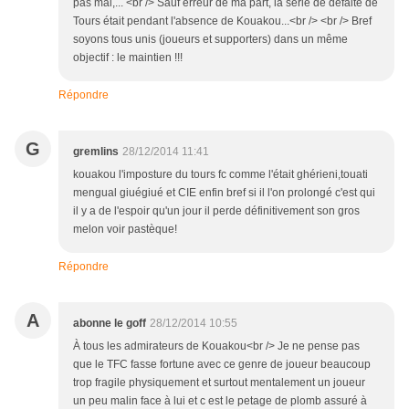
pas mal,... <br /> Sauf erreur de ma part, la série de défaite de
Tours était pendant l'absence de Kouakou...<br /> <br /> Bref
soyons tous unis (joueurs et supporters) dans un même
objectif : le maintien !!!
Répondre
G
gremlins
28/12/2014 11:41
kouakou l'imposture du tours fc comme l'était ghérieni,touati
mengual giuégiué et CIE enfin bref si il l'on prolongé c'est qui
il y a de l'espoir qu'un jour il perde définitivement son gros
melon voir pastèque!
Répondre
A
abonne le goff
28/12/2014 10:55
À tous les admirateurs de Kouakou<br /> Je ne pense pas
que le TFC fasse fortune avec ce genre de joueur beaucoup
trop fragile physiquement et surtout mentalement un joueur
un peu malin face à lui et c est le petage de plomb assuré à