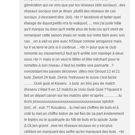
génération qui ne vois que par les réseaux (dits sociaux)...des
réseaux sociaux non je dirais ,plutôt des réseaux de cas
sociaux ,il devraient dire .(lol)..<br /> facebook et twiter quel
étalage de &quot;petits m'a tu vu&quot; .... moi j'ai juste hâte
qu'il marque ou bien qu'il mette plus de buts (vu qu'il vient de
remarquer cette saison )mais on reste sur notre faim avec son
cas ...on a vait vu pire avec N'Diaye comme arrogance mais
lui il va tenir le prix si il continue ...<br /> pour que le club
remonte au classement,il faut qu'il arrête son manège à deux
sous.<br /> mais si on veut le titiller et être méchant pour le
remettre à son niveau ,il faut lui mettre une pancarte ..?
nonobstant les passes décisives .dites moi Giroud 12 et 21
buts ,Delort 24 buts ,Onnis ?retrouver le score c'est facile
...........Guié guié et Keseru ..x buts .en très peu de match
(Keseru c'était 9 en 12 matchs je crois Guié Guié ??quand il
fait un départ canon sur les matchs aller et après ................tu
écris piouuuuuuuuuuuuuuuuuuuuuuuuuuuuuu splotch
(lol)...et ..euh ??.Kouakou ...tu met ses chiffres de buts et à
coté tu met un chiffre bidon de sel fies de sa part évidemment
le triples ou le quadruple du NB de buts et tu ajoute Juste
(LOL)en grand ..vive les réseaux sociaux on y est plus
célèbre en marquant des selfie qu'en marquant des buts ..<br