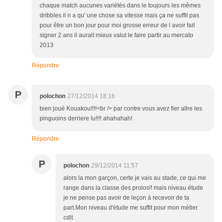
chaque match aucunes variétés dans le toujours les mêmes
dribbles il n a qu' une chose sa vitesse mais ça ne suffit pas
pour être un bon jour pour moi grosse erreur de l avoir fait
signer 2 ans il aurait mieux valut le faire partir au mercato
2013
Répondre
P
polochon
27/12/2014 18:16
bien joué Kouakou!!!!<br /> par contre vous avez fier allre les
pinguoins derriere lu!!!! ahahahah!
Répondre
P
polochon
29/12/2014 11:57
alors la mon garçon, certe je vais au stade, ce qui me
range dans la classe des prolos!! mais niveau étude
je ne pense pas avoir de leçon à recevoir de ta
part.Mon niveau d'étude me suffit pour mon métier.
cdlt