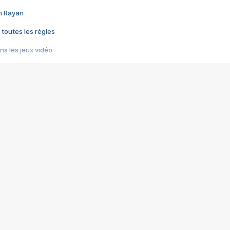
im Rayan
 toutes les règles
s les jeux vidéo
us choquant de Rockstar ? - Le scandale BULLY
e plus moche de Steam
du RÊVE tourne au CAUCHEMAR
pendant 8 heures
it… à tort
umiliés par un jeu vidéo
ire - Final Fantasy 8
ti un empire - Age of Empires
story DOFUS