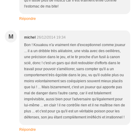
qu'il fasse plus de muscu car il est vraiment enflé comme
l'estomac de ma bite!
Répondre
M
michel
26/12/2014 19:34
Bon ! Kouakou n'a vraiment rien d'exceptionnel comme joueur
... il a un dribble très aléatoire, une vista avec des oeillères,
une précision dans le jeu, et le tir proche d'un fusil à canon
scié, donc ! c'est un gars qui doit redoubler d'efforts dans le
travail pour pouvoir s'améliorer, sans compter qu'il a un
comportement très égoïste dans le jeu, vu qu'il oublie plus ou
moins volontairement ses coéquipiers souvent mieux placés
que lui ! ... Mais bizarrement, c'est un joueur qui apporte pas
mal de danger dans l'autre camp, car il est totalement
imprévisible, aussi bien pour l'adversaire qu'également pour
lui-même ... en clair ! il ne contrôle rien et il ne maîtrise rien de
plus ... et c'est pour ça qu'il est un véritable poison pour les
défenses, son jeu étant complètement irréfléchi et irrationnel !
Répondre