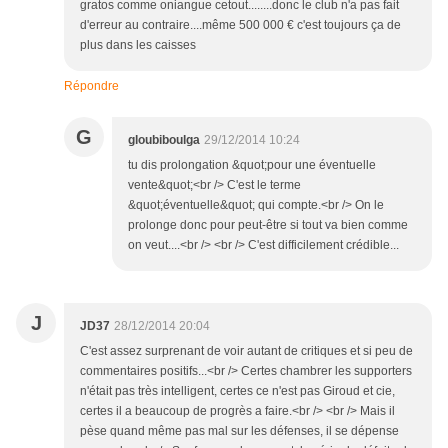
gratos comme oniangue cetout........donc le club n'a pas fait
d'erreur au contraire....même 500 000 € c'est toujours ça de
plus dans les caisses
Répondre
G
gloubiboulga
29/12/2014 10:24
tu dis prolongation &quot;pour une éventuelle
vente&quot;<br /> C'est le terme
&quot;éventuelle&quot; qui compte.<br /> On le
prolonge donc pour peut-être si tout va bien comme
on veut....<br /> <br /> C'est difficilement crédible...
J
JD37
28/12/2014 20:04
C'est assez surprenant de voir autant de critiques et si peu de
commentaires positifs...<br /> Certes chambrer les supporters
n'était pas très intelligent, certes ce n'est pas Giroud et cie,
certes il a beaucoup de progrès a faire.<br /> <br /> Mais il
pèse quand même pas mal sur les défenses, il se dépense