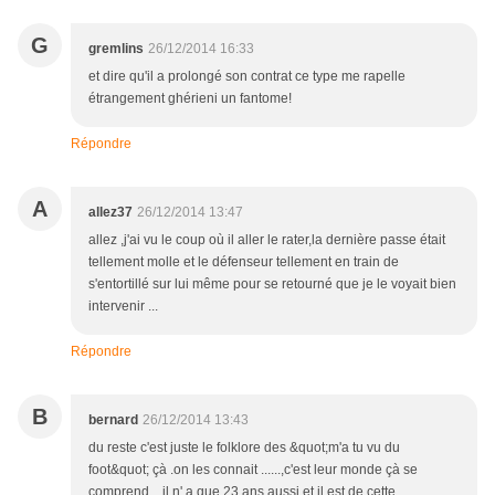
G
gremlins
26/12/2014 16:33
et dire qu'il a prolongé son contrat ce type me rapelle
étrangement ghérieni un fantome!
Répondre
A
allez37
26/12/2014 13:47
allez ,j'ai vu le coup où il aller le rater,la dernière passe était
tellement molle et le défenseur tellement en train de
s'entortillé sur lui même pour se retourné que je le voyait bien
intervenir ...
Répondre
B
bernard
26/12/2014 13:43
du reste c'est juste le folklore des &quot;m'a tu vu du
foot&quot; çà .on les connait ......,c'est leur monde çà se
comprend ...il n' a que 23 ans aussi et il est de cette