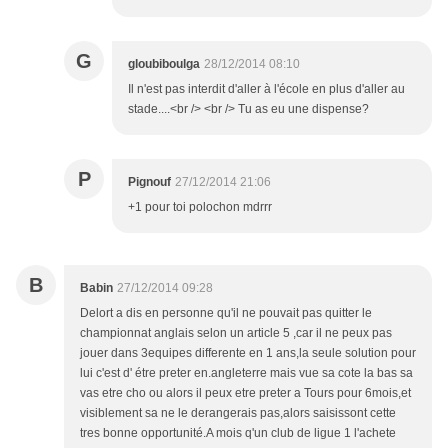
G
gloubiboulga
28/12/2014 08:10
Il n'est pas interdit d'aller à l'école en plus d'aller au
stade....<br /> <br /> Tu as eu une dispense?
P
Pignouf
27/12/2014 21:06
+1 pour toi polochon mdrrr
B
Babin
27/12/2014 09:28
Delort a dis en personne qu'il ne pouvait pas quitter le
championnat anglais selon un article 5 ,car il ne peux pas
jouer dans 3equipes differente en 1 ans,la seule solution pour
lui c'est d' étre preter en.angleterre mais vue sa cote la bas sa
vas etre cho ou alors il peux etre preter a Tours pour 6mois,et
visiblement sa ne le derangerais pas,alors saisissont cette
tres bonne opportunité.A mois q'un club de ligue 1 l'achete