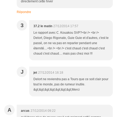
directement cette hiver
Répondre
3
37.2 le matin
27/12/2014 17:57
Le rapport avec C. Kouakou SVP?<br /> <br />
Delort, Diego Rigonato, Guie Guie et d'autres, c'est le
passé, on ne va pas en reparler pendant une
éternité....<br /> <br /> c'est chaud c'est chaud c'est
chaud c'est chaud.... mais pas chez moi !!!
J
jet
27/12/2014 16:18
Delort ne reviendra pas a Tours que ce soit clair pour
tout le monde, pas de rumeur inutile.
&gt;&gt;&gt;&gt;&gt;&gt;&gt;Merci
A
arcus
27/12/2014 09:22