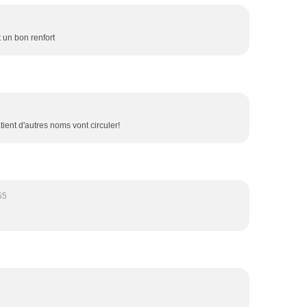
t un bon renfort
tient d'autres noms vont circuler!
55