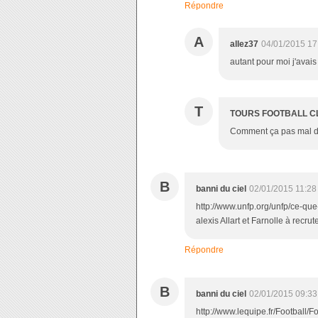
Répondre
A
allez37
04/01/2015 17
autant pour moi j'avais
T
TOURS FOOTBALL C
Comment ça pas mal de
B
banni du ciel
02/01/2015 11:28
http://www.unfp.org/unfp/ce-que-
alexis Allart et Farnolle à recru
Répondre
B
banni du ciel
02/01/2015 09:33
http://www.lequipe.fr/Football/