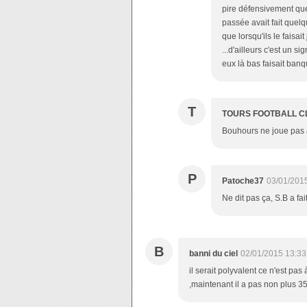
pire défensivement q
passée avait fait quelq
que lorsqu'ils le faisai
...d'ailleurs c'est un 
eux là bas faisait banq
T
TOURS FOOTBALL C
Bouhours ne joue pas 
P
Patoche37
03/01/201
Ne dit pas ça, S.B a fa
B
banni du ciel
02/01/2015 13:33
il serait polyvalent ce n'est p
,maintenant il a pas non plus 35