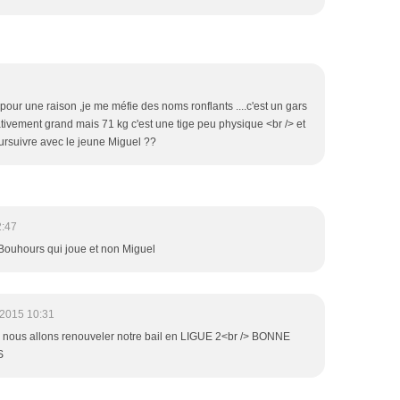
re pour une raison ,je me méfie des noms ronflants ....c'est un gars
ativement grand mais 71 kg c'est une tige peu physique <br /> et
ursuivre avec le jeune Miguel ??
2:47
 Bouhours qui joue et non Miguel
/2015 10:31
e nous allons renouveler notre bail en LIGUE 2<br /> BONNE
S