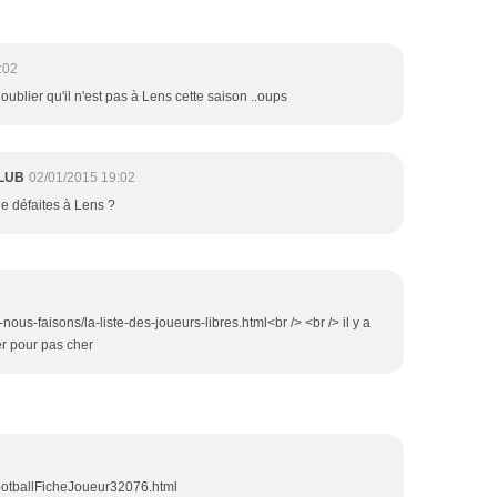
:02
 oublier qu'il n'est pas à Lens cette saison ..oups
LUB
02/01/2015 19:02
 défaites à Lens ?
nous-faisons/la-liste-des-joueurs-libres.html<br /> <br /> il y a
ter pour pas cher
FootballFicheJoueur32076.html