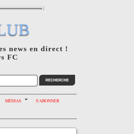
LUB
es news en direct !
rs FC
MÉDIAS
S'ABONNER