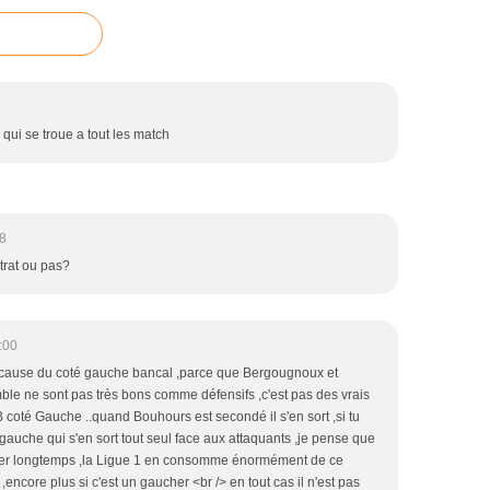
ui se troue a tout les match
8
ntrat ou pas?
:00
à cause du coté gauche bancal ,parce que Bergougnoux et
e ne sont pas très bons comme défensifs ,c'est pas des vrais
 PB coté Gauche ..quand Bouhours est secondé il s'en sort ,si tu
 gauche qui s'en sort tout seul face aux attaquants ,je pense que
rder longtemps ,la Ligue 1 en consomme énormément de ce
encore plus si c'est un gaucher <br /> en tout cas il n'est pas