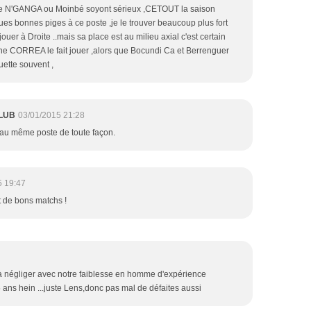
ue N'GANGA ou Moinbé soyont sérieux ,CETOUT la saison
ues bonnes piges à ce poste ,je le trouver beaucoup plus fort
t jouer à Droite ..mais sa place est au milieu axial c'est certain
signe CORREA le fait jouer ,alors que Bocundi Ca et Berrenguer
uette souvent ,
LUB
03/01/2015 21:28
au même poste de toute façon.
5 19:47
it de bons matchs !
as à négliger avec notre faiblesse en homme d'expérience
 ans hein ...juste Lens,donc pas mal de défaites aussi