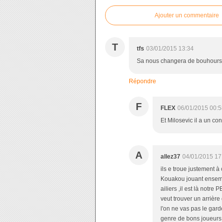
Ajouter un commentaire
T
tfs
03/01/2015 13:34
Sa nous changera de bouhours q
Répondre
F
FLEX
06/01/2015 00:5
Et Milosevic il a un co
A
allez37
04/01/2015 17
ils e troue justement 
Kouakou jouant ensembl
ailiers ,il est là notre
veut trouver un arrière
l'on ne vas pas le ga
genre de bons joueurs ,