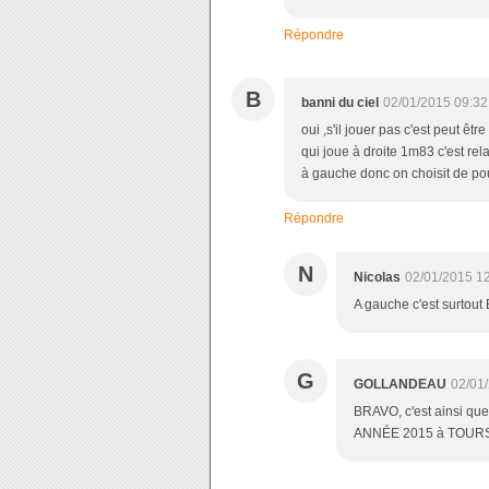
Répondre
B
banni du ciel
02/01/2015 09:32
oui ,s'il jouer pas c'est peut êt
qui joue à droite 1m83 c'est rel
à gauche donc on choisit de po
Répondre
N
Nicolas
02/01/2015 1
A gauche c'est surtout
G
GOLLANDEAU
02/01
BRAVO, c'est ainsi qu
ANNÉE 2015 à TOUR