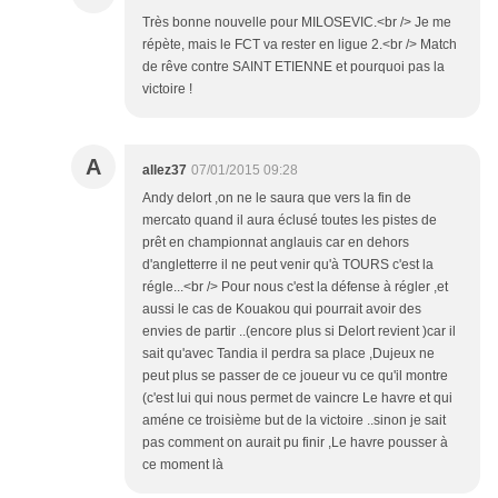
Très bonne nouvelle pour MILOSEVIC.<br /> Je me
répète, mais le FCT va rester en ligue 2.<br /> Match
de rêve contre SAINT ETIENNE et pourquoi pas la
victoire !
A
allez37
07/01/2015 09:28
Andy delort ,on ne le saura que vers la fin de
mercato quand il aura éclusé toutes les pistes de
prêt en championnat anglauis car en dehors
d'angletterre il ne peut venir qu'à TOURS c'est la
régle...<br /> Pour nous c'est la défense à régler ,et
aussi le cas de Kouakou qui pourrait avoir des
envies de partir ..(encore plus si Delort revient )car il
sait qu'avec Tandia il perdra sa place ,Dujeux ne
peut plus se passer de ce joueur vu ce qu'il montre
(c'est lui qui nous permet de vaincre Le havre et qui
améne ce troisième but de la victoire ..sinon je sait
pas comment on aurait pu finir ,Le havre pousser à
ce moment là