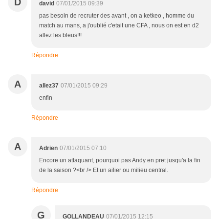
D
david
07/01/2015 09:39
pas besoin de recruter des avant , on a ketkeo , homme du
match au mans, a j'oublié c'etait une CFA , nous on est en d2
allez les bleus!!!
Répondre
A
allez37
07/01/2015 09:29
enfin
Répondre
A
Adrien
07/01/2015 07:10
Encore un attaquant, pourquoi pas Andy en pret jusqu'a la fin
de la saison ?<br /> Et un ailier ou milieu central.
Répondre
G
GOLLANDEAU
07/01/2015 12:15