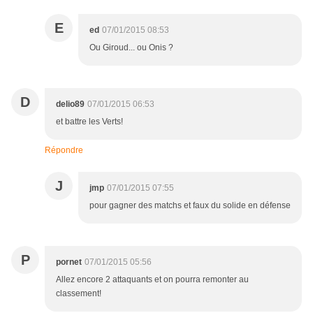
E
ed
07/01/2015 08:53
Ou Giroud... ou Onis ?
D
delio89
07/01/2015 06:53
et battre les Verts!
Répondre
J
jmp
07/01/2015 07:55
pour gagner des matchs et faux du solide en défense
P
pornet
07/01/2015 05:56
Allez encore 2 attaquants et on pourra remonter au
classement!