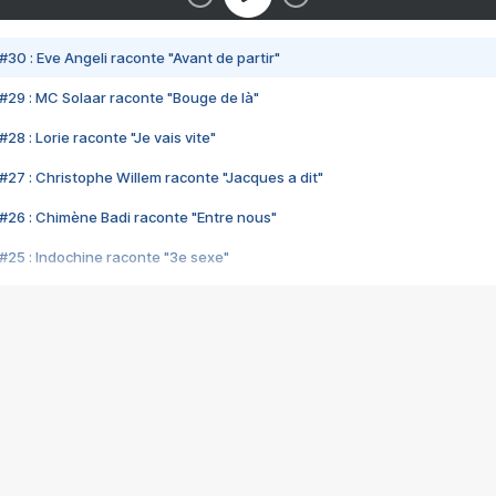
#30 : Eve Angeli raconte "Avant de partir"
#29 : MC Solaar raconte "Bouge de là"
28 : Lorie raconte "Je vais vite"
#27 : Christophe Willem raconte "Jacques a dit"
#26 : Chimène Badi raconte "Entre nous"
#25 : Indochine raconte "3e sexe"
#24 : Zaho raconte "C'est chelou"
#23 : Patrick Bruel raconte "Au café des délices"
#22 : Kyo raconte "Le chemin"
#21 : Nolwenn Leroy raconte "Cassé"
#20 : Patrick Hernandez raconte "Born to be alive"