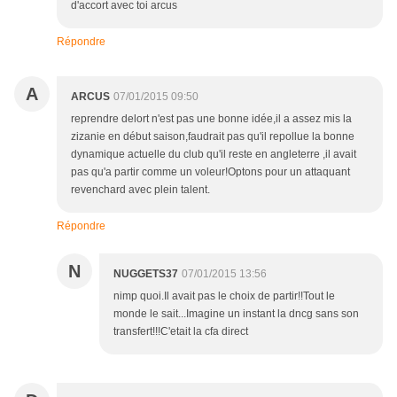
d'accort avec toi arcus
Répondre
A
ARCUS
07/01/2015 09:50
reprendre delort n'est pas une bonne idée,il a assez mis la
zizanie en début saison,faudrait pas qu'il repollue la bonne
dynamique actuelle du club qu'il reste en angleterre ,il avait
pas qu'a partir comme un voleur!Optons pour un attaquant
revenchard avec plein talent.
Répondre
N
NUGGETS37
07/01/2015 13:56
nimp quoi.Il avait pas le choix de partir!!Tout le
monde le sait...Imagine un instant la dncg sans son
transfert!!!C'etait la cfa direct