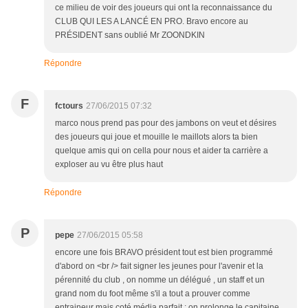
ce milieu de voir des joueurs qui ont la reconnaissance du
CLUB QUI LES A LANCÉ EN PRO. Bravo encore au
PRÉSIDENT sans oublié Mr ZOONDKIN
Répondre
F
fctours
27/06/2015 07:32
marco nous prend pas pour des jambons on veut et désires
des joueurs qui joue et mouille le maillots alors ta bien
quelque amis qui on cella pour nous et aider ta carrière a
exploser au vu être plus haut
Répondre
P
pepe
27/06/2015 05:58
encore une fois BRAVO président tout est bien programmé
d'abord on <br /> fait signer les jeunes pour l'avenir et la
pérennité du club , on nomme un délégué , un staff et un
grand nom du foot même s'il a tout a prouver comme
entraineur mais coté média parfait ; on prolonge le capitaine ,