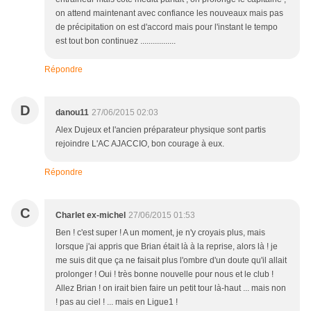
on attend maintenant avec confiance les nouveaux mais pas
de précipitation on est d'accord mais pour l'instant le tempo
est tout bon continuez .................
Répondre
D
danou11
27/06/2015 02:03
Alex Dujeux et l'ancien préparateur physique sont partis
rejoindre L'AC AJACCIO, bon courage à eux.
Répondre
C
Charlet ex-michel
27/06/2015 01:53
Ben ! c'est super ! A un moment, je n'y croyais plus, mais
lorsque j'ai appris que Brian était là à la reprise, alors là ! je
me suis dit que ça ne faisait plus l'ombre d'un doute qu'il allait
prolonger ! Oui ! très bonne nouvelle pour nous et le club !
Allez Brian ! on irait bien faire un petit tour là-haut ... mais non
! pas au ciel ! ... mais en Ligue1 !