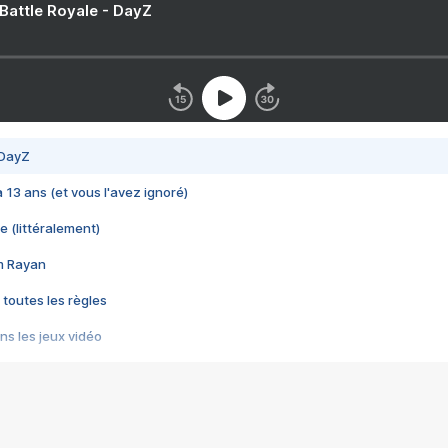
 Battle Royale - DayZ
 DayZ
 a 13 ans (et vous l'avez ignoré)
e (littéralement)
im Rayan
 toutes les règles
s les jeux vidéo
us choquant de Rockstar ? - Le scandale BULLY
e plus moche de Steam
du RÊVE tourne au CAUCHEMAR