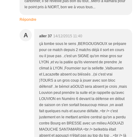
cartonner, il se réveille,pas bon du tout...Merci à kamara pour
le point pris à NIORT, bon we à vous tous...
Répondre
A
aller 37
14/12/2015 11:40
çà tombe sous le sens ,BERGOUGNOUX se prépare
pour ce match depuis 2 matchs déjà il sort en cours
ou il joue pas ..c'est un SIGNE qu'on mise gros sur
LYON ,et vu la patée qu'ils viennent de prendre ,le
climat à LYON ,Fournoier sur la sellette ,Valbuenan
et Lacazette absent ou bléssés ..(si c'est vrai
)TOURS a un gros coup à jouer avec son bloc
défensif ..le bémol aGOUZI sera absent je crois ,mais
Louvion peut prendre la suite et je rappelle qu'avec
LOUVION en Numéro 6 devant la défense en début
de saison on s'en sortait beaucoup mieux ,on avait
fait quelques nuls et aucune défaite..<br /> c'est
justement en le mettant arrière central qu'on a perdu
contre Bourg en BRESSE avec un milieu AGOUAZI
MAOUCHE SANTAMARIA <br /> belkebla était
absent et agouazi n'était pas au top du top ...<br /> là