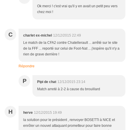
Ok merci ! c'est vrai qu'il y en avait un petit peu vers
chez moi !
C
charlet ex-michel
12/12/2015 22:49
Le match de la CFA2 contre Chatellerault ... arrêté sur le site
de la FFF ... reporté sur celui de Foot-Nat ... j'espère qu'il n'y a
rien de grave derrière !
Répondre
P
Pipi de chat
12/12/2015 23:14
Match arreté à 2-2 à cause du brouillard
H
herve
12/12/2015 19:49
la solution pour le président , renvoyer BOSETTI à NICE et
enrôler un nouvel attaquant prometteur pour faire bonne