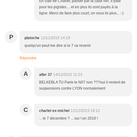
En clair Mr Charlet, passer par la case NR, il paie
pour les pigistes.... et en plus ils sont payés à la
ligne. Merci de faire plus court, on vous lis plus... :-)
P
platoche
12/12/2015 14:19
quelqu'un peut me dire si le 7 va revenir
Répondre
A
aller 37
14/12/2015 11:23
BELKEBLA TU Parle le N07 non ???oui il revient de
suspensions contre LYON normalement
C
charlet ex-michel
12/12/2015 18:12
... le 7 décembre ? ... oui ! en 2016 !