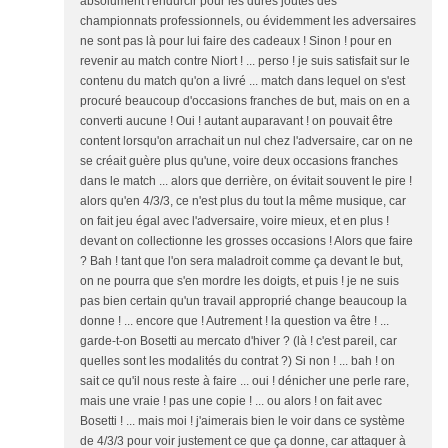
absolument l'endurcir pour les dures joutes des
championnats professionnels, ou évidemment les adversaires
ne sont pas là pour lui faire des cadeaux ! Sinon ! pour en
revenir au match contre Niort ! ... perso ! je suis satisfait sur le
contenu du match qu'on a livré ... match dans lequel on s'est
procuré beaucoup d'occasions franches de but, mais on en a
converti aucune ! Oui ! autant auparavant ! on pouvait être
content lorsqu'on arrachait un nul chez l'adversaire, car on ne
se créait guère plus qu'une, voire deux occasions franches
dans le match ... alors que derrière, on évitait souvent le pire !
alors qu'en 4/3/3, ce n'est plus du tout la même musique, car
on fait jeu égal avec l'adversaire, voire mieux, et en plus !
devant on collectionne les grosses occasions ! Alors que faire
? Bah ! tant que l'on sera maladroit comme ça devant le but,
on ne pourra que s'en mordre les doigts, et puis ! je ne suis
pas bien certain qu'un travail approprié change beaucoup la
donne ! ... encore que ! Autrement ! la question va être ! ...
garde-t-on Bosetti au mercato d'hiver ? (là ! c'est pareil, car
quelles sont les modalités du contrat ?) Si non ! ... bah ! on
sait ce qu'il nous reste à faire ... oui ! dénicher une perle rare,
mais une vraie ! pas une copie ! ... ou alors ! on fait avec
Bosetti ! ... mais moi ! j'aimerais bien le voir dans ce système
de 4/3/3 pour voir justement ce que ça donne, car attaquer à