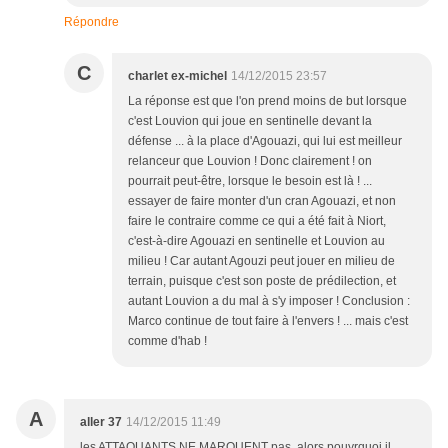
Répondre
C
charlet ex-michel
14/12/2015 23:57
La réponse est que l'on prend moins de but lorsque
c'est Louvion qui joue en sentinelle devant la
défense ... à la place d'Agouazi, qui lui est meilleur
relanceur que Louvion ! Donc clairement ! on
pourrait peut-être, lorsque le besoin est là ! ...
essayer de faire monter d'un cran Agouazi, et non
faire le contraire comme ce qui a été fait à Niort,
c'est-à-dire Agouazi en sentinelle et Louvion au
milieu ! Car autant Agouzi peut jouer en milieu de
terrain, puisque c'est son poste de prédilection, et
autant Louvion a du mal à s'y imposer ! Conclusion :
Marco continue de tout faire à l'envers ! ... mais c'est
comme d'hab !
A
aller 37
14/12/2015 11:49
les ATTAQUANTS NE MARQUENT pas ,alors pouyrquoi il