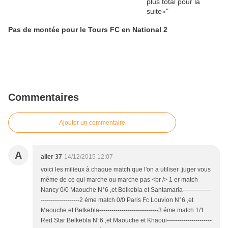
Pas de montée pour le Tours FC en National 2
Commentaires
Ajouter un commentaire
A
aller 37
14/12/2015 12:07
voici les milieux à chaque match que l'on a utiliser ,juger vous
même de ce qui marche ou marche pas <br /> 1 er match
Nancy 0/0 Maouche N°6 ,et Belkebla et Santamaria--------------
-------------------2 éme match 0/0 Paris Fc Louvion N°6 ,et
Maouche et Belkebla-----------------------------3 éme match 1/1
Red Star Belkebla N°6 ,et Maouche et Khaoui----------------------