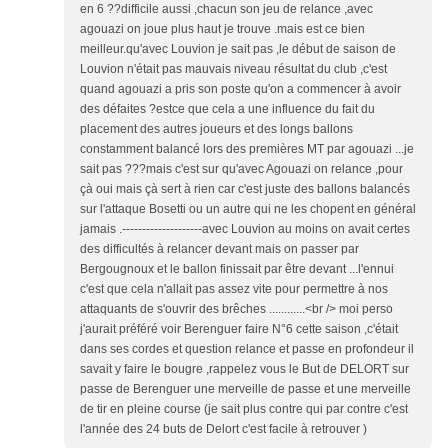
en 6 ??difficile aussi ,chacun son jeu de relance ,avec
agouazi on joue plus haut je trouve .mais est ce bien
meilleur.qu'avec Louvion je sait pas ,le début de saison de
Louvion n'était pas mauvais niveau résultat du club ,c'est
quand agouazi a pris son poste qu'on a commencer à avoir
des défaites ?estce que cela a une influence du fait du
placement des autres joueurs et des longs ballons
constamment balancé lors des premières MT par agouazi ...je
sait pas ???mais c'est sur qu'avec Agouazi on relance ,pour
çà oui mais çà sert à rien car c'est juste des ballons balancés
sur l'attaque Bosetti ou un autre qui ne les chopent en général
jamais .--------------------avec Louvion au moins on avait certes
des difficultés à relancer devant mais on passer par
Bergougnoux et le ballon finissait par être devant ...l'ennui
c'est que cela n'allait pas assez vite pour permettre à nos
attaquants de s'ouvrir des brêches ............<br /> moi perso
j'aurait préféré voir Berenguer faire N°6 cette saison ,c'était
dans ses cordes et question relance et passe en profondeur il
savait y faire le bougre ,rappelez vous le But de DELORT sur
passe de Berenguer une merveille de passe et une merveille
de tir en pleine course (je sait plus contre qui par contre c'est
l'année des 24 buts de Delort c'est facile à retrouver )