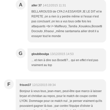
A
aller 37
14/12/2015 11:31
BELLAROUSSI de CFA 2 A ESSAYER JE LE DIT et le
REPETE ,on a rien à y perdre même si l'essai n'est
pas concluant ,on les a vus tous cette fois les
attaquants <br /> Malfleury ,Tandia ,Kouakou,Bossetti
Docouto ,Khaoui ,,même santamaria ailier droit il a
essayer tout le monde
G
gloubiboulga
13/12/2015 14:53
... et rien à dire sus Bosetti?... qui en effet n'est pas
vraiment au top
F
frison37
12/12/2015 09:34
Bonjour à vous tous, jean-marc, peut-être que marco à laisser
bryan et christian au repos, pour le match de coupe contre
LYON. Dommage pour ce match nul , je penser vraiment qu'ils
pouvaient gagner là-bas ; par contre l'équipe d'olivier à