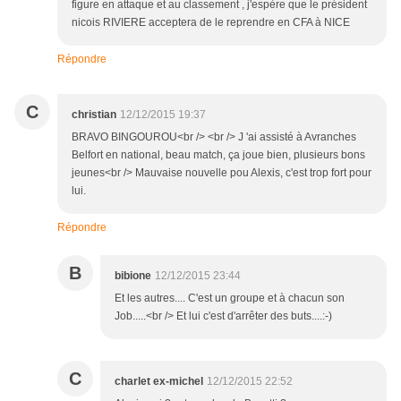
figure en attaque et au classement , j'espère que le président
nicois RIVIERE acceptera de le reprendre en CFA à NICE
Répondre
C
christian
12/12/2015 19:37
BRAVO BINGOUROU<br /> <br /> J 'ai assisté à Avranches
Belfort en national, beau match, ça joue bien, plusieurs bons
jeunes<br /> Mauvaise nouvelle pou Alexis, c'est trop fort pour
lui.
Répondre
B
bibione
12/12/2015 23:44
Et les autres.... C'est un groupe et à chacun son
Job.....<br /> Et lui c'est d'arrêter des buts....:-)
C
charlet ex-michel
12/12/2015 22:52