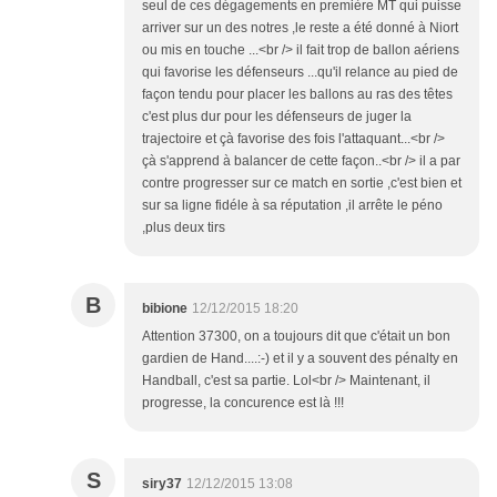
seul de ces dégagements en première MT qui puisse
arriver sur un des notres ,le reste a été donné à Niort
ou mis en touche ...<br /> il fait trop de ballon aériens
qui favorise les défenseurs ...qu'il relance au pied de
façon tendu pour placer les ballons au ras des têtes
c'est plus dur pour les défenseurs de juger la
trajectoire et çà favorise des fois l'attaquant...<br />
çà s'apprend à balancer de cette façon..<br /> il a par
contre progresser sur ce match en sortie ,c'est bien et
sur sa ligne fidéle à sa réputation ,il arrête le péno
,plus deux tirs
B
bibione
12/12/2015 18:20
Attention 37300, on a toujours dit que c'était un bon
gardien de Hand....:-) et il y a souvent des pénalty en
Handball, c'est sa partie. Lol<br /> Maintenant, il
progresse, la concurence est là !!!
S
siry37
12/12/2015 13:08