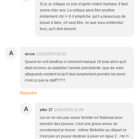
Si,si, je critique ce jour d’après match Kamara. Il faut
suivre cher ami. La critique peut être positive
évidement.<br /> Il n’empêche, qu'il a beaucoup de
travail à faire, s'il veut être, ce que vous prétendez
tous, qu'il doit devenir.
A
arcus
12/12/2015 10:23
Quand on voit diedhou à clermont marqué 16 buts alors qu'il
était inconnu au bataillon l'année précédente ;que de vrais
attaquants existent et qu'il faut simplement prendre les bons
n'est ce pas le staff????
Répondre
A
aller 37
14/12/2015 11:29
oui on ne vas pas assez furreter en National pour
prendre des joueurs .c'est une grave erreur de
recrutement je trouve ..même Belkebla au départ ce
n'est pas un joueur destiner à jouer en ligue 2 ..<br />