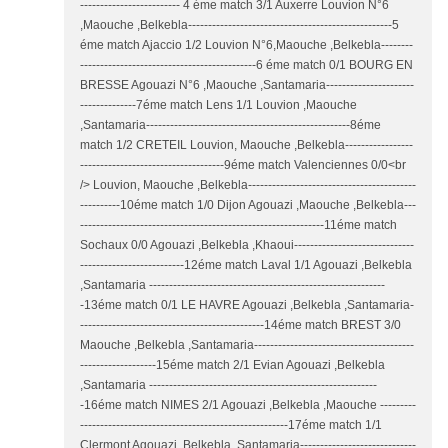
------------------------- 4 éme match 3/1 Auxerre Louvion N°6
,Maouche ,Belkebla---------------------------------------------------5
éme match Ajaccio 1/2 Louvion N°6,Maouche ,Belkebla--------
--------------------------------------------6 éme match 0/1 BOURG EN
BRESSE Agouazi N°6 ,Maouche ,Santamaria----------------------
--------------7éme match Lens 1/1 Louvion ,Maouche
,Santamaria---------------------------------------------------8éme
match 1/2 CRETEIL Louvion, Maouche ,Belkebla-----------------
------------------------------------9éme match Valenciennes 0/0<br
/> Louvion, Maouche ,Belkebla------------------------------------------
----------10éme match 1/0 Dijon Agouazi ,Maouche ,Belkebla---
-------------------------------------------------------------11éme match
Sochaux 0/0 Agouazi ,Belkebla ,Khaoui------------------------------
--------------------------12éme match Laval 1/1 Agouazi ,Belkebla
,Santamaria -----------------------------------------------------------
-13éme match 0/1 LE HAVRE Agouazi ,Belkebla ,Santamaria-
----------------------------------------------14éme match BREST 3/0
Maouche ,Belkebla ,Santamaria----------------------------------------
-------------------15éme match 2/1 Evian Agouazi ,Belkebla
,Santamaria ---------------------------------------------------------
-16éme match NIMES 2/1 Agouazi ,Belkebla ,Maouche ---------
----------------------------------------------------17éme match 1/1
Clermont Agouazi ,Belkebla ,Santamaria-----------------------------