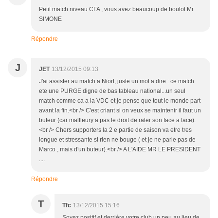
Petit match niveau CFA , vous avez beaucoup de boulot Mr
SIMONE
Répondre
J
JET
13/12/2015 09:13
J'ai assister au match a Niort, juste un mot a dire : ce match
ete une PURGE digne de bas tableau national...un seul
match comme ca a la VDC et je pense que tout le monde part
avant la fin.<br /> C'est criant si on veux se maintenir il faut un
buteur (car malfleury a pas le droit de rater son face a face).
<br /> Chers supporters la 2 e partie de saison va etre tres
longue et stressante si rien ne bouge ( et je ne parle pas de
Marco , mais d'un buteur).<br /> A L'AIDE MR LE PRESIDENT
....
Répondre
T
Tfc
13/12/2015 15:16
Soyez positif et derrière votre club un peu au lieu de