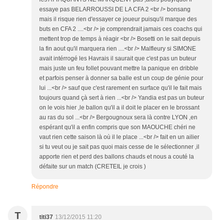
essaye pas BELARROUSSI DE LA CFA 2 <br /> bonsang
mais il risque rien d'essayer ce joueur puisqu'il marque des
buts en CFA 2 ....<br /> je comprendrait jamais ces coachs qui
mettent trop de temps à réagir <br /> Bosetti on le sait depuis
la fin aout qu'il marquera rien ....<br /> Malfleury si SIMONE
avait intérrogé les Havrais il saurait que c'est pas un buteur
mais juste un feu follet pouvant mettre la panique en dribble
et parfois penser à donner sa balle est un coup de génie pour
lui ...<br /> sauf que c'est rarement en surface qu'il le fait mais
toujours quand çà sert à rien ...<br /> Yandia est pas un buteur
on le vois hier ,le ballon qu'il a il doit le placer en le brossant
au ras du sol ...<br /> Bergougnoux sera là contre LYON ,en
espérant qu'il a enfin compris que son MAOUCHE chéri ne
vaut rien cette saison là où il le place ...<br /> fait en un ailier
si tu veut ou je sait pas quoi mais cesse de le sélectionner ,il
apporte rien et perd des ballons chauds et nous a couté la
défaite sur un match (CRETEIL je crois )
Répondre
T
titi37
13/12/2015 11:20