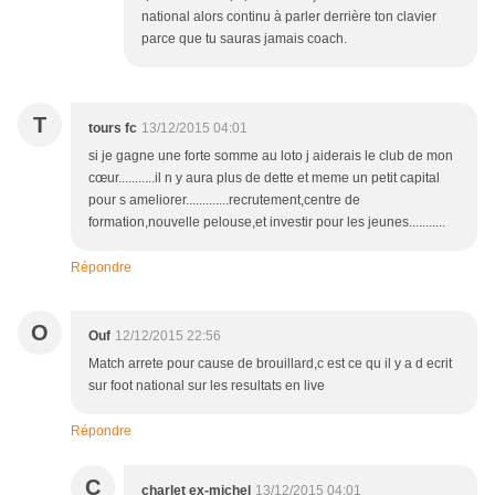
national alors continu à parler derrière ton clavier
parce que tu sauras jamais coach.
T
tours fc
13/12/2015 04:01
si je gagne une forte somme au loto j aiderais le club de mon
cœur...........il n y aura plus de dette et meme un petit capital
pour s ameliorer.............recrutement,centre de
formation,nouvelle pelouse,et investir pour les jeunes...........
Répondre
O
Ouf
12/12/2015 22:56
Match arrete pour cause de brouillard,c est ce qu il y a d ecrit
sur foot national sur les resultats en live
Répondre
C
charlet ex-michel
13/12/2015 04:01