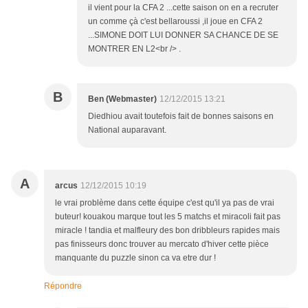
il vient pour la CFA 2 ...cette saison on en a recruter
un comme çà c'est bellaroussi ,il joue en CFA 2
...SIMONE DOIT LUI DONNER SA CHANCE DE SE
MONTRER EN L2<br /> .
B
Ben (Webmaster)
12/12/2015 13:21
Diedhiou avait toutefois fait de bonnes saisons en
National auparavant.
A
arcus
12/12/2015 10:19
le vrai problème dans cette équipe c'est qu'il ya pas de vrai
buteur! kouakou marque tout les 5 matchs et miracoli fait pas
miracle ! tandia et malfleury des bon dribbleurs rapides mais
pas finisseurs donc trouver au mercato d'hiver cette pièce
manquante du puzzle sinon ca va etre dur !
Répondre