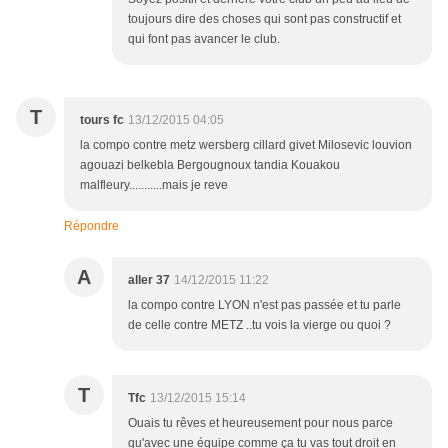
toujours dire des choses qui sont pas constructif et
qui font pas avancer le club.
T
tours fc
13/12/2015 04:05
la compo contre metz wersberg cillard givet Milosevic louvion
agouazi belkebla Bergougnoux tandia Kouakou
malfleury...........mais je reve
Répondre
A
aller 37
14/12/2015 11:22
la compo contre LYON n'est pas passée et tu parle
de celle contre METZ ..tu vois la vierge ou quoi ?
T
Tfc
13/12/2015 15:14
Ouais tu rêves et heureusement pour nous parce
qu'avec une équipe comme ça tu vas tout droit en