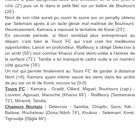
côté
(2') puis un tir dans le petit filet sur un ballon de Bouhours
(26').
Niort de son côté aurait pu ouvrir le score sur un penalty obtenu
par Selemani après à un tacle glissé mal maîtrisé de Bouhours.
Heureusement, Kamara a repousé la tentative de Koné (23').
En seconde période, si Niort semblait plus entreprenant au
départ, c'est bien le Tours FC qui s'est créé les meilleures
opportunités. Lancé en profondeur, Malfleury a obligé Delecroix à
un arrêt (55') tout comme Khaoui d'une demi-volée à l'entrée de
la surface (71'). Tandia a lui manqué le cadre suite à un numéro
côté gauche (76').
Un nul qui permet finalement au Tours FC de garder à distance
Niort (+4), Kamara ayant même sauvé les siens dans les arrêts
de jeu sur un tir de Koné, encore lui (0-0).
T
ours FC
:
Kamara - Gradit, Cillard, Miguel, Bouhours (cap.) -
Louvion, Agouazi, Maouche (Khaoui 66') -
Malfleury (Santamaria
72'), Miracoli, Tandia.
Chamois Niortais
:
Delecroix - Sambia, Choplin, Sans, Kiki -
Batisse, Rocheteau (Dona Ndoh 74'), Koukou -
Selemani, Koné,
Tigroudja (Djigla 66').