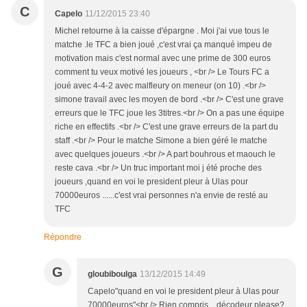
C
Capelo
11/12/2015 23:40
Michel retourne à la caisse d'épargne . Moi j'ai vue tous le
matche .le TFC a bien joué ,c'est vrai ça manqué impeu de
motivation mais c'est normal avec une prime de 300 euros
comment tu veux motivé les joueurs , <br /> Le Tours FC a
joué avec 4-4-2 avec malfleury on meneur (on 10) .<br />
simone travail avec les moyen de bord .<br /> C'est une grave
erreurs que le TFC joue les 3titres.<br /> On a pas une équipe
riche en effectifs .<br /> C'est une grave erreurs de la part du
staff .<br /> Pour le matche Simone a bien géré le matche
avec quelques joueurs .<br /> A part bouhrous et maouch le
reste cava .<br /> Un truc important moi j été proche des
joueurs ,quand en voi le president pleur à Ulas pour
70000euros ......c'est vrai personnes n'a envie de resté au
TFC
Répondre
G
gloubiboulga
13/12/2015 14:49
Capelo"quand en voi le president pleur à Ulas pour
70000euros"<br /> Rien compris... décodeur please?