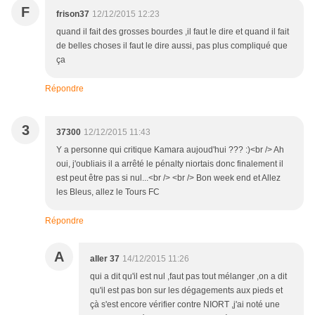
F
frison37
12/12/2015 12:23
quand il fait des grosses bourdes ,il faut le dire et quand il fait
de belles choses il faut le dire aussi, pas plus compliqué que
ça
Répondre
3
37300
12/12/2015 11:43
Y a personne qui critique Kamara aujoud'hui ??? :)<br /> Ah
oui, j'oubliais il a arrêté le pénalty niortais donc finalement il
est peut être pas si nul...<br /> <br /> Bon week end et Allez
les Bleus, allez le Tours FC
Répondre
A
aller 37
14/12/2015 11:26
qui a dit qu'il est nul ,faut pas tout mélanger ,on a dit
qu'il est pas bon sur les dégagements aux pieds et
çà s'est encore vérifier contre NIORT ,j'ai noté une