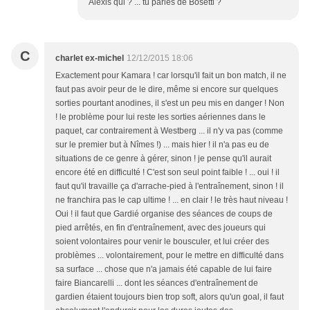
Alexis qui ? ... tu parles de Bosetti ?
C
charlet ex-michel
12/12/2015 18:06
Exactement pour Kamara ! car lorsqu'il fait un bon match, il ne
faut pas avoir peur de le dire, même si encore sur quelques
sorties pourtant anodines, il s'est un peu mis en danger ! Non
! le problème pour lui reste les sorties aériennes dans le
paquet, car contrairement à Westberg ... il n'y va pas (comme
sur le premier but à Nîmes !) ... mais hier ! il n'a pas eu de
situations de ce genre à gérer, sinon ! je pense qu'il aurait
encore été en difficulté ! C'est son seul point faible ! ... oui ! il
faut qu'il travaille ça d'arrache-pied à l'entraînement, sinon ! il
ne franchira pas le cap ultime ! ... en clair ! le très haut niveau !
Oui ! il faut que Gardié organise des séances de coups de
pied arrêtés, en fin d'entraînement, avec des joueurs qui
soient volontaires pour venir le bousculer, et lui créer des
problèmes ... volontairement, pour le mettre en difficulté dans
sa surface ... chose que n'a jamais été capable de lui faire
faire Biancarelli ... dont les séances d'entraînement de
gardien étaient toujours bien trop soft, alors qu'un goal, il faut