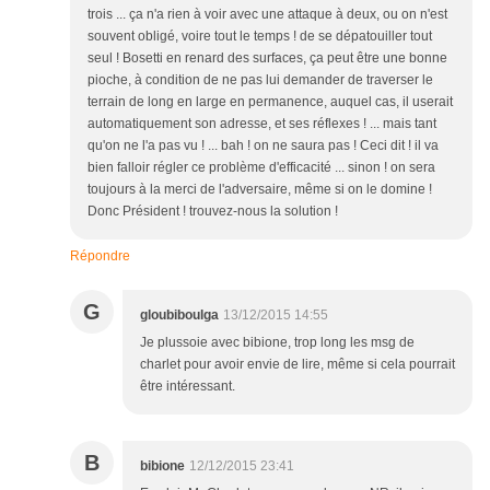
trois ... ça n'a rien à voir avec une attaque à deux, ou on n'est
souvent obligé, voire tout le temps ! de se dépatouiller tout
seul ! Bosetti en renard des surfaces, ça peut être une bonne
pioche, à condition de ne pas lui demander de traverser le
terrain de long en large en permanence, auquel cas, il userait
automatiquement son adresse, et ses réflexes ! ... mais tant
qu'on ne l'a pas vu ! ... bah ! on ne saura pas ! Ceci dit ! il va
bien falloir régler ce problème d'efficacité ... sinon ! on sera
toujours à la merci de l'adversaire, même si on le domine !
Donc Président ! trouvez-nous la solution !
Répondre
G
gloubiboulga
13/12/2015 14:55
Je plussoie avec bibione, trop long les msg de
charlet pour avoir envie de lire, même si cela pourrait
être intéressant.
B
bibione
12/12/2015 23:41