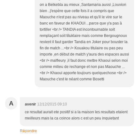
on a Belkebla au mieux ,Santamaria aussi ,Louvion
bien ..j'espère que cette fois il a compris que
Maouche n'est pas au niveau et qu'il le vire sur le
banc en faveur de KHAOUI ...parce que y'a pas à
tortiller <br /> TANDIA est incontournable soit
remplaçant soit tituklaire mais comme Bergougnoux
revient il faut garder Tandia en Joker pour bouster la
fin de match ...<br /> Kouakou titulaire ou pas peu
importe ,en début de match y'aura des espaces aussi
<br /> malfleury ,il faut donc mettre Khaoui selon moi
comme milieu de rechange et non pas Maouche ...
<br /> Khaoui apporte toujours quelquechose <br />
Maouche c'est le néant comme Bosetti
A
avenir
12/12/2015 09:10
ce resultat aurait ete positif si a la maison les resultats etaient
meilleurs mais la ca coince alors c est un peu inquietant
Répondre