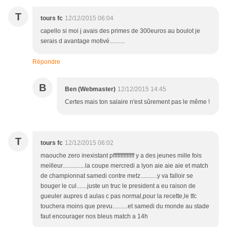
T
tours fc
12/12/2015 06:04
capello si moi j avais des primes de 300euros au boulot je
serais d avantage motivé..........
Répondre
B
Ben (Webmaster)
12/12/2015 14:45
Certes mais ton salaire n'est sûrement pas le même !
T
tours fc
12/12/2015 06:02
maouche zero inexistant pffffffffffffff y a des jeunes mille fois
meilleur...............la coupe mercredi a lyon aie aie aie et match
de championnat samedi contre metz...........y va falloir se
bouger le cul.......juste un truc le president a eu raison de
gueuler aupres d aulas c pas normal,pour la recette,le tfc
touchera moins que prevu..........et samedi du monde au stade
faut encourager nos bleus match a 14h