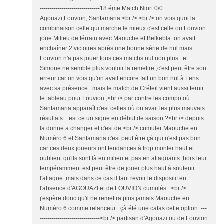
------------------------------18 éme Match Niort 0/0
Agouazi,Louvion, Santamaria <br /> <br /> on vois quoi la
combinaison celle qui marche le mieux c'est celle ou Louvion
joue Milieu de térrain avec Maouche et Belkebla .on avait
enchaîner 2 victoires après une bonne série de nul mais
Louvion n'a pas jouer tous ces matchs nul non plus ..et
Simone ne semble plus vouloir la remettre ,c'est peut être son
erreur car on vois qu'on avait encore fait un bon nul à Lens
avec sa présence ..mais le match de Créteil vient aussi ternir
le tableau pour Louvion ,<br /> par contre les compo où
Santamaria apparaît c'est celles où on avait les plus mauvais
résultats ...est ce un signe en début de saison ?<br /> depuis
la donne a changer et c'est de <br /> cumuler Maouche en
Numéro 6 et Santamaria c'est peut être çà qui n'est pas bon
car ces deux joueurs ont tendances à trop monter haut et
oublient qu'ils sont là en milieu et pas en attaquants ,hors leur
tempéramment est peut être de jouer plus haut à soutenir
l'attaque ,mais dans ce cas il faut revoir le dispositif en
l'absence d'AGOUAZI et de LOUVION cumulés ..<br />
j'espère donc qu'il ne remettra plus jamais Maouche en
Numéro 6 comme relanceur ..çà été une catas cette option .---
------------------------------<br /> partisan d'Agouazi ou de Louvion