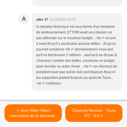
A
aller 37
11/12/2015 16:51
la situation financiçre est sous forme d'un moratoire
de remboursement ,ETTORI avait une mission ne
pas déborder sur le nouveau budget ...<br /> en juin
il avait dit qu'il y aurait plus aucune dettes ...Et qu'on
pourrait construire <br /> dernièrement il nous sort
qu'il lui faut trouver 2 millions ...sauf qu'il ne dit pas si
c'est pour combler des dettes ,construire un budget
pour recruter ou autre chose ...<br /> ces discours de
président quel que soit le club sont toujours flous et
les supporters partent toujours au quart de Tours ..
<br /> continuez
< Jean-Marc Ettori
Chamois Niortais - Tours
mécontent de la demande
FC : 0-0 >
de Jean-Michel Aulas