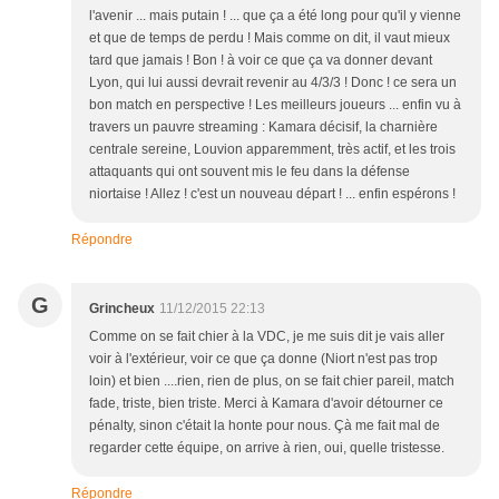
l'avenir ... mais putain ! ... que ça a été long pour qu'il y vienne
et que de temps de perdu ! Mais comme on dit, il vaut mieux
tard que jamais ! Bon ! à voir ce que ça va donner devant
Lyon, qui lui aussi devrait revenir au 4/3/3 ! Donc ! ce sera un
bon match en perspective ! Les meilleurs joueurs ... enfin vu à
travers un pauvre streaming : Kamara décisif, la charnière
centrale sereine, Louvion apparemment, très actif, et les trois
attaquants qui ont souvent mis le feu dans la défense
niortaise ! Allez ! c'est un nouveau départ ! ... enfin espérons !
Répondre
G
Grincheux
11/12/2015 22:13
Comme on se fait chier à la VDC, je me suis dit je vais aller
voir à l'extérieur, voir ce que ça donne (Niort n'est pas trop
loin) et bien ....rien, rien de plus, on se fait chier pareil, match
fade, triste, bien triste. Merci à Kamara d'avoir détourner ce
pénalty, sinon c'était la honte pour nous. Çà me fait mal de
regarder cette équipe, on arrive à rien, oui, quelle tristesse.
Répondre