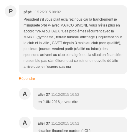
P
pépé
11/12/2015 08:02
Président s'il vous plait éclairez nous car la franchement je
m'inquiète :<br /> avec MARCO SIMONE vous n'êtes plus en
accord "VRAI ou FAUX "Ces problèmes récurrent avec la
MAIRIE (gymnaste , terrain tableau affichage ) inquiétant pour
le club et la ville , GIVET depuis 3 mois au club (non qualifié),
plusieurs joueurs veulent partir (réalité ou intox ) des
sponsorts arrivent au club et malgré tout la situation financière
ne semble pas s'améliorer et si ce soir une nouvelle défaite
arrive que je n'éspère pas ma
Répondre
A
aller 37
11/12/2015 16:52
en JUIN 2016 je veut dire ...
A
aller 37
11/12/2015 16:52
situation financière pardon (LOL)