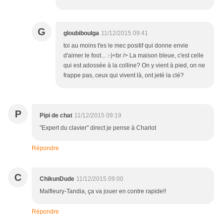
G
gloubiboulga
11/12/2015 09:41
toi au moins t'es le mec positif qui donne envie
d'aimer le foot... :-)<br /> La maison bleue, c'est celle
qui est adossée à la colline? On y vient à pied, on ne
frappe pas, ceux qui vivent là, ont jeté la clé?
P
Pipi de chat
11/12/2015 09:19
"Expert du clavier" direct je pense à Charlot
Répondre
C
ChikunDude
11/12/2015 09:00
Malfleury-Tandia, ça va jouer en contre rapide!!
Répondre