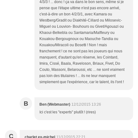
4/3/3 ! ... donc ! ça va dans le bon sens, même si je
pense que l'étape ultime n'est pas encore arrivé,
c'est-à-dire un bon 4/2/3/1, avec Kamara ou
Westberg/Gradit ou Diakhité-Cillard ou Milosevic-
Miguel ou Louvion- Bouhours ou Givet/Agouazi ou
Khaoui-Belkebla ou Santamaria/Malfleury ou
Kouakou-Bergougnoux ou Maouche-Tandia ou
Kouakou/Miracoli ou Bosetti ! Non ! mais
franchement ! ce ne sont pas les joueurs qui nous
manquent, d'autant qu'en réserve, les Cointard,
Imira, Cissé, Baala, Raveloson, Briaux, Fivet, Do
Couto, Massoni, Belaroussi, etc ... ne sont vraiment
pas loin des titulaires ! ... ils ne leur manquent
simplement que l'expérience, car le talent, ils l'ont !
B
Ben (Webmaster)
12/12/2015 13:26
Ici c'est les "experts" plutôt ! (rires)
C
charlet ex-michel
11/12/2015 22:21