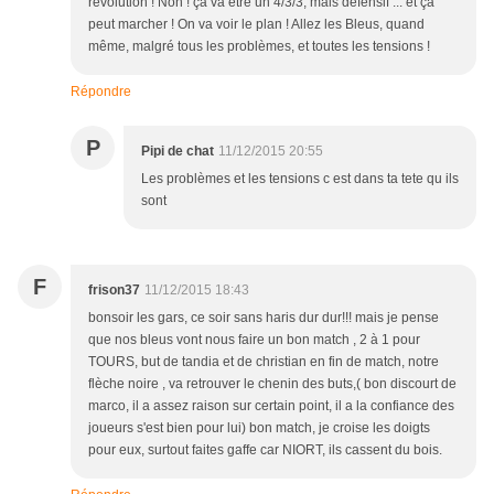
révolution ! Non ! ça va être un 4/3/3, mais défensif ... et ça
peut marcher ! On va voir le plan ! Allez les Bleus, quand
même, malgré tous les problèmes, et toutes les tensions !
Répondre
P
Pipi de chat
11/12/2015 20:55
Les problèmes et les tensions c est dans ta tete qu ils
sont
F
frison37
11/12/2015 18:43
bonsoir les gars, ce soir sans haris dur dur!!! mais je pense
que nos bleus vont nous faire un bon match , 2 à 1 pour
TOURS, but de tandia et de christian en fin de match, notre
flèche noire , va retrouver le chenin des buts,( bon discourt de
marco, il a assez raison sur certain point, il a la confiance des
joueurs s'est bien pour lui) bon match, je croise les doigts
pour eux, surtout faites gaffe car NIORT, ils cassent du bois.