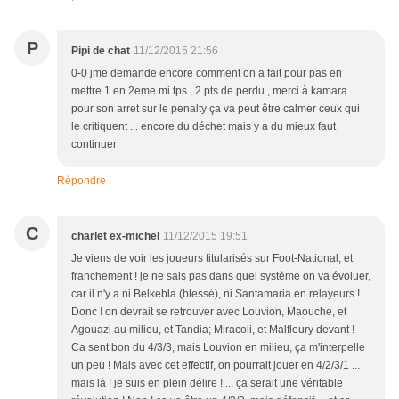
P
Pipi de chat
11/12/2015 21:56
0-0 jme demande encore comment on a fait pour pas en
mettre 1 en 2eme mi tps , 2 pts de perdu , merci à kamara
pour son arret sur le penalty ça va peut être calmer ceux qui
le critiquent ... encore du déchet mais y a du mieux faut
continuer
Répondre
C
charlet ex-michel
11/12/2015 19:51
Je viens de voir les joueurs titularisés sur Foot-National, et
franchement ! je ne sais pas dans quel système on va évoluer,
car il n'y a ni Belkebla (blessé), ni Santamaria en relayeurs !
Donc ! on devrait se retrouver avec Louvion, Maouche, et
Agouazi au milieu, et Tandia; Miracoli, et Malfleury devant !
Ca sent bon du 4/3/3, mais Louvion en milieu, ça m'interpelle
un peu ! Mais avec cet effectif, on pourrait jouer en 4/2/3/1 ...
mais là ! je suis en plein délire ! ... ça serait une véritable