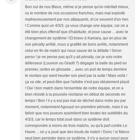
Bon nul de nos Bleus, même si je pense qu'on méritait mieux,
vu le nombre de nos occasions franches, mais mal exploité
malheureusement par nos attaquants, et ce souvent d'un rien
! Comme quoi un 4/3/3, ça vous change une équipe, car on a
été bien plus offensif que d'habitude, et pour cause ... avec le
changement de système ! Et bravo à Kamara, qui en plus de
son pénalty arrêté, nous a gratifié de bons arrêts, notamment
celui en fin de match qui nous sauve de la défaite ! Sinon
perso ! je ne pense pas qu'il y ait pénalty, car je vois notre
défenseur (Louvion ou Gradit ?) dégager la balle du pied en
premier, certes en glissade ... avec un poil de temps derrière
le niortais qui vient heurter son pied par la suite ! Mais voilà !
ça va vite, et peut-être que l'arbitre n'est pas idéalement placé
! Oui ! bon match dans l'ensemble de notre équipe, et on a
bien résisté à la poussée niortaise en début de seconde mi-
temps ! Bon ! il y a eut pas mal de déchet dans notre jeu par
moment, notamment Agouazi en première période, mais il va
falloir que nos joueurs assimilent bien toutes les subtilités du
4/3/3, car le temps total joué dans ce système doit
correspondre à moins de trois matchs, vu qu'à part contre Le
Havre ... on y a joué que des bouts de match ! Donc ! si Marco
veut bien persister dans ce système, il n'y a aucun souci pour