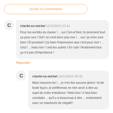
Ajouter un commentaire
C
charlet ex-michel
11/12/2015 23:41
Pour les excités du clavier ! ... sur Ciel et Noir, ils prennent tout
ça pour eux ! Ouf ! ce n'est donc pas moi ! ... oui ! je m'en sors
bien ! Et pourtant ! j'ai bien l'impression que c'est pour moi ! ...
chut ! ... mais non ! c'est les autres ! En clair ! finalement tout
ça n'a pas d'importance !
Répondre
C
charlet ex-michel
14/12/2015 00:48
Mais rassures-toi ! ... je n'en tire aucune gloire ! et de
toute façon, je préférerais ne rien avoir à dire au
sujet de notre entraîneur ! Mais bon ! il faut bien
constater ... qu'il y a beaucoup à dire ... notamment
avec un maximum de négatif !