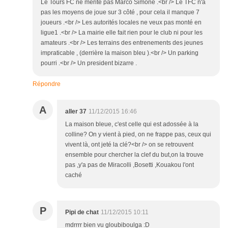
Le Tours FC ne mérite pas Marco Simone .<br /> Le TFC n'a
pas les moyens de joue sur 3 côté , pour cela il manque 7
joueurs .<br /> Les autorités locales ne veux pas monté en
ligue1 .<br /> La mairie elle fait rien pour le club ni pour les
amateurs .<br /> Les terrains des entrenements des jeunes
impraticable , (derrière la maison bleu ).<br /> Un parking
pourri .<br /> Un president bizarre .
Répondre
A
aller 37
11/12/2015 16:46
La maison bleue, c'est celle qui est adossée à la
colline? On y vient à pied, on ne frappe pas, ceux qui
vivent là, ont jeté la clé?<br /> on se retrouvent
ensemble pour chercher la clef du but,on la trouve
pas ,y'a pas de Miracolli ,Bosetti ,Kouakou l'ont
caché
P
Pipi de chat
11/12/2015 10:11
mdrrrr bien vu gloubiboulga :D