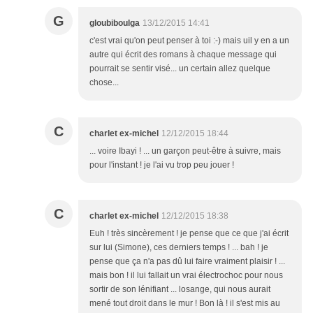
G
gloubiboulga
13/12/2015 14:41
c'est vrai qu'on peut penser à toi :-) mais uil y en a un
autre qui écrit des romans à chaque message qui
pourrait se sentir visé... un certain allez quelque
chose...
C
charlet ex-michel
12/12/2015 18:44
... voire Ibayi ! ... un garçon peut-être à suivre, mais
pour l'instant ! je l'ai vu trop peu jouer !
C
charlet ex-michel
12/12/2015 18:38
Euh ! très sincèrement ! je pense que ce que j'ai écrit
sur lui (Simone), ces derniers temps ! ... bah ! je
pense que ça n'a pas dû lui faire vraiment plaisir ! ...
mais bon ! il lui fallait un vrai électrochoc pour nous
sortir de son lénifiant ... losange, qui nous aurait
mené tout droit dans le mur ! Bon là ! il s'est mis au