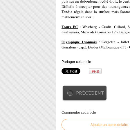
puis sur un débordement côté droit, le centr
Difficile à accepter pour des tourangeaux 
Tandia régale dans la surface mais Santa
malheureux ce soir ...
Tours FC
:
Westberg - Gradit, Cillard,
Santamaria, Miracoli (Kouakou 12'), Bergou
Olympique Lyonnais
:
Gorgelin - Jalle
Gonalons (cap.), Darder (Malbranque 63') -
Partager cet article
PRÉCÉDENT
Commenter cet article
Ajouter un commentaire