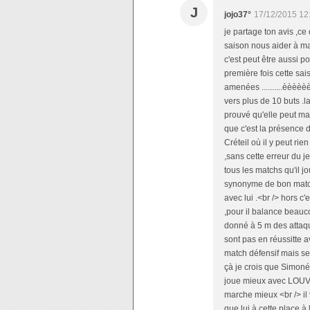
J
jojo37°
17/12/2015 12
je partage ton avis ,ce
saison nous aider à mar
c'est peut être aussi po
première fois cette sai
amenées ..........èèèèèè
vers plus de 10 buts .la 
prouvé qu'elle peut mai
que c'est la présence 
Créteil où il y peut ri
,sans cette erreur du j
tous les matchs qu'il j
synonyme de bon match
avec lui .<br /> hors 
,pour il balance beauc
donné à 5 m des attaqu
sont pas en réussitte a
match défensif mais ses
çà je crois que Simoné 
joue mieux avec LOUVIO
marche mieux <br /> il
que lui à cette place à l