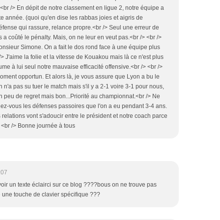
 <br /> En dépit de notre classement en ligue 2, notre équipe a
e année. (quoi qu'en dise les rabbas joies et aigris de
défense qui rassure, relance propre.<br /> Seul une erreur de
a coûté le pénalty. Mais, on ne leur en veut pas.<br /> <br />
onsieur Simone. On a fait le dos rond face à une équipe plus
> J'aime la folie et la vitesse de Kouakou mais là ce n'est plus
ésume à lui seul notre mauvaise efficacité offensive.<br /> <br />
moment opportun. Et alors là, je vous assure que Lyon a bu le
n'a pas su tuer le match mais s'il y a 2-1 voire 3-1 pour nous,
Un peu de regret mais bon...Priorité au championnat.<br /> Ne
lez-vous les défenses passoires que l'on a eu pendant 3-4 ans.
 relations vont s'adoucir entre le président et notre coach parce
> <br /> Bonne journée à tous
:07
voir un texte éclairci sur ce blog ????bous on ne trouve pas
e une touche de clavier spécifique ???