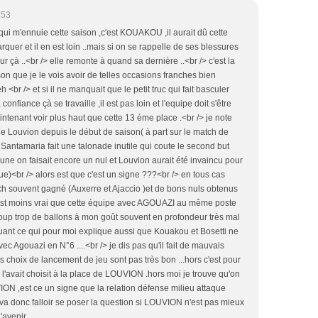
:53
 qui m'ennuie cette saison ,c'est KOUAKOU ,il aurait dû cette
quer et il en est loin ..mais si on se rappelle de ses blessures
ur çà ..<br /> elle remonte à quand sa dernière ..<br /> c'est la
son que je le vois avoir de telles occasions franches bien
h <br /> et si il ne manquait que le petit truc qui fait basculer
confiance çà se travaille ,il est pas loin et l'equipe doit s'être
ntenant voir plus haut que cette 13 éme place .<br /> je note
de Louvion depuis le début de saison( à part sur le match de
en Santamaria fait une talonade inutile qui coute le second but
eune on faisait encore un nul et Louvion aurait été invaincu pour
oue)<br /> alors est que c'est un signe ???<br /> en tous cas
 souvent gagné (Auxerre et Ajaccio )et de bons nuls obtenus
c'est moins vrai que cette équipe avec AGOUAZI au même poste
oup trop de ballons à mon goût souvent en profondeur très mal
ant ce qui pour moi explique aussi que Kouakou et Bosetti ne
vec Agouazi en N°6 ....<br /> je dis pas qu'il fait de mauvais
 choix de lancement de jeu sont pas très bon ...hors c'est pour
l'avait choisit à la place de LOUVION .hors moi je trouve qu'on
N ,est ce un signe que la relation défense milieu attaque
 va donc falloir se poser la question si LOUVION n'est pas mieux
'avenir .