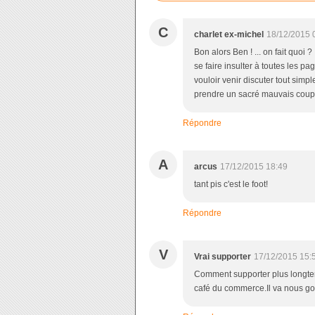
C
charlet ex-michel
18/12/2015 
Bon alors Ben ! ... on fait quoi ? .
se faire insulter à toutes les pag
vouloir venir discuter tout simpleme
prendre un sacré mauvais coup 
Répondre
A
arcus
17/12/2015 18:49
tant pis c'est le foot!
Répondre
V
Vrai supporter
17/12/2015 15:
Comment supporter plus longtem
café du commerce.Il va nous go