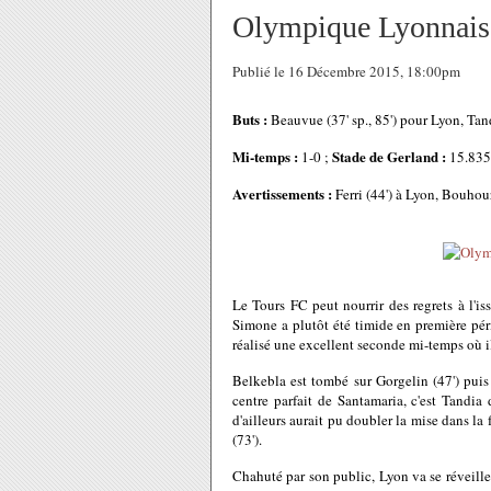
Olympique Lyonnais 
Publié le 16 Décembre 2015, 18:00pm
Buts :
Beauvue (37' sp., 85') pour Lyon, Tan
Mi-temps :
Stade de Gerland :
1-0 ;
15.835 
Avertissements :
Ferri (44') à Lyon, Bouhou
Le Tours FC peut nourrir des regrets à l'i
Simone a plutôt été timide en première pér
réalisé une excellent seconde mi-temps où i
Belkebla est tombé sur Gorgelin (47') puis
centre parfait de Santamaria, c'est Tandia 
d'ailleurs aurait pu doubler la mise dans la
(73').
Chahuté par son public, Lyon va se réveiller