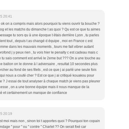
5 20:41
 ok on a compris mais alors pourquoi tu viens ouvrir ta bouche ?
blog et les matchs du dimanche t as quoi ? Qu est ce que tu aimes
essage tu sors qu à une époque t étais derrière Lyon , tu parles
aient tout , depuis t as changé d équipe , moi en France c est
mme dans les mauvais moments , tours me fait vibrer autant
rofond j y peux rien , tu vois hier le penalty c est cadeau mais c
que tu sais comment est arrivé le 2eme but ??? On a une touche au
e ballon on le donne à l adversaire , resultat 10 secondes plus
cher au fond de ses filets , est ce que j ai parlé une seule fois
 qui nous a couté cher ? Est ce que j ai critiqué kouakou pour
 ? J essai de tout analyser à chaque match je viens pas pleurer
cesse , on a une bonne équipe mais il nous manque de la
cité et certainement un manque de confiance
5 20:19
st moi mais non , sinon toi t apportes quoi ? Pourquoi ton copain
ndage " pour " ou " contre " Charlet ?? On serait fixé car