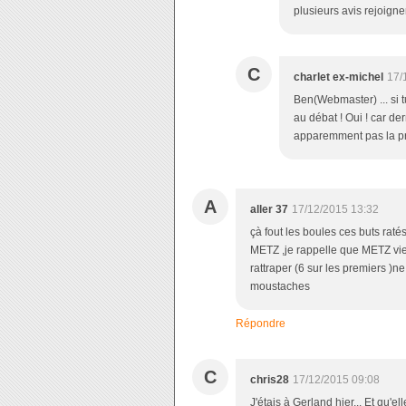
plusieurs avis rejoign
C
charlet ex-michel
17/
Ben(Webmaster) ... si 
au débat ! Oui ! car der
apparemment pas la pre
A
aller 37
17/12/2015 13:32
çà fout les boules ces buts raté
METZ ,je rappelle que METZ vien
rattraper (6 sur les premiers )
moustaches
Répondre
C
chris28
17/12/2015 09:08
J'étais à Gerland hier... Et qu'el