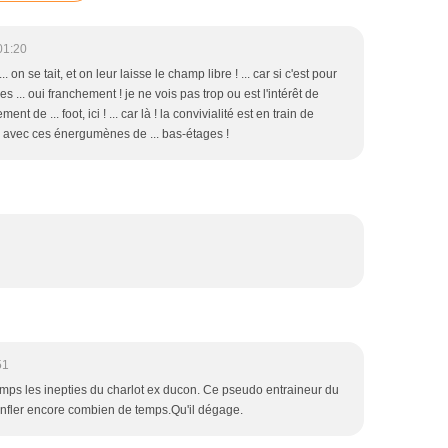
01:20
.. on se tait, et on leur laisse le champ libre ! ... car si c'est pour
es ... oui franchement ! je ne vois pas trop ou est l'intérêt de
nt de ... foot, ici ! ... car là ! la convivialité est en train de
avec ces énergumènes de ... bas-étages !
51
ps les inepties du charlot ex ducon. Ce pseudo entraineur du
nfler encore combien de temps.Qu'il dégage.