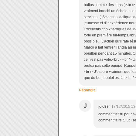
battus comme des lions :)<br />
vraiment franchi un échelon cett
services...) Sciences tactique, 
jeunesse et d'inexpérience nous 
Excellents choix tactiques de M
forte en première mi-temps.<br /
possible... L'action qu'il rate r
Marco a fait rentrer Tandia au 
bouillon pendant 15 minutes. On 
ce n'est pas volé.<br /> <br /> 
brûlez pas cette équipe. Rappe
<br /> J'espère vraiment que les
que du bon boulot est fait.<br /
Répondre
J
jojo37°
17/12/2015 13
comment fait tu pour a
comment faire tu utilis