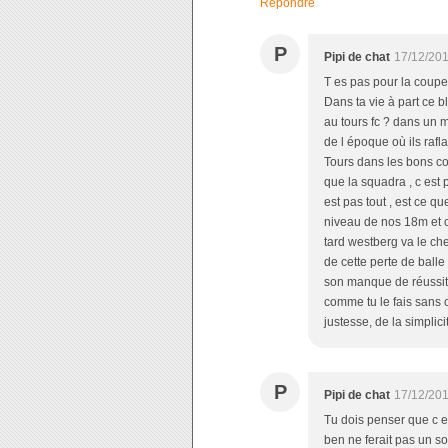
Répondre
P
Pipi de chat
17/12/201
T es pas pour la coupe
Dans ta vie à part ce 
au tours fc ? dans un m
de l époque où ils rafl
Tours dans les bons co
que la squadra , c est p
est pas tout , est ce 
niveau de nos 18m et c
tard westberg va le cher
de cette perte de balle
son manque de réussite
comme tu le fais sans 
justesse, de la simpli
P
Pipi de chat
17/12/201
Tu dois penser que c e
ben ne ferait pas un so