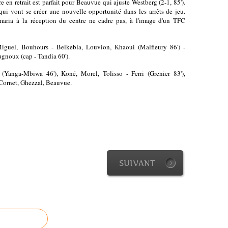
e en retrait est parfait pour Beauvue qui ajuste Westberg (2-1, 85').
qui vont se créer une nouvelle opportunité dans les arrêts de jeu.
maria à la réception du centre ne cadre pas, à l'image d'un TFC
 Miguel, Bouhours - Belkebla, Louvion, Khaoui (Malfleury 86') -
gnoux (cap - Tandia 60').
t (Yanga-Mbiwa 46'), Koné, Morel, Tolisso - Ferri (Grenier 83'),
 Cornet, Ghezzal, Beauvue.
SUIVANT