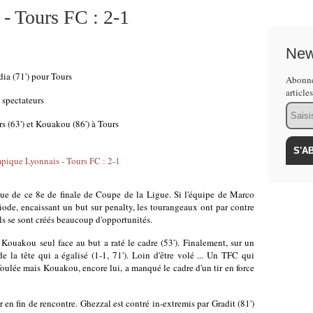
- Tours FC : 2-1
New
dia (71') pour Tours
Abonne
article
spectateurs
Email
rs (63') et Kouakou (86') à Tours
ssue de ce 8e de finale de Coupe de la Ligue. Si l'équipe de Marco
iode, encaissant un but sur penalty, les tourangeaux ont par contre
ls se sont créés beaucoup d'opportunités.
 Kouakou seul face au but a raté le cadre (53'). Finalement, sur un
de la tête qui a égalisé (1-1, 71'). Loin d'être volé ... Un TFC qui
 foulée mais Kouakou, encore lui, a manqué le cadre d'un tir en force
 en fin de rencontre. Ghezzal est contré in-extremis par Gradit (81')