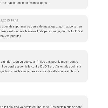
ent ce que je pense de tes messages ...
12/2015 19:48
tu pouvais supprimer ce genre de message ... qui n'apporte rien
rière, c'est toujours le même triste personnage, dont le foot n'est
mière priorité !
s d'un rien ,pourvu que cela n'influe pas pour le match contre
t de perdre à domicile contre DIJON et qu'ils ont des points à
ne gachons pas les vacances à cause de cette coupe en bois à
le a fait plaisir à voir cette équipe!<br /> Nos petits bleus se sont