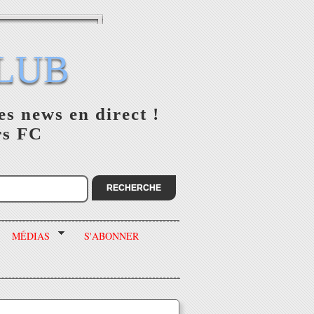
LUB
es news en direct !
rs FC
MÉDIAS
S'ABONNER