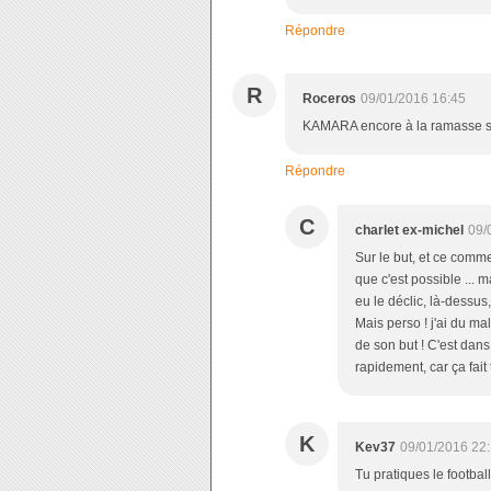
Répondre
R
Roceros
09/01/2016 16:45
KAMARA encore à la ramasse sur
Répondre
C
charlet ex-michel
09/
Sur le but, et ce comme 
que c'est possible ... m
eu le déclic, là-dessus, 
Mais perso ! j'ai du ma
de son but ! C'est dans s
rapidement, car ça fait 
K
Kev37
09/01/2016 22
Tu pratiques le footbal