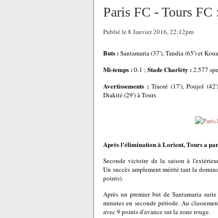
Paris FC - Tours FC 
Publié le 8 Janvier 2016, 22:12pm
Buts :
Santamaria (37'), Tandia (65') et Koua
Mi-temps :
Stade Charléty :
0-1 ;
2.577 spe
Avertissements :
Traoré (17'), Poujol (42'
Diakité (29') à Tours
Après l'élimination à Lorient, Tours a par
Seconde victoire de la saison à l'extérieu
Un succès amplement mérité tant la dominat
points).
Après un premier but de Santamaria suite
minutes en seconde période. Au classem
avec 9 points d'avance sur la zone rouge.