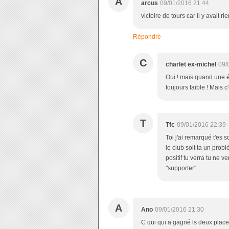
A
arcus
09/01/2016 21:44
victoire de tours car il y avait 
Répondre
C
charlet ex-michel
09/
Oui ! mais quand une éq
toujours faible ! Mais c
T
Tfc
09/01/2016 22:39
Toi j'ai remarqué t'es 
le club soit ta un prob
positif tu verra tu ne v
"supporter"
A
Ano
09/01/2016 21:30
C qui qui a gagné ls deux plac