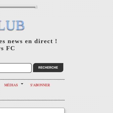
LUB
es news en direct !
rs FC
MÉDIAS
S'ABONNER