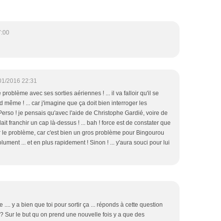
7:00
01/2016 22:31
e problème avec ses sorties aériennes ! ... il va falloir qu'il se
même ! ... car j'imagine que ça doit bien interroger les
 Perso ! je pensais qu'avec l'aide de Christophe Gardié, voire de
ait franchir un cap là-dessus ! ... bah ! force est de constater que
ur le problème, car c'est bien un gros problème pour Bingourou
lument ... et en plus rapidement ! Sinon ! ... y'aura souci pour lui
 .... y a bien que toi pour sortir ça ... réponds à cette question
t ? Sur le but qu on prend une nouvelle fois y a que des