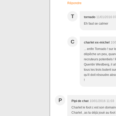
Répondre
T
tornado
11/01/2016 0
Eh faut se calmer
C
charlet ex-michel
10/
... enfin Tornado ! sur l
dépêche un peu, quand 
recruteurs potentiels !
Quentin Westberg, il all
tous les trois butent s
qu'il doit résoudre abso
!
P
Pipi de chat
10/01/2016 11:03
Charlet le foot c est son domaine
Charlet , as tu déjà joué au foo