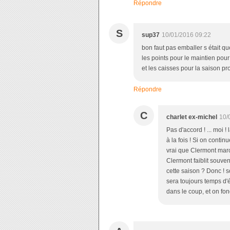
Répondre
S
sup37
10/01/2016 09:22
bon faut pas emballer s était que
les points pour le maintien pour
et les caisses pour la saison p
Répondre
C
charlet ex-michel
10/
Pas d'accord ! ... moi ! 
à la fois ! Si on contin
vrai que Clermont marc
Clermont faiblit souve
cette saison ? Donc ! so
sera toujours temps d'
dans le coup, et on fon