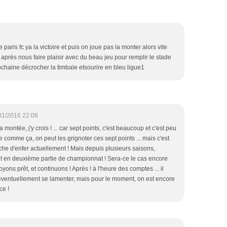
 paris fc ya la victoire et puis on joue pas la monter alors vite
 après nous faire plaisir avec du beau jeu pour remplir le stade
rochaine décrocher la timbale etsourire en bleu ligue1
01/2016 22:08
la montée, j'y crois ! ... car sept points, c'est beaucoup et c'est peu
ue comme ça, on peut les grignoter ces sept points ... mais c'est
he d'enfer actuellement ! Mais depuis plusieurs saisons,
nt en deuxième partie de championnat ! Sera-ce le cas encore
yons prêt, et continuons ! Après ! à l'heure des comptes ... il
éventuellement se lamenter, mais pour le moment, on est encore
ce !