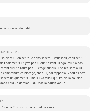
 le but.Allez du balai .
01/2016 23:26
souvent ! ... on sent que dans sa tête, il veut sortir, car il sent
ais finalement ! il n'y va pas ! Pour l'instant ! Bingourou n'a pas
et tant qu'il ne l'aura pas ... l'étage supérieur se refusera à lui !
l à comprendre ce blocage, chez lui, par rapport aux sorties hors
a tête uniquement ! ... mais il va falloir qu'il trouve la solution
tache pour un gardien ... qui vise le haut niveau !
:17
l Roceros ? Si oui dit moi à quel niveau ?