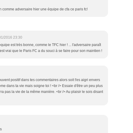
rien comme adversaire hier une équipe de cfa ce paris fc!
01/2016 23:30
uipe est très bonne, comme le TFC hier ! ... l'adversaire paraît
'est vrai que le Paris FC a du souci à se faire pour son maintien !
souvent positif dans tes commentaires alors soit t'es aigri envers
lème dans ta vie mais soigne toi ! <br /> Essaie d'être un peu plus
erra pas la vie de la même manière. <br /> Au plaisir le sois disant
es