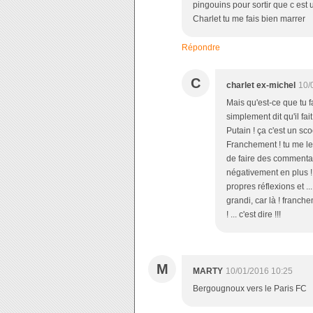
pingouins pour sortir que c est
Charlet tu me fais bien marrer
Répondre
C
charlet ex-michel
10/
Mais qu'est-ce que tu fa
simplement dit qu'il fa
Putain ! ça c'est un sco
Franchement ! tu me les 
de faire des commentair
négativement en plus ! D
propres réflexions et .
grandi, car là ! franche
! ... c'est dire !!!
M
MARTY
10/01/2016 10:25
Bergougnoux vers le Paris FC