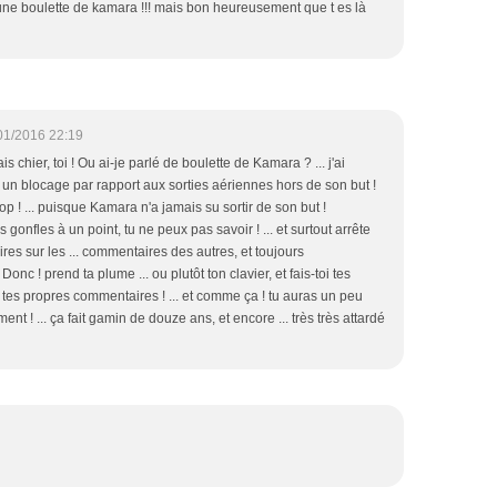
 une boulette de kamara !!! mais bon heureusement que t es là
01/2016 22:19
is chier, toi ! Ou ai-je parlé de boulette de Kamara ? ... j'ai
it un blocage par rapport aux sorties aériennes hors de son but !
op ! ... puisque Kamara n'a jamais su sortir de son but !
gonfles à un point, tu ne peux pas savoir ! ... et surtout arrête
es sur les ... commentaires des autres, et toujours
onc ! prend ta plume ... ou plutôt ton clavier, et fais-toi tes
.. tes propres commentaires ! ... et comme ça ! tu auras un peu
ment ! ... ça fait gamin de douze ans, et encore ... très très attardé