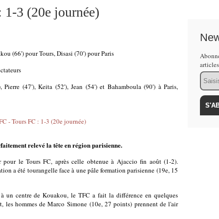
: 1-3 (20e journée)
New
kou (66') pour Tours, Disasi (70') pour Paris
Abonne
article
ctateurs
Email
), Pierre (47'), Keita (52'), Jean (54') et Bahamboula (90') à Paris,
faitement relevé la tête en région parisienne.
r pour le Tours FC, après celle obtenue à Ajaccio fin août (1-2).
ion a été tourangelle face à une pâle formation parisienne (19e, 15
 à un centre de Kouakou, le TFC a fait la différence en quelques
ent, les hommes de Marco Simone
(10e, 27 points) prennent de l'air