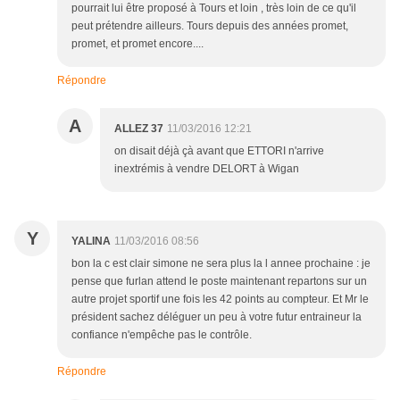
pourrait lui être proposé à Tours et loin , très loin de ce qu'il
peut prétendre ailleurs. Tours depuis des années promet,
promet, et promet encore....
Répondre
A
ALLEZ 37
11/03/2016 12:21
on disait déjà çà avant que ETTORI n'arrive
inextrémis à vendre DELORT à Wigan
Y
YALINA
11/03/2016 08:56
bon la c est clair simone ne sera plus la l annee prochaine : je
pense que furlan attend le poste maintenant repartons sur un
autre projet sportif une fois les 42 points au compteur. Et Mr le
président sachez déléguer un peu à votre futur entraineur la
confiance n'empêche pas le contrôle.
Répondre