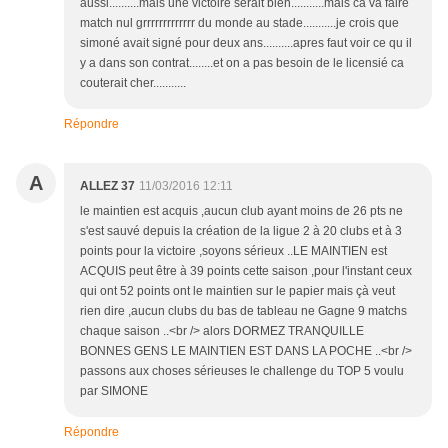
aussi..........mais une victoire serait bien...........mais ca va faire
match nul grrrrrrrrrrrrr du monde au stade...........je crois que
simoné avait signé pour deux ans..........apres faut voir ce qu il
y a dans son contrat........et on a pas besoin de le licensié ca
couterait cher...........
Répondre
A
ALLEZ 37
11/03/2016 12:11
le maintien est acquis ,aucun club ayant moins de 26 pts ne
s'est sauvé depuis la création de la ligue 2 à 20 clubs et à 3
points pour la victoire ,soyons sérieux ..LE MAINTIEN est
ACQUIS peut être à 39 points cette saison ,pour l'instant ceux
qui ont 52 points ont le maintien sur le papier mais çà veut
rien dire ,aucun clubs du bas de tableau ne Gagne 9 matchs
chaque saison ..<br /> alors DORMEZ TRANQUILLE
BONNES GENS LE MAINTIEN EST DANS LA POCHE ..<br />
passons aux choses sérieuses le challenge du TOP 5 voulu
par SIMONE
Répondre