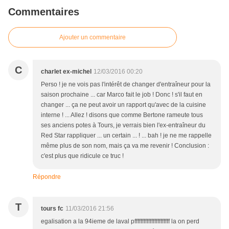
Commentaires
Ajouter un commentaire
C
charlet ex-michel
12/03/2016 00:20
Perso ! je ne vois pas l'intérêt de changer d'entraîneur pour la
saison prochaine ... car Marco fait le job ! Donc ! s'il faut en
changer ... ça ne peut avoir un rapport qu'avec de la cuisine
interne ! ... Allez ! disons que comme Bertone rameute tous
ses anciens potes à Tours, je verrais bien l'ex-entraîneur du
Red Star rappliquer ... un certain ... ! ... bah ! je ne me rappelle
même plus de son nom, mais ça va me revenir ! Conclusion :
c'est plus que ridicule ce truc !
Répondre
T
tours fc
11/03/2016 21:56
egalisation a la 94ieme de laval pfffffffffffffffffffffff la on perd