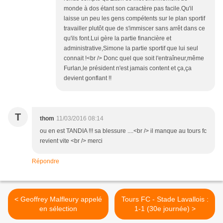
monde à dos étant son caractère pas facile.Qu'il
laisse un peu les gens compétents sur le plan sportif
travailler plutôt que de s'immiscer sans arrêt dans ce
qu'ils font.Lui gère la partie financière et
administrative,Simone la partie sportif que lui seul
connait !<br /> Donc quel que soit l'entraîneur,même
Furlan,le président n'est jamais content et ça,ça
devient gonflant !!
T
thom
11/03/2016 08:14
ou en est TANDIA !!! sa blessure ....<br /> il manque au tours fc
revient vite <br /> merci
Répondre
< Geoffrey Malfleury appelé
Tours FC - Stade Lavallois :
en sélection
1-1 (30e journée) >