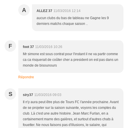
A
ALLEZ 37
11/03/2016 12:14
aucun clubs du bas de tableau ne Gagne les 9
derniers matchs chaque saison ..
F
foot 37
11/03/2016 10:26
Mr simone est sous contrat pour l'instant il ne va partir comme
ca ca risquerait de coûter cher a president on est pas dans un
monde de bisounours
Répondre
S
siry37
11/03/2016 09:03
Il n'y aura peut être plus de Tours FC l'année prochaine. Avant
de se projeter sur la saison suivante, voyons les comptes du
club. Là c'est une autre histoire. Jean Marc Furlan, en a
certainement marre des galères, et surtout d'autres chats à
fouetter. Ne nous faisons pas d'illusions, le salaire, qui