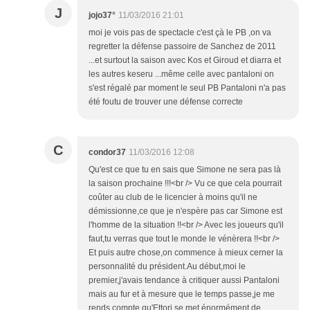
J
jojo37°
11/03/2016 21:01
moi je vois pas de spectacle c'est çà le PB ,on va
regretter la défense passoire de Sanchez de 2011
...et surtout la saison avec Kos et Giroud et diarra et
les autres keseru ...même celle avec pantaloni on
s'est régalé par moment le seul PB Pantaloni n'a pas
été foutu de trouver une défense correcte
C
condor37
11/03/2016 12:08
Qu'est ce que tu en sais que Simone ne sera pas là
la saison prochaine !!!<br /> Vu ce que cela pourrait
coûter au club de le licencier à moins qu'il ne
démissionne,ce que je n'espère pas car Simone est
l'homme de la situation !!<br /> Avec les joueurs qu'il
faut,tu verras que tout le monde le vénèrera !!<br />
Et puis autre chose,on commence à mieux cerner la
personnalité du président.Au début,moi le
premier,j'avais tendance à critiquer aussi Pantaloni
mais au fur et à mesure que le temps passe,je me
rends compte qu'Ettori se met énormément de