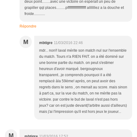
deux point.........avec une victoire on espérait un peu de
grapiller qql places..........pffffffffffffffffffff alllllllez a la douche et
froide............
Répondre
M
mbtigre
11/03/2016 22:46
mdr... non!! laval mérite son match nul sur l'ensemble
du match. Tours n'a RIEN FAIT. on a été dominé sur
une bonne partie du match. on peut s'estimer
heureux d'avoir marqué. bergougnoux
transparent...je comprends pourquoi il a été
remplacé àla 59ème! après, on peut avoir des
regrets dans le sens , on menait au score. mais sinon
à part ca, sur la vue du match, on ne mérite pas la
victoire. par contre le but de laval n'est pas hors
jeux? car on est juste devant(l'arbitre aussi d'ailleurs)
mais j'ai l'impression qu'il est hors jeux le joueur...
M
mbtigre
11/03/2016 17:52