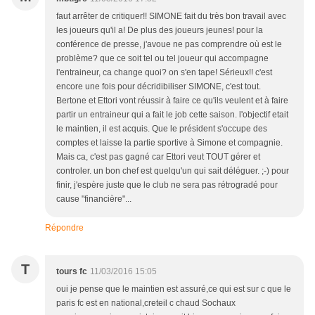
faut arrêter de critiquer!! SIMONE fait du très bon travail avec
les joueurs qu'il a! De plus des joueurs jeunes! pour la
conférence de presse, j'avoue ne pas comprendre où est le
problème? que ce soit tel ou tel joueur qui accompagne
l'entraineur, ca change quoi? on s'en tape! Sérieux!! c'est
encore une fois pour décridibiliser SIMONE, c'est tout.
Bertone et Ettori vont réussir à faire ce qu'ils veulent et à faire
partir un entraineur qui a fait le job cette saison. l'objectif etait
le maintien, il est acquis. Que le président s'occupe des
comptes et laisse la partie sportive à Simone et compagnie.
Mais ca, c'est pas gagné car Ettori veut TOUT gérer et
controler. un bon chef est quelqu'un qui sait déléguer. ;-) pour
finir, j'espère juste que le club ne sera pas rétrogradé pour
cause "financière"...
Répondre
T
tours fc
11/03/2016 15:05
oui je pense que le maintien est assuré,ce qui est sur c que le
paris fc est en national,creteil c chaud Sochaux