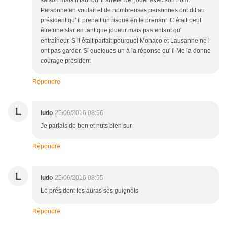
saison mais il faut qu' il arrête De. jouer avec son nom.
Personne en voulait et de nombreuses personnes ont dit au
président qu' il prenait un risque en le prenant. C était peut
être une star en tant que joueur mais pas entant qu'
entraîneur. S il était parfait pourquoi Monaco et Lausanne ne l
ont pas garder. Si quelques un à la réponse qu' il Me la donne
courage président
Répondre
L
ludo
25/06/2016 08:56
Je parlais de ben et nuts bien sur
Répondre
L
ludo
25/06/2016 08:55
Le président les auras ses guignols
Répondre