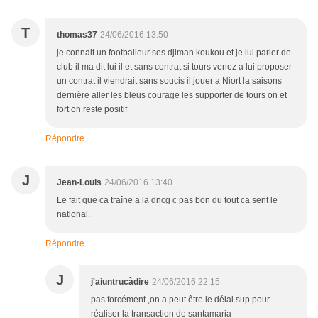
T
thomas37
24/06/2016 13:50
je connait un footballeur ses djiman koukou et je lui parler de
club il ma dit lui il et sans contrat si tours venez a lui proposer
un contrat il viendrait sans soucis il jouer a Niort la saisons
dernière aller les bleus courage les supporter de tours on et
fort on reste positif
Répondre
J
Jean-Louis
24/06/2016 13:40
Le fait que ca traîne a la dncg c pas bon du tout ca sent le
national.
Répondre
J
j'aiuntrucàdire
24/06/2016 22:15
pas forcément ,on a peut être le délai sup pour
réaliser la transaction de santamaria