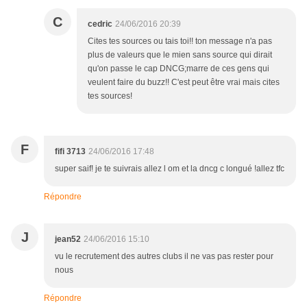
C
cedric
24/06/2016 20:39
Cites tes sources ou tais toi!! ton message n'a pas
plus de valeurs que le mien sans source qui dirait
qu'on passe le cap DNCG;marre de ces gens qui
veulent faire du buzz!! C'est peut être vrai mais cites
tes sources!
F
fifi 3713
24/06/2016 17:48
super saif! je te suivrais allez l om et la dncg c longué !allez tfc
Répondre
J
jean52
24/06/2016 15:10
vu le recrutement des autres clubs il ne vas pas rester pour
nous
Répondre