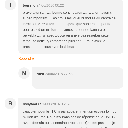
T
tours fc
24/06/2016 06:22
bravo a toi saif........bonne continuation..........la formation c
super important.......voir tous les joueurs sorties du centre de
formation c tres bien..........j espere que santamaria partira
pour plus d un million.........apres au tour de kamara et
belkebla........si avec tout ca on arrive pas resorber cette
fameuse dette j y comprends plus rien......tous avec le
president........tous avec les bleus
Répondre
N
Nico
24/06/2016 22:53
.........
B
bobyfoot37
24/06/2016 06:19
c'est bien pour le TFC, mais apparemment on est très loin du
million d'euros. Nous n'aurons pas de réponse de la DNCG
avant demain ou la semaine prochaine, Ça sent pas bon, je