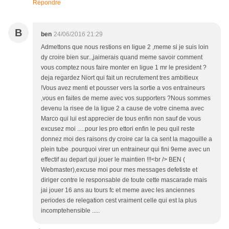
Répondre
B
ben
24/06/2016 21:29
Admettons que nous restions en ligue 2 ,meme si je suis loin
dy croire bien sur..,jaimerais quand meme savoir comment
vous comptez nous faire monter en ligue 1 mr le president ?
deja regardez Niort qui fait un recrutement tres ambitieux
!Vous avez menti et pousser vers la sortie a vos entraineurs
,vous en faites de meme avec vos supporters ?Nous sommes
devenu la risee de la ligue 2 a cause de votre cinema avec
Marco qui lui est apprecier de tous enfin non sauf de vous
excusez moi .....pour les pro ettori enfin le peu quil reste
donnez moi des raisons dy croire car la ca sent la magouille a
plein tube .pourquoi virer un entraineur qui fini 9eme avec un
effectif au depart qui jouer le maintien !!!<br /> BEN (
Webmaster),excuse moi pour mes messages defetiste et
diriger contre le responsable de toute cette mascarade mais
jai jouer 16 ans au tours fc et meme avec les anciennes
periodes de relegation cest vraiment celle qui est la plus
incomptehensible .....