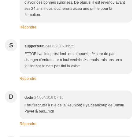
d'avoir des bonnes surprises. De plus, si il est revendu avant
ses 24 ans, nous toucherons aussi une prime pour la
formation.
Répondre
S
supporteur
24/06/2016 09:25
ETTORI va finir président- entraineur<br /> sure de pas
changer d'entraineur à tout vent<br /> depuis trois ans on a
fait fort<br /> c'est pas fini la valse
Répondre
D
dodo
24/06/2016 07:15
il faut recruter à l'ile de la Reunion; il ya beaucoup de Dimitri
Payet là bas...mdr
Répondre