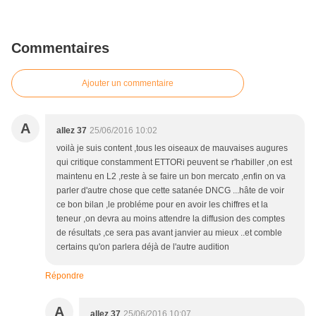
Commentaires
Ajouter un commentaire
A
allez 37
25/06/2016 10:02
voilà je suis content ,tous les oiseaux de mauvaises augures
qui critique constamment ETTORi peuvent se r'habiller ,on est
maintenu en L2 ,reste à se faire un bon mercato ,enfin on va
parler d'autre chose que cette satanée DNCG ...hâte de voir
ce bon bilan ,le probléme pour en avoir les chiffres et la
teneur ,on devra au moins attendre la diffusion des comptes
de résultats ,ce sera pas avant janvier au mieux ..et comble
certains qu'on parlera déjà de l'autre audition
Répondre
A
allez 37
25/06/2016 10:07