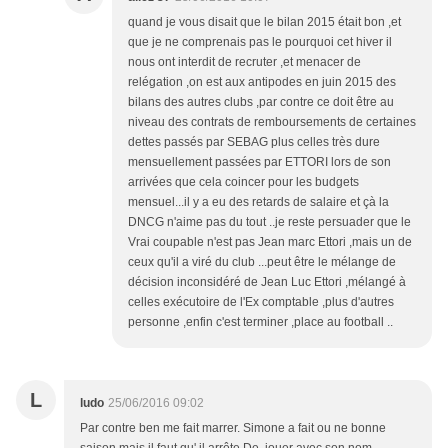
quand je vous disait que le bilan 2015 était bon ,et
que je ne comprenais pas le pourquoi cet hiver il
nous ont interdit de recruter ,et menacer de
relégation ,on est aux antipodes en juin 2015 des
bilans des autres clubs ,par contre ce doit être au
niveau des contrats de remboursements de certaines
dettes passés par SEBAG plus celles très dure
mensuellement passées par ETTORI lors de son
arrivées que cela coincer pour les budgets
mensuel...il y a eu des retards de salaire et çà la
DNCG n'aime pas du tout ..je reste persuader que le
Vrai coupable n'est pas Jean marc Ettori ,mais un de
ceux qu'il a viré du club ...peut être le mélange de
décision inconsidéré de Jean Luc Ettori ,mélangé à
celles exécutoire de l'Ex comptable ,plus d'autres
personne ,enfin c'est terminer ,place au football ..
L
ludo
25/06/2016 09:02
Par contre ben me fait marrer. Simone a fait ou ne bonne