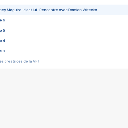
bey Maguire, c'est lui ! Rencontre avec Damien Witecka
e 6
e 5
e 4
e 3
s créatrices de la VF !
e 2
e 1
e Mektoub My Love arrive enfin ! Rencontre avec Shaïn Boumedine et Sal
i : après Toni en famille
elle réalise le bouleversant Dites lui que je l'aime
ais ! Rencontre autour de Vie privée de Rebecca Zlotowski