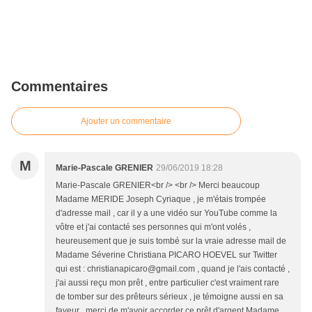
Commentaires
Ajouter un commentaire
M
Marie-Pascale GRENIER
29/06/2019 18:28
Marie-Pascale GRENIER<br /> <br /> Merci beaucoup
Madame MERIDE Joseph Cyriaque , je m'étais trompée
d'adresse mail , car il y a une vidéo sur YouTube comme la
vôtre et j'ai contacté ses personnes qui m'ont volés ,
heureusement que je suis tombé sur la vraie adresse mail de
Madame Séverine Christiana PICARO HOEVEL sur Twitter
qui est : christianapicaro@gmail.com , quand je l'ais contacté ,
j'ai aussi reçu mon prêt , entre particulier c'est vraiment rare
de tomber sur des prêteurs sérieux , je témoigne aussi en sa
faveur , merci de m'avoir accorder ce prêt d'argent Madame