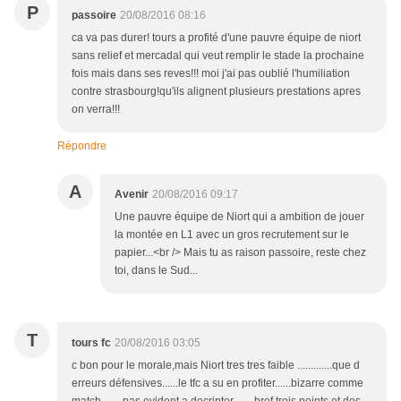
P
passoire
20/08/2016 08:16
ca va pas durer! tours a profité d'une pauvre équipe de niort
sans relief et mercadal qui veut remplir le stade la prochaine
fois mais dans ses reves!!! moi j'ai pas oublié l'humiliation
contre strasbourg!qu'ils alignent plusieurs prestations apres
on verra!!!
Répondre
A
Avenir
20/08/2016 09:17
Une pauvre équipe de Niort qui a ambition de jouer
la montée en L1 avec un gros recrutement sur le
papier...<br /> Mais tu as raison passoire, reste chez
toi, dans le Sud...
T
tours fc
20/08/2016 03:05
c bon pour le morale,mais Niort tres tres faible .............que d
erreurs défensives......le tfc a su en profiter......bizarre comme