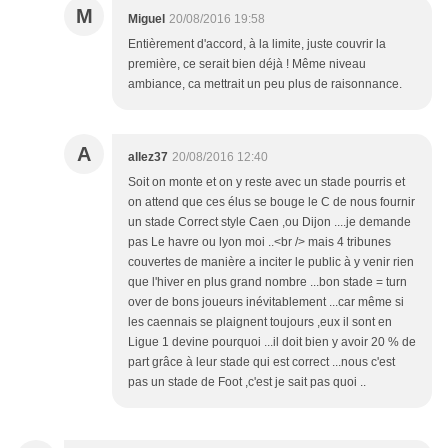
M
Miguel
20/08/2016 19:58
Entièrement d'accord, à la limite, juste couvrir la
première, ce serait bien déjà ! Même niveau
ambiance, ca mettrait un peu plus de raisonnance.
A
allez37
20/08/2016 12:40
Soit on monte et on y reste avec un stade pourris et
on attend que ces élus se bouge le C de nous fournir
un stade Correct style Caen ,ou Dijon ....je demande
pas Le havre ou lyon moi ..<br /> mais 4 tribunes
couvertes de manière a inciter le public à y venir rien
que l'hiver en plus grand nombre ...bon stade = turn
over de bons joueurs inévitablement ...car même si
les caennais se plaignent toujours ,eux il sont en
Ligue 1 devine pourquoi ...il doit bien y avoir 20 % de
part grâce à leur stade qui est correct ...nous c'est
pas un stade de Foot ,c'est je sait pas quoi ..