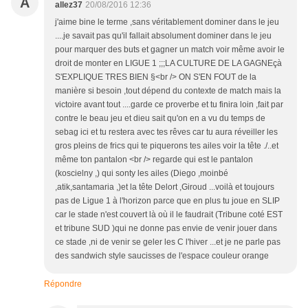
A
allez37
20/08/2016 12:36
j'aime bine le terme ,sans véritablement dominer dans le jeu
....je savait pas qu'il fallait absolument dominer dans le jeu
pour marquer des buts et gagner un match voir même avoir le
droit de monter en LIGUE 1 ;;;LA CULTURE DE LA GAGNEçà
S'EXPLIQUE TRES BIEN §<br /> ON S'EN FOUT de la
manière si besoin ,tout dépend du contexte de match mais la
victoire avant tout ....garde ce proverbe et tu finira loin ,fait par
contre le beau jeu et dieu sait qu'on en a vu du temps de
sebag ici et tu restera avec tes rêves car tu aura réveiller les
gros pleins de frics qui te piquerons tes ailes voir la tête ./..et
même ton pantalon <br /> regarde qui est le pantalon
(koscielny ,) qui sonty les ailes (Diego ,moinbé
,atik,santamaria ,)et la tête Delort ,Giroud ...voilà et toujours
pas de Ligue 1 à l'horizon parce que en plus tu joue en SLIP
car le stade n'est couvert là où il le faudrait (Tribune coté EST
et tribune SUD )qui ne donne pas envie de venir jouer dans
ce stade ,ni de venir se geler les C l'hiver ...et je ne parle pas
des sandwich style saucisses de l'espace couleur orange
Répondre