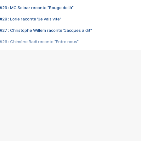
#29 : MC Solaar raconte "Bouge de là"
28 : Lorie raconte "Je vais vite"
#27 : Christophe Willem raconte "Jacques a dit"
#26 : Chimène Badi raconte "Entre nous"
#25 : Indochine raconte "3e sexe"
#24 : Zaho raconte "C'est chelou"
#23 : Patrick Bruel raconte "Au café des délices"
#22 : Kyo raconte "Le chemin"
#21 : Nolwenn Leroy raconte "Cassé"
#20 : Patrick Hernandez raconte "Born to be alive"
#19 : Lorie raconte "Près de moi"
#18 : Michael Jones raconte "A nos actes manqués" (avec Jean-Jacque