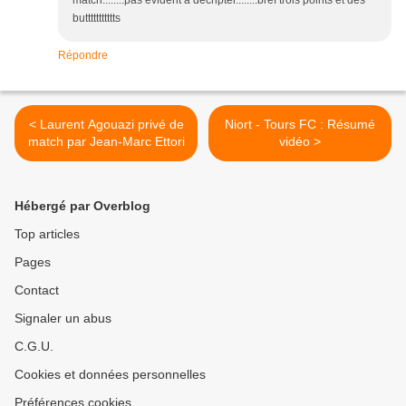
match........pas evident a decripter........bref trois points et des
buttttttttttts
Répondre
< Laurent Agouazi privé de
Niort - Tours FC : Résumé
match par Jean-Marc Ettori
vidéo >
Hébergé par Overblog
Top articles
Pages
Contact
Signaler un abus
C.G.U.
Cookies et données personnelles
Préférences cookies