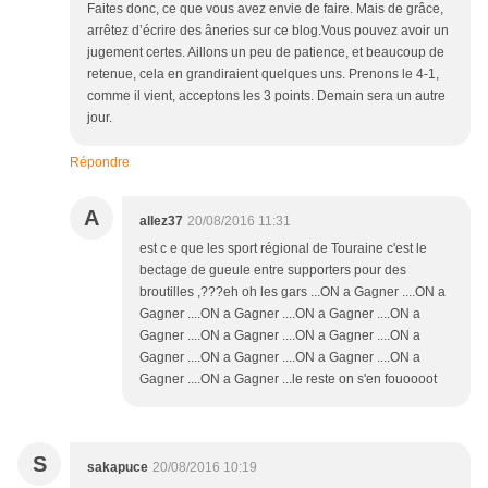
Faites donc, ce que vous avez envie de faire. Mais de grâce,
arrêtez d’écrire des âneries sur ce blog.Vous pouvez avoir un
jugement certes. Aillons un peu de patience, et beaucoup de
retenue, cela en grandiraient quelques uns. Prenons le 4-1,
comme il vient, acceptons les 3 points. Demain sera un autre
jour.
Répondre
A
allez37
20/08/2016 11:31
est c e que les sport régional de Touraine c'est le
bectage de gueule entre supporters pour des
broutilles ,???eh oh les gars ...ON a Gagner ....ON a
Gagner ....ON a Gagner ....ON a Gagner ....ON a
Gagner ....ON a Gagner ....ON a Gagner ....ON a
Gagner ....ON a Gagner ....ON a Gagner ....ON a
Gagner ....ON a Gagner ...le reste on s'en fouoooot
S
sakapuce
20/08/2016 10:19