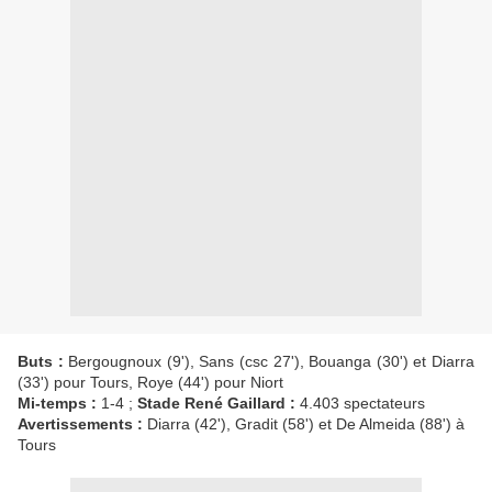
Buts :
Bergougnoux (9'), Sans (csc 27'), Bouanga (30') et Diarra
(33') pour Tours, Roye (44') pour Niort
Mi-temps :
1-4 ;
Stade René Gaillard :
4.403 spectateurs
Avertissements :
Diarra (42'), Gradit (58') et De Almeida (88') à
Tours