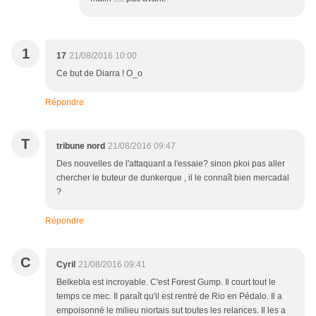
1
17
21/08/2016 10:00
Ce but de Diarra ! O_o
Répondre
T
tribune nord
21/08/2016 09:47
Des nouvelles de l'attaquant a l'essaie? sinon pkoi pas aller
chercher le buteur de dunkerque , il le connaît bien mercadal
?
Répondre
C
Cyril
21/08/2016 09:41
Belkebla est incroyable. C'est Forest Gump. Il court tout le
temps ce mec. Il paraît qu'il est rentré de Rio en Pédalo. Il a
empoisonné le milieu niortais sut toutes les relances. Il les a