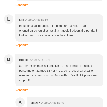
Répondre
L
Loc
20/08/2016 15:16
Belkebla a fait beaucoup de bien dans la recup ,dans l
orientation du jeu et surtout il a harcele l adversaire pendant
tout le match ,bravo a tous pour la victoire.
Répondre
B
BigFlo
20/08/2016 13:41
Surper match mais si Fanta Diarra il se blesse, on a plus
personne en attaque $$ <br /> J'ai vu le joueur a l'essai en
réserve mais c'est pour qui ?<br /> Pcq c'est limité pour jouer
en pro !!!!
Répondre
A
allez37
20/08/2016 15:39