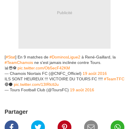
Publicité
[
#Stat
] En 9 matches de
#DominosLigue2
à René-Gaillard, la
#TeamChamois
ne s'est jamais inclinée contre Tours.
📊😎⚽️
pic.twitter.com/Ob5ecF42KM
— Chamois Niortais FC (@CNFC_Officiel)
19 août 2016
ILS SONT HEUREUX !!! VICTOIRE DU TOURS FC !!!!
#TeamTFC
🔵⚫
pic.twitter.com/13IRlctlJu
— Tours Football Club (@ToursFC)
19 août 2016
Partager