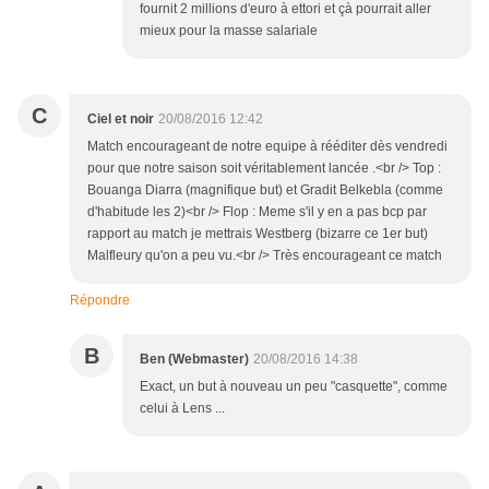
fournit 2 millions d'euro à ettori et çà pourrait aller
mieux pour la masse salariale
C
Ciel et noir
20/08/2016 12:42
Match encourageant de notre equipe à rééditer dès vendredi
pour que notre saison soit véritablement lancée .<br /> Top :
Bouanga Diarra (magnifique but) et Gradit Belkebla (comme
d'habitude les 2)<br /> Flop : Meme s'il y en a pas bcp par
rapport au match je mettrais Westberg (bizarre ce 1er but)
Malfleury qu'on a peu vu.<br /> Très encourageant ce match
Répondre
B
Ben (Webmaster)
20/08/2016 14:38
Exact, un but à nouveau un peu "casquette", comme
celui à Lens ...