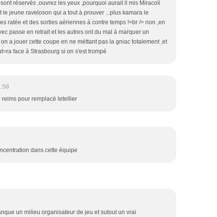
e sont réservés ,ouvrez les yeux ,pourquoi aurait il mis Miracoli
 le jeune raveloson qui a tout à prouver ...plus kamara le
es ratée et des sorties aériennes à contre temps !<br /> non ,en
vec passe en retrait et les autres ont du mal à marquer un
 on a jouer cette coupe en ne méttant pas la gniac totalement ,et
t=ra face à Strasbourg si on s'est trompé
1:58
 reims pour remplacè letellier
centration dans cette équipe
manque un milieu organisateur de jeu et sutout un vrai