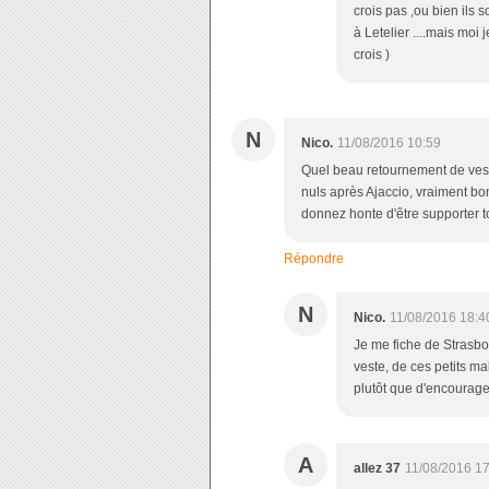
crois pas ,ou bien ils s
à Letelier ....mais moi 
crois )
N
Nico.
11/08/2016 10:59
Quel beau retournement de veste,
nuls après Ajaccio, vraiment b
donnez honte d'être supporter t
Répondre
N
Nico.
11/08/2016 18:4
Je me fiche de Strasbou
veste, de ces petits m
plutôt que d'encourage
A
allez 37
11/08/2016 1