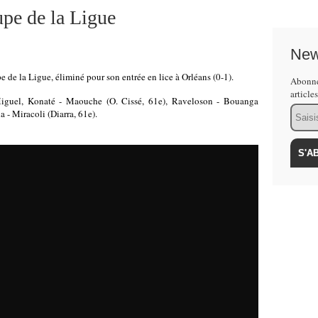
pe de la Ligue
New
 de la Ligue, éliminé pour son entrée en lice à Orléans (0-1).
Abonne
article
iguel, Konaté - Maouche (O. Cissé, 61e), Raveloson - Bouanga
Email
 - Miracoli (Diarra, 61e).