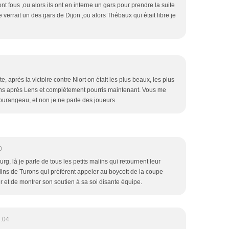
ont fous ,ou alors ils ont en interne un gars pour prendre la suite
je verrait un des gars de Dijon ,ou alors Thébaux qui était libre je
 après la victoire contre Niort on était les plus beaux, les plus
ons après Lens et complètement pourris maintenant. Vous me
ourangeau, et non je ne parle des joueurs.
0
rg, là je parle de tous les petits malins qui retournent leur
alins de Turons qui préfèrent appeler au boycott de la coupe
r et de montrer son soutien à sa soi disante équipe.
7:04