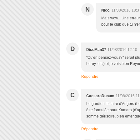
N
Nico.
11/08/2016 18:3
Mais wow... Une erreu
pour le club que tu n'en
D
DicoMan37
11/08/2016 12:10
"Qu'en pensez-vous?" serait plus
Leroy, etc.) et je vois bien Reyn
Répondre
C
CaesaroDunum
11/08/2016 11
Le gardien titulaire d'Angers (L
être formulée pour Kamara (d'ap
somme dérisoire, bien entendue
Répondre