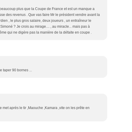
 beaucoup plus que la Coupe de France et est un manque a
isse des revenus . Que vas faire Mr le président vendre avant la
dien , le plus gros salaire, deux joueurs , un entraîneur le
 Simoné ? Je crois au mirage.... , au miracle... mais pas à
même qui ne digére pas la manière de la défaite en coupe .
e taper 90 bornes ...
e met après le tir ,Maouche ,Kamara ,vite on les prête en