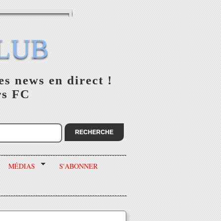
LUB
es news en direct !
rs FC
MÉDIAS
S'ABONNER