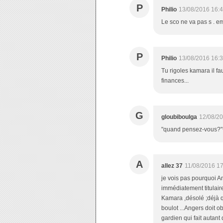
P
Philio
13/08/2016 16:
Le sco ne va pas s . e
P
Philio
13/08/2016 16:
Tu rigoles kamara il fa
finances...
G
gloubiboulga
12/08/20
"quand pensez-vous?"<b
A
allez 37
11/08/2016 1
je vois pas pourquoi An
immédiatement titulaire
Kamara ,désolé ;déjà qu
boulot ...Angers doit o
gardien qui fait autant