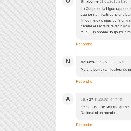
U
Un abonné
11/08/2016 21:26
La Coupe de la Ligue rapporte
gagner significatif donc une ba
fin du mercato mais qui ? un gar
dernier élu et faire revenir Mr M
tous.....un abonné toujours le 
Répondre
N
Noisette
11/08/2016 20:24
Merci à bein , ça m évitera de m
Répondre
A
allez 37
11/08/2016 17:15
hé mais c'est le Kamara qui se l
National et on recrute ...
Répondre