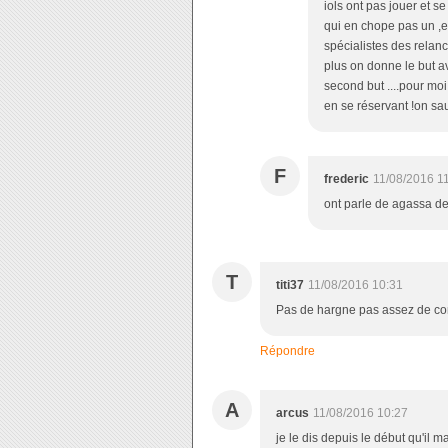
iols ont pas jouer et s
qui en chope pas un ,et
spécialistes des relanc
plus on donne le but a
second but ....pour moi
en se réservant !on sau
F
frederic
11/08/2016 1
ont parle de agassa de
T
titi37
11/08/2016 10:31
Pas de hargne pas assez de con
Répondre
A
arcus
11/08/2016 10:27
je le dis depuis le début qu'il 