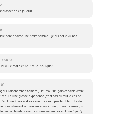
42
mbarasser de ce joueur! !
39
ut le donner avec une petite somme ...je dis petite vu nos
16 08:33
r /> Le matin entre 7 et 8h, pourquoi?
7:01
gers irait chercher Kamara ,il leur faut un gars capable d'être
 et qui a une grosse expérience ,c'est pas du tout le cas de
'en ligue 2 ses sorties aériennes sont pas térrible ....il a du
btenir rapidement le maintien et avoir une grosse défense ,un
 de bévue de relance et de sorties aériennes en ligue 1 je n'y