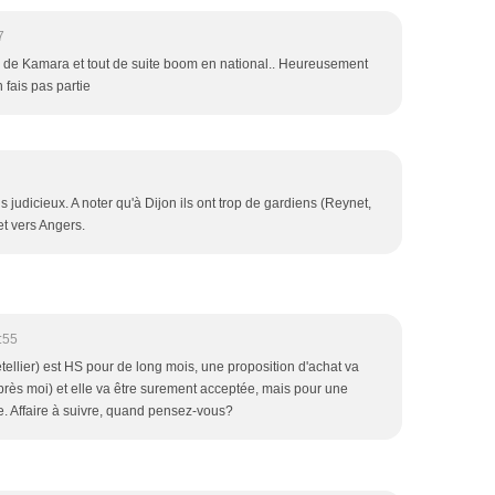
7
r de Kamara et tout de suite boom en national.. Heureusement
 fais pas partie
 judicieux. A noter qu'à Dijon ils ont trop de gardiens (Reynet,
et vers Angers.
:55
etellier) est HS pour de long mois, une proposition d'achat va
rès moi) et elle va être surement acceptée, mais pour une
. Affaire à suivre, quand pensez-vous?