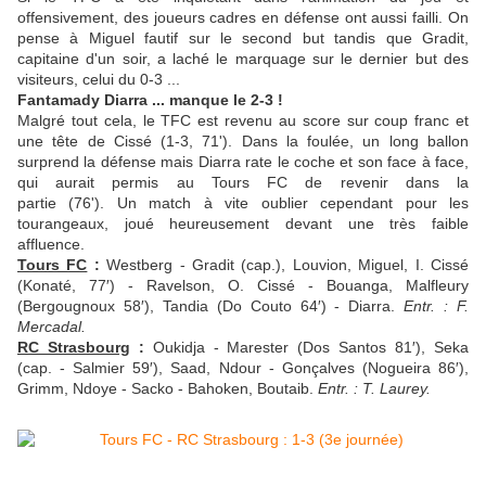
offensivement, des joueurs cadres en défense ont aussi failli. On
pense à Miguel fautif sur le second but tandis que Gradit,
capitaine d'un soir, a laché le marquage sur le dernier but des
visiteurs, celui du 0-3 ...
Fantamady Diarra ... manque le 2-3 !
Malgré tout cela, le TFC est revenu au score sur coup franc et
une tête de Cissé (1-3, 71'). Dans la foulée, un long ballon
surprend la défense mais Diarra rate le coche et son face à face,
qui aurait permis au Tours FC de revenir dans la
partie (76').
Un match à vite oublier cependant pour les
tourangeaux, joué heureuse
ment devant une très faible
affluence.
Tours FC
:
Westberg - Gradit (cap.), Louvion, Miguel, I. Cissé
(Konaté, 77′) - Ravelson, O. Cissé - Bouanga, Malfleury
(Bergougnoux 58′), Tandia (Do Couto 64′) - Diarra.
Entr. : F.
Mercadal.
RC Strasbourg
:
Oukidja - Marester (Dos Santos 81′), Seka
(cap. - Salmier 59′), Saad, Ndour - Gonçalves (Nogueira 86′),
Grimm, Ndoye - Sacko - Bahoken, Boutaib.
Entr. : T. Laurey.