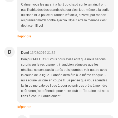
Calmer vous les gars, il a fait trop chaud sur le terrain, il ont
pas l'habitudes des grands chaleur c'est tout, même a la sortie
du stade ni la police ni l'armée n'était la, bizarre, par rapport
au premier match contre Ajaccio ! !!peut être la menace c'est
déplacer !!!! Lol
Répondre
D
Domi
13/08/2016 21:32
Bonjour MR ETORI, vous nous aviez écrit que nous serions
surpris sur le recrutement, il faut bien admettre que les
résultats ne sont pas là après trois journées voir quatre avec
la coupe de la ligue. L'année dernière à la même époque 3
nuls et une victoire en coupe !!!. Je pense que vous attendez
la fin du mercato de ligue 1 pour obtenir des prêts à moindre
coût sinon j'appréhende pour notre club de Touraine qui nous
tiens à coeur. Cordialement
Répondre