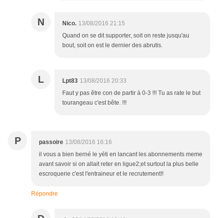
N
Nico.
13/08/2016 21:15
Quand on se dit supporter, soit on reste jusqu'au
bout, soit on est le dernier des abrutis.
L
Lpt83
13/08/2016 20:33
Faut y pas être con de partir à 0-3 !!! Tu as rate le but
tourangeau c'est bête. !!!
P
passoire
13/08/2016 16:16
il vous a bien berné le yéti en lancant les abonnements meme
avant savoir si on allait reter en ligue2;et surtout la plus belle
escroquerie c'est l'entraineur et le recrutement!!
Répondre