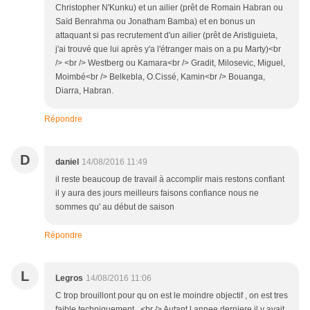
Christopher N'Kunku) et un ailier (prêt de Romain Habran ou
Saïd Benrahma ou Jonatham Bamba) et en bonus un
attaquant si pas recrutement d'un ailier (prêt de Aristiguieta,
j'ai trouvé que lui après y'a l'étranger mais on a pu Marty)<br
/> <br /> Westberg ou Kamara<br /> Gradit, Milosevic, Miguel,
Moimbé<br /> Belkebla, O.Cissé, Kamin<br /> Bouanga,
Diarra, Habran.
Répondre
D
daniel
14/08/2016 11:49
il reste beaucoup de travail à accomplir mais restons confiant
il y aura des jours meilleurs faisons confiance nous ne
sommes qu' au début de saison
Répondre
L
Legros
14/08/2016 11:06
C trop brouillont pour qu on est le moindre objectif , on est tres
faible techniquement , <br /> Autant l annee derniere il y avait