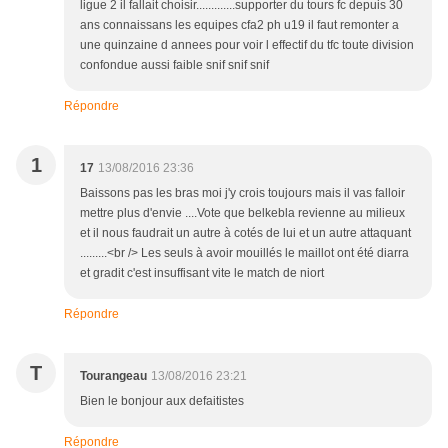
ligue 2 il fallait choisir.............supporter du tours fc depuis 30
ans connaissans les equipes cfa2 ph u19 il faut remonter a
une quinzaine d annees pour voir l effectif du tfc toute division
confondue aussi faible snif snif snif
Répondre
1
17
13/08/2016 23:36
Baissons pas les bras moi j'y crois toujours mais il vas falloir
mettre plus d'envie ....Vote que belkebla revienne au milieux
et il nous faudrait un autre à cotés de lui et un autre attaquant
.........<br /> Les seuls à avoir mouillés le maillot ont été diarra
et gradit c'est insuffisant vite le match de niort
Répondre
T
Tourangeau
13/08/2016 23:21
Bien le bonjour aux defaitistes
Répondre