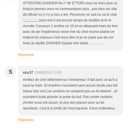
ATTENTION DANGER<br /> Mr ETTORI vous ne lisez plus ce
blog je penses vous ne communiquez plus ..pas plus sur site
dit officiel ou il n'y a rien a lire .Personne ne sait ou va le club
;;;;;;;;;;;;;;;;;; pour moi il est encore temps de rectifier le tir et
recruter 3 joueurs 1 arrière un 10 et un attaquant mais du bon
avec de de l'expérience sinon rive du cher morne plaine on
entend les oiseaux c'est vous dire et je ne parle pas de cet
hiver je répête DANGER équipe très faible .................
Répondre
S
siry37
13/08/2016 13:26
Arrêtez de crier bêtement sur l'entraineur. Il fait avec ce qu'il a
sous la main. Et d'autres n'auraient sans aucun doute pas fait
mieux hier soir.Les arrières ne savaient pas ou ils étaient....et
ouvraient toute grande la porte du but. Pas contre certains
d'entre vous ont raison, le prix des places pour un tel
spectacle, c'est à la limite de l'escroquerie. A bon entendeur.
Répondre