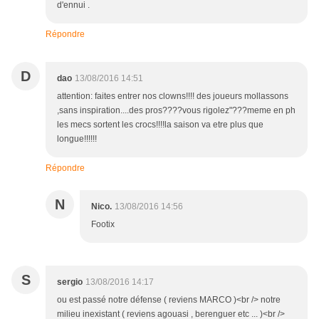
d'ennui .
Répondre
D
dao
13/08/2016 14:51
attention: faites entrer nos clowns!!!! des joueurs mollassons
,sans inspiration....des pros????vous rigolez"???meme en ph
les mecs sortent les crocs!!!!la saison va etre plus que
longue!!!!!!
Répondre
N
Nico.
13/08/2016 14:56
Footix
S
sergio
13/08/2016 14:17
ou est passé notre défense ( reviens MARCO )<br /> notre
milieu inexistant ( reviens agouasi , berenguer etc ... )<br />