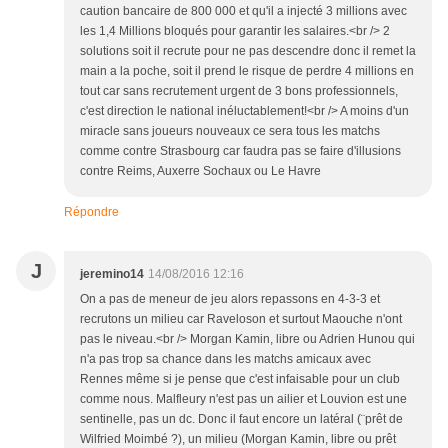
caution bancaire de 800 000 et qu'il a injecté 3 millions avec
les 1,4 Millions bloqués pour garantir les salaires.<br /> 2
solutions soit il recrute pour ne pas descendre donc il remet la
main a la poche, soit il prend le risque de perdre 4 millions en
tout car sans recrutement urgent de 3 bons professionnels,
c'est direction le national inéluctablement!<br /> A moins d'un
miracle sans joueurs nouveaux ce sera tous les matchs
comme contre Strasbourg car faudra pas se faire d'illusions
contre Reims, Auxerre Sochaux ou Le Havre
Répondre
J
jeremino14
14/08/2016 12:16
On a pas de meneur de jeu alors repassons en 4-3-3 et
recrutons un milieu car Raveloson et surtout Maouche n'ont
pas le niveau.<br /> Morgan Kamin, libre ou Adrien Hunou qui
n'a pas trop sa chance dans les matchs amicaux avec
Rennes même si je pense que c'est infaisable pour un club
comme nous. Malfleury n'est pas un ailier et Louvion est une
sentinelle, pas un dc. Donc il faut encore un latéral (¨prêt de
Wilfried Moimbé ?), un milieu (Morgan Kamin, libre ou prêt