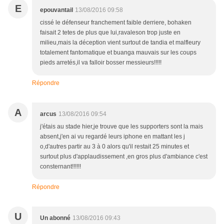
E
epouvantail
13/08/2016 09:58
cissé le défenseur franchement faible derriere, bohaken
faisait 2 tetes de plus que lui,ravaleson trop juste en
milieu,mais la déception vient surtout de tandia et malfleury
totalement fantomatique et buanga mauvais sur les coups
pieds arretés,il va falloir bosser messieurs!!!!!
Répondre
A
arcus
13/08/2016 09:54
j'étais au stade hier,je trouve que les supporters sont la mais
absent,j'en ai vu regardé leurs iphone en mattant les j
o,d'autres partir au 3 à 0 alors qu'il restait 25 minutes et
surtout plus d'applaudissement ,en gros plus d'ambiance c'est
consternant!!!!!!
Répondre
U
Un abonné
13/08/2016 09:43