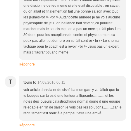
une discipline de jeu meme si elle etait discutable . on savait
ou on allait et finalement on fait une bonne saison avec tout
les jeunes<br /> <br /> Autant cette anneee je ne vois aucune
phylosophie de jeu . on ballance tout devant, ca pourrait
marcher mais le soucis c qu on a pas un mec qui fait plus 1 m
80 donc pour les receptions de centre et physiquement ca
peux pas aller , et derriere on se fait contrer <br /> Le shema
tactique pour le coach est a revoir <br /> Jsuis pas un expert
mais c flagrant quand meme
Répondre
T
tours fc
14/08/2016 06:11
voir article dans la nr de cissé ba mon gars y va falloir que tu
te bouges car tu es d une lenteur affligeante..............et les
notes des joueurs catastrophique normal digne d une equipe
relegable en fin de saison je vois pas les solutions...........car le
recrutement est bouclé a part peut etre une arrivé
Répondre