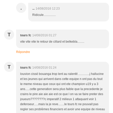
.
...
14/08/2016 12:23
Ridicule................
T
tours fc
14/08/2016 01:27
vite vite vite le retour de cillard et belkebla.........
Répondre
T
tours fc
14/08/2016 01:24
louvion cissé bouanga trop lent au ralentit ...............j hallucine
et les jeunes qui arrivent dans cette equipe n ont pas du tout
le meme niveau que ceux qui ont ete champion u19 y a 3
ans......cette generation sera plus faible que la precedente je
crains le pire aie aie aie est ce que l on va se faire preter des
joueurs????????c imperatif 2 milieux 1 attaquant voir 1
defenseur......mais la je reve........le tours fc ne pouvait pas
regler ses problèmes financiers et avoir une equipe de niveau