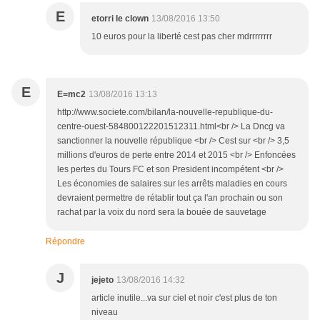
E
etorri le clown
13/08/2016 13:50
10 euros pour la liberté cest pas cher mdrrrrrrrr
E
E=mc2
13/08/2016 13:13
http://www.societe.com/bilan/la-nouvelle-republique-du-
centre-ouest-584800122201512311.html<br /> La Dncg va
sanctionner la nouvelle république <br /> Cest sur <br /> 3,5
millions d'euros de perte entre 2014 et 2015 <br /> Enfoncées
les pertes du Tours FC et son President incompétent <br />
Les économies de salaires sur les arrêts maladies en cours
devraient permettre de rétablir tout ça l'an prochain ou son
rachat par la voix du nord sera la bouée de sauvetage
Répondre
J
jejeto
13/08/2016 14:32
article inutile...va sur ciel et noir c'est plus de ton
niveau