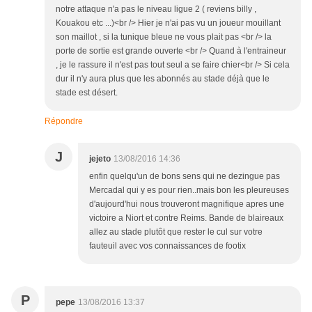
notre attaque n'a pas le niveau ligue 2 ( reviens billy ,
Kouakou etc ...)<br /> Hier je n'ai pas vu un joueur mouillant
son maillot , si la tunique bleue ne vous plait pas <br /> la
porte de sortie est grande ouverte <br /> Quand à l'entraineur
, je le rassure il n'est pas tout seul a se faire chier<br /> Si cela
dur il n'y aura plus que les abonnés au stade déjà que le
stade est désert.
Répondre
J
jejeto
13/08/2016 14:36
enfin quelqu'un de bons sens qui ne dezingue pas
Mercadal qui y es pour rien..mais bon les pleureuses
d'aujourd'hui nous trouveront magnifique apres une
victoire a Niort et contre Reims. Bande de blaireaux
allez au stade plutôt que rester le cul sur votre
fauteuil avec vos connaissances de footix
P
pepe
13/08/2016 13:37