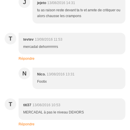
J
jejeto
13/08/2016 14:31
tu as raison reste devant ta tv et arrete de critiquer ou
alors chausse les crampons
T
tevtev
13/08/2016 11:53
mercadal dehorrrrrrrrs
Répondre
N
Nico.
13/08/2016 13:31
Footix
T
titi37
13/08/2016 10:53
MERCADAL à pas le niveau DEHORS
Répondre