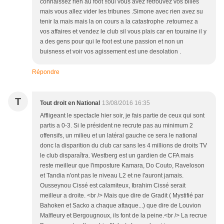
connaissez rien au foot !!oui vous avez retrouvez vos billes
mais vous allez vider les tribunes .Simone avec rien avez su
tenir la mais mais la on cours a la catastrophe .retournez a
vos affaires et vendez le club sil vous plais car en touraine il y
a des gens pour qui le foot est une passion et non un
buisness et voir vos agissement est une desolation .
Répondre
T
Tout droit en National
13/08/2016 16:35
Affligeant le spectacle hier soir, je fais partie de ceux qui sont
partis a 0-3. Si le président ne recrute pas au minimum 2
offensifs, un milieu et un latéral gauche ce sera le national
donc la disparition du club car sans les 4 millions de droits TV
le club disparaîtra. Westberg est un gardien de CFA mais
reste meilleur que l'imposture Kamara, Do Couto, Raveloson
et Tandia n'ont pas le niveau L2 et ne l'auront jamais.
Ousseynou Cissé est calamiteux, Ibrahim Cissé serait
meilleur a droite. <br /> Mais que dire de Gradit ( Mystifié par
Bahoken et Sacko a chaque attaque...) que dire de Louvion
Malfleury et Bergougnoux, ils font de la peine.<br /> La recrue