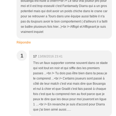
Bouanga est nulle a chier!!!<br /> Le seul vrai joueur pro pour
moi et il est trop esseulé c'est Fantamady Diarra qui a un gros
potentiel mais qui doit avoir un poids chiche dans le crane car
pour se retrouver a Tours dans une équipe aussi faible il n'a
pas du toujours avoir le bon comportement ( d'ailleurs il a failli
se battre plusieurs fois hier...)<br /> Affligé et Affligeant je suis
vraiment inquiet
Répondre
1
17
13/08/2016 23:41
T'es un faux supporter comme souvent dans ce stade
qui voit tout en noir et qui siffle des les premiers
passes ...<br /> Tu dois pas être bien dans ta peau je
te comprend ...<br /> Certains joueurs sont passé à
côté de leur match c'est vrai mais dire que Bouanga
et nul à chier et que Gradit c'est fais passé à chaque
fois c'est que tu comprend rien au foot parce que je
peux te dire que les deux pour moi joueront en ligue
1 ....<br /> En revanche je suis d'accord pour Diarra
que j'ai bien aimé aussi......