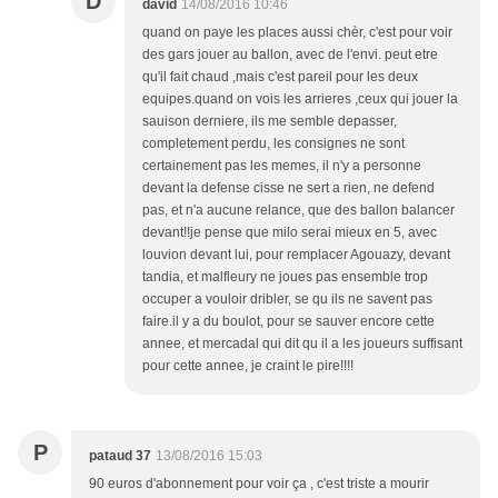
D
david
14/08/2016 10:46
quand on paye les places aussi chèr, c'est pour voir
des gars jouer au ballon, avec de l'envi. peut etre
qu'il fait chaud ,mais c'est pareil pour les deux
equipes.quand on vois les arrieres ,ceux qui jouer la
sauison derniere, ils me semble depasser,
completement perdu, les consignes ne sont
certainement pas les memes, il n'y a personne
devant la defense cisse ne sert a rien, ne defend
pas, et n'a aucune relance, que des ballon balancer
devant!!je pense que milo serai mieux en 5, avec
louvion devant lui, pour remplacer Agouazy, devant
tandia, et malfleury ne joues pas ensemble trop
occuper a vouloir dribler, se qu ils ne savent pas
faire.il y a du boulot, pour se sauver encore cette
annee, et mercadal qui dit qu il a les joueurs suffisant
pour cette annee, je craint le pire!!!!
P
pataud 37
13/08/2016 15:03
90 euros d'abonnement pour voir ça , c'est triste a mourir