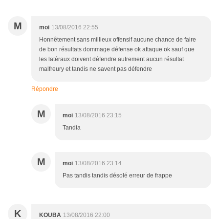
M
moi
13/08/2016 22:55
Honnêtement sans millieux offensif aucune chance de faire
de bon résultats dommage défense ok attaque ok sauf que
les latéraux doivent défendre autrement aucun résultat
malfreury et tandis ne savent pas défendre
Répondre
M
moi
13/08/2016 23:15
Tandia
M
moi
13/08/2016 23:14
Pas tandis tandis désolé erreur de frappe
K
KOUBA
13/08/2016 22:00