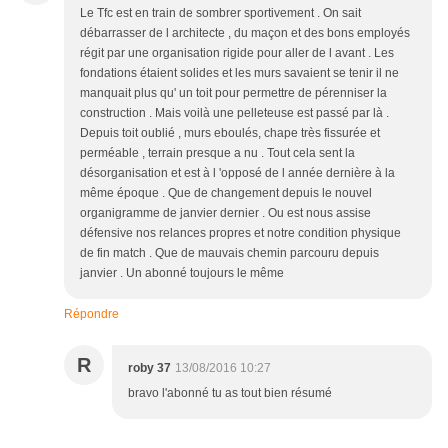
Le Tfc est en train de sombrer sportivement . On sait
débarrasser de l architecte , du maçon et des bons employés
régit par une organisation rigide pour aller de l avant . Les
fondations étaient solides et les murs savaient se tenir il ne
manquait plus qu' un toit pour permettre de pérenniser la
construction . Mais voilà une pelleteuse est passé par là .
Depuis toit oublié , murs eboulés, chape très fissurée et
perméable , terrain presque a nu . Tout cela sent la
désorganisation et est à l 'opposé de l année dernière à la
même époque . Que de changement depuis le nouvel
organigramme de janvier dernier . Ou est nous assise
défensive nos relances propres et notre condition physique
de fin match . Que de mauvais chemin parcouru depuis
janvier . Un abonné toujours le même
Répondre
R
roby 37
13/08/2016 10:27
bravo l'abonné tu as tout bien résumé