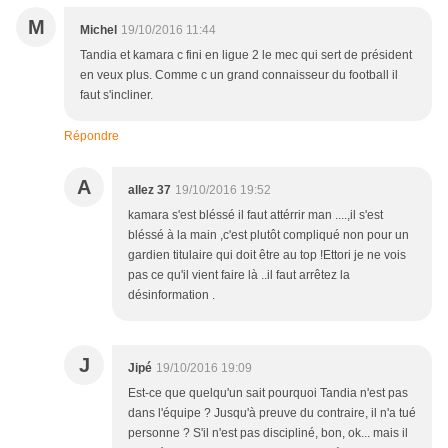
M
Michel
19/10/2016 11:44
Tandia et kamara c fini en ligue 2 le mec qui sert de président
en veux plus. Comme c un grand connaisseur du football il
faut s'incliner.
Répondre
A
allez 37
19/10/2016 19:52
kamara s'est bléssé il faut attérrir man ....,il s'est
bléssé à la main ,c'est plutôt compliqué non pour un
gardien titulaire qui doit être au top !Ettori je ne vois
pas ce qu'il vient faire là ..il faut arrêtez la
désinformation .
J
Jipé
19/10/2016 19:09
Est-ce que quelqu'un sait pourquoi Tandia n'est pas
dans l'équipe ? Jusqu'à preuve du contraire, il n'a tué
personne ? S'il n'est pas discipliné, bon, ok... mais il