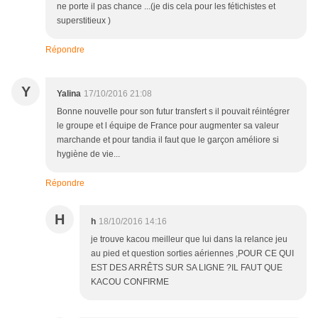
ne porte il pas chance ...(je dis cela pour les fétichistes et
superstitieux )
Répondre
Y
Yalina
17/10/2016 21:08
Bonne nouvelle pour son futur transfert s il pouvait réintégrer
le groupe et l équipe de France pour augmenter sa valeur
marchande et pour tandia il faut que le garçon améliore si
hygiène de vie...
Répondre
H
h
18/10/2016 14:16
je trouve kacou meilleur que lui dans la relance jeu
au pied et question sorties aériennes ,POUR CE QUI
EST DES ARRÊTS SUR SA LIGNE ?IL FAUT QUE
KACOU CONFIRME