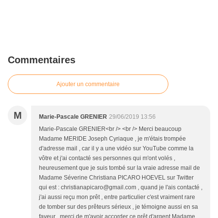
Commentaires
Ajouter un commentaire
M
Marie-Pascale GRENIER
29/06/2019 13:56
Marie-Pascale GRENIER<br /> <br /> Merci beaucoup
Madame MERIDE Joseph Cyriaque , je m'étais trompée
d'adresse mail , car il y a une vidéo sur YouTube comme la
vôtre et j'ai contacté ses personnes qui m'ont volés ,
heureusement que je suis tombé sur la vraie adresse mail de
Madame Séverine Christiana PICARO HOEVEL sur Twitter
qui est : christianapicaro@gmail.com , quand je l'ais contacté ,
j'ai aussi reçu mon prêt , entre particulier c'est vraiment rare
de tomber sur des prêteurs sérieux , je témoigne aussi en sa
faveur , merci de m'avoir accorder ce prêt d'argent Madame