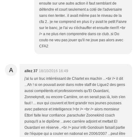
ensuite sur une autre action il faut semblant de
défendre et court seulement a coté de l'adversaire
sans rien tenter.. il avait même pas le niveau de la
cfa 2.. je ne comprend en plus il y avait le petit Faivre
sur le banc, je l'ai vu s'échauffer et ensuite rien!!! <br
/> a ne plus rien comprendre dans ce club..si Do
couto ne veu pas jouer qu'il ne joue pas alors avec
CFA2
A
allez 37
18/10/2016 16:49
j'ai lu un truc intérréssant de Charlet ex machin ...<br /> il dit
...Ah ! si on pouvait avoir dans notre staff de Ligue2 des gens
aussi compétents et professionnels qu'El Ouardani,
Zonnekyndt, ou encore Carrière, on en serait pas là, loin s'en
faut ! ... eux qui couvent et font grandir nos jeunes pousses
avec patience et intelligence !<br /> <br /> alors monsieur
Ettori faite leur confiance ,parachuter Zoonekind coach
puisqu'il a le diplôme ...avec carrière adjoint et mettait El
Ouardani en réserve ..<br /> pour info Gondouin faisait partie
de l'équipe qui a couler en national en 2006/2007 ...peut être