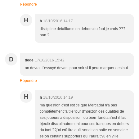
Répondre
H
h
18/10/2016 14:17
discipline défaillante en dehors du foot je crois ???
non ?
D
dede
17/10/2016 15:42
on devrait l'essayé devant pour voir si il peut marquer des but
Répondre
H
h
18/10/2016 14:19
ma question c'est est ce que Mercadal n'a pas
complètement fait le tour d'horizon des qualités de
ses joueurs à disposition ,ou bien Tandia s'est il fait
éjecté disciplinairement pour ses frasques en dehors
du foot ??j'ai crû lire qu'il sortait en boite en semaine
selon certains supporters qui l'aurait vu en ville ..