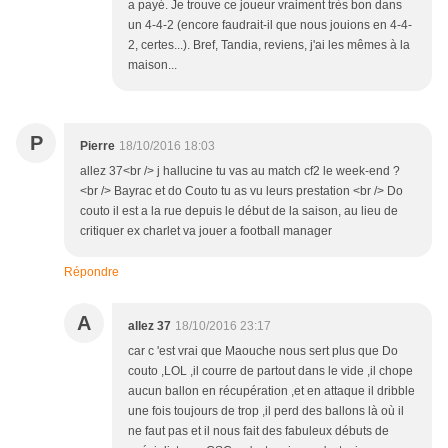
a payé. Je trouve ce joueur vraiment très bon dans
un 4-4-2 (encore faudrait-il que nous jouions en 4-4-
2, certes...). Bref, Tandia, reviens, j'ai les mêmes à la
maison...
P
Pierre
18/10/2016 18:03
allez 37<br /> j hallucine tu vas au match cf2 le week-end ?
<br /> Bayrac et do Couto tu as vu leurs prestation <br /> Do
couto il est a la rue depuis le début de la saison, au lieu de
critiquer ex charlet va jouer a football manager
Répondre
A
allez 37
18/10/2016 23:17
car c 'est vrai que Maouche nous sert plus que Do
couto ,LOL ,il courre de partout dans le vide ,il chope
aucun ballon en récupération ,et en attaque il dribble
une fois toujours de trop ,il perd des ballons là où il
ne faut pas et il nous fait des fabuleux débuts de