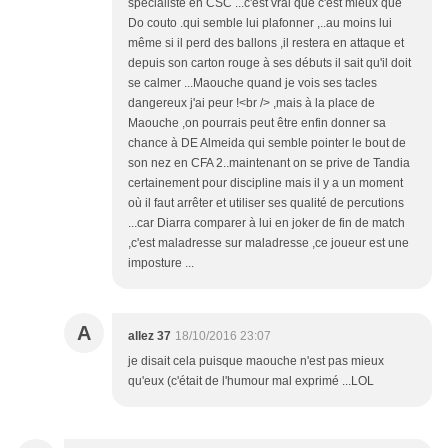
spécialiste en CSC ...c'est vrai que c'est mieux que
Do couto .qui semble lui plafonner ,..au moins lui
même si il perd des ballons ,il restera en attaque et
depuis son carton rouge à ses débuts il sait qu'il doit
se calmer ...Maouche quand je vois ses tacles
dangereux j'ai peur !<br /> ,mais à la place de
Maouche ,on pourrais peut être enfin donner sa
chance à DE Almeida qui semble pointer le bout de
son nez en CFA 2..maintenant on se prive de Tandia
certainement pour discipline mais il y a un moment
où il faut arrêter et utiliser ses qualité de percutions
...car Diarra comparer à lui en joker de fin de match
,c'est maladresse sur maladresse ,ce joueur est une
imposture ...
A
allez 37
18/10/2016 23:07
je disait cela puisque maouche n'est pas mieux
qu'eux (c'était de l'humour mal exprimé ...LOL