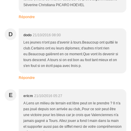
Séverine Christiana PICARO HOEVEL
Répondre
D
dodo
21/10/2016 08:00
Les jeunes n'ont pas d'avenir à tours.Beaucoup ont quitté le
club.Certains ont eu leurs diplomes; d'autres n'ont rien
eu.Beaucoup galèrent en ce moment.Que vont ils devenir si
tours descend. A tours si on est bon au foot tant mieux et on
s'en fout si on écrit papa avec trois p.
Répondre
E
ericm
21/10/2016 05:27
A Lens un milieu de terrain est libre peut on le prendre ? Il n'a
pas joué depuis son arrivée au club,.Pour ce soir peut être
une victoire pour les bleus car je crois que Valenciennes n'a
jamais gagné a Tours. Allez jouer a fond t main dans la main
et supporter aussi pas de sifflet merci de votre compréhension