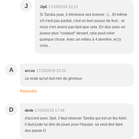
J
Jipé
17/10/2016 22:21
Si Tandia joue, il éliminera ses toxines :-)... Et même
s'il n'est pas parfait, c'est un bon joueur de foot... et
nous n'en avons pas tant que cela. En duo avec un
joueur plus "costaud" devant, cela peut créer
quelque chose. Avec un milieu à 4 derrière, et j'y
crois...
A
arcus
17/10/2016 20:20
ca reste qu'un but rien de glorieux
Répondre
D
dede
17/10/2016 17:48
d'accord avec Jipé, il faut relancer Tandia qui est un feu folet.
il faut juste lui dire de jouer pour l'équipe. sa veut dire faire
des passe D