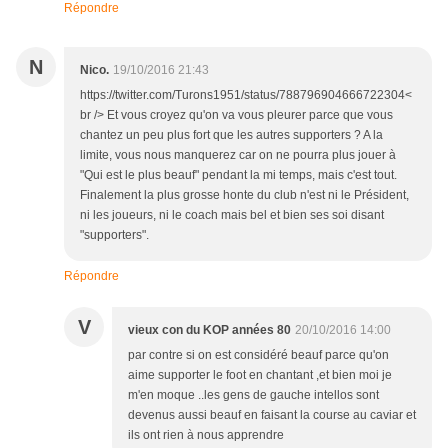
Répondre
N
Nico.
19/10/2016 21:43
https://twitter.com/Turons1951/status/788796904666722304<
br /> Et vous croyez qu'on va vous pleurer parce que vous
chantez un peu plus fort que les autres supporters ? A la
limite, vous nous manquerez car on ne pourra plus jouer à
"Qui est le plus beauf" pendant la mi temps, mais c'est tout.
Finalement la plus grosse honte du club n'est ni le Président,
ni les joueurs, ni le coach mais bel et bien ses soi disant
"supporters".
Répondre
V
vieux con du KOP années 80
20/10/2016 14:00
par contre si on est considéré beauf parce qu'on
aime supporter le foot en chantant ,et bien moi je
m'en moque ..les gens de gauche intellos sont
devenus aussi beauf en faisant la course au caviar et
ils ont rien à nous apprendre