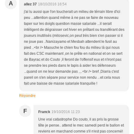
A
allez 37
18/10/2016 16:54
j'ai lu aussi que l'on toucherait un milieu de térrain libre d'ici
peu ...attention quand même à ne pas se faire de nouveau
taper sur les doigts question masse salariale ...il serait
intéligent de dégraisser cet hiver en prêtant ou transférant des
joueurs inutilisés (milosevic,on peut très bien s'en passer si il
ne joue pas ..Nanizayamo et Mesbah attendent le fusil au
pied ..<br /> Maouche le chien fou fou du milieu là qui nous
fait des CSC maintenant ,on le prête en national et on se sert
de Bayrac et do Couto ,il feront de l'offensif eux et n'iront pas
se prendre les pieds dans le tapis à aider les défenseurs
...quand on ne leur demande pas ....<br /> bref ,Diarra c'est
pareil on s'en sépare pour service non rendu ...et cela nous
fait une baisse de masse salariale tranquille !
Répondre
F
Franck
19/10/2016 11:23
Une vrai catastrophe Do couto, il as pris la grosse
tête je pense.. attend le mec samedi perd le ballon et
reviens en marchand comme s'il n'est pas concerné!