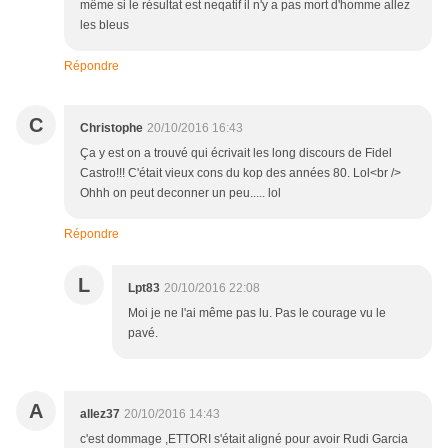
même si le résultat est neqatif il n'y a pas mort d'homme allez
les bleus
Répondre
C
Christophe
20/10/2016 16:43
Ça y est on a trouvé qui écrivait les long discours de Fidel
Castro!!! C'était vieux cons du kop des années 80. Lol<br />
Ohhh on peut deconner un peu..... lol
Répondre
L
Lpt83
20/10/2016 22:08
Moi je ne l'ai même pas lu. Pas le courage vu le
pavé.
A
allez37
20/10/2016 14:43
c'est dommage ,ETTORI s'était aligné pour avoir Rudi Garcia