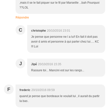
,mais il se le fait piquer sur le fil par Marseille ...bah Pourquoi
??LOL
Répondre
C
christophe
20/10/2016 23:01
Je pense que personne ne l a lu!! En fait il doit pas
avoir d amis et personne à qui parler chez lui..... KC
!!! Lol
J
Jipé
20/10/2016 15:35
Rassure toi... Mancini est sur les rangs...
F
frederic
20/10/2016 09:59
quand je pense que bordeaux le voulait lui , il aurait du partir
la bas .