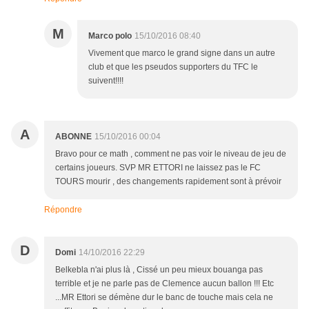
M
Marco polo
15/10/2016 08:40
Vivement que marco le grand signe dans un autre
club et que les pseudos supporters du TFC le
suivent!!!!
A
ABONNE
15/10/2016 00:04
Bravo pour ce math , comment ne pas voir le niveau de jeu de
certains joueurs. SVP MR ETTORI ne laissez pas le FC
TOURS mourir , des changements rapidement sont à prévoir
Répondre
D
Domi
14/10/2016 22:29
Belkebla n'ai plus là , Cissé un peu mieux bouanga pas
terrible et je ne parle pas de Clemence aucun ballon !!! Etc
...MR Ettori se démène dur le banc de touche mais cela ne