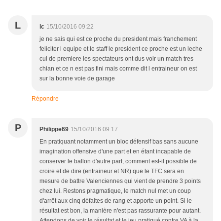
L
lc
15/10/2016 09:22
je ne sais qui est ce proche du president mais franchement
feliciter l equipe et le staff le president ce proche est un leche
cul de premiere les spectateurs ont dus voir un match tres
chian et ce n est pas fini mais comme dit l entraineur on est
sur la bonne voie de garage
Répondre
P
Philippe69
15/10/2016 09:17
En pratiquant notamment un bloc défensif bas sans aucune
imagination offensive d'une part et en étant incapable de
conserver le ballon d'autre part, comment est-il possible de
croire et de dire (entraineur et NR) que le TFC sera en
mesure de battre Valenciennes qui vient de prendre 3 points
chez lui. Restons pragmatique, le match nul met un coup
d'arrêt aux cinq défaites de rang et apporte un point. Si le
résultat est bon, la manière n'est pas rassurante pour autant.
Attendons de voir le résultat et le jeu pratiqué contre VA à la