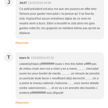
J
Jm37
15/10/2016 04:09
Ce petit président est plus nul que ses joueurs.en effet virer
Simone pour garder mercadal c la preuve qu' il se fout du
club. Aujourd'hui aucun entraîneur digne de ce nom ne
voudra venir a tours. Ettori a bousillé le club alors les gars
gardes votre fric ces guignols ne méritent même pas qu'ont se
déplace.
Répondre
T
tours fc
15/10/2016 02:22
catastrophique pffffffffffffffffff ouais c tres tres faible pfffffff pas
de milieu cissé zero nul a chier y en a marre.............mercadal
ouvre les yeux bordel de merde..............un miracle de prendre
un point,de toute facon c insuffisant déjà decroché...........on a
a peine le niveau national j hallucine.........vous verrez defaite
contre valenciennes........et on va s en prendre des branlés c
evident pffffffffffffffffffff suis dégouté
Répondre