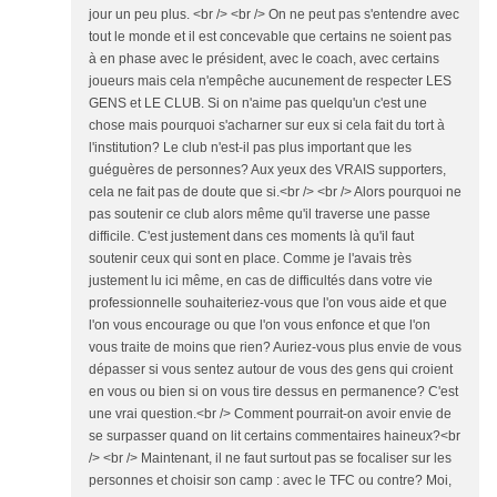
jour un peu plus. <br /> <br /> On ne peut pas s'entendre avec
tout le monde et il est concevable que certains ne soient pas
à en phase avec le président, avec le coach, avec certains
joueurs mais cela n'empêche aucunement de respecter LES
GENS et LE CLUB. Si on n'aime pas quelqu'un c'est une
chose mais pourquoi s'acharner sur eux si cela fait du tort à
l'institution? Le club n'est-il pas plus important que les
guéguères de personnes? Aux yeux des VRAIS supporters,
cela ne fait pas de doute que si.<br /> <br /> Alors pourquoi ne
pas soutenir ce club alors même qu'il traverse une passe
difficile. C'est justement dans ces moments là qu'il faut
soutenir ceux qui sont en place. Comme je l'avais très
justement lu ici même, en cas de difficultés dans votre vie
professionnelle souhaiteriez-vous que l'on vous aide et que
l'on vous encourage ou que l'on vous enfonce et que l'on
vous traite de moins que rien? Auriez-vous plus envie de vous
dépasser si vous sentez autour de vous des gens qui croient
en vous ou bien si on vous tire dessus en permanence? C'est
une vrai question.<br /> Comment pourrait-on avoir envie de
se surpasser quand on lit certains commentaires haineux?<br
/> <br /> Maintenant, il ne faut surtout pas se focaliser sur les
personnes et choisir son camp : avec le TFC ou contre? Moi,