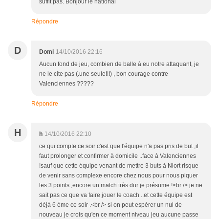
suffit pas. Bonjour le national
Répondre
D
Domi
14/10/2016 22:16
Aucun fond de jeu, combien de balle à eu notre attaquant, je
ne le cite pas (.une seule!!!) , bon courage contre
Valenciennes ?????
Répondre
H
h
14/10/2016 22:10
ce qui compte ce soir c'est que l'équipe n'a pas pris de but ,il
faut prolonger et confirmer à domicile ..face à Valenciennes
!sauf que cette équipe venant de mettre 3 buts à Niort risque
de venir sans complexe encore chez nous pour nous piquer
les 3 points ,encore un match très dur je présume !<br /> je ne
sait pas ce que va faire jouer le coach ..et cette équipe est
déjà 6 éme ce soir .<br /> si on peut espérer un nul de
nouveau je crois qu'en ce moment niveau jeu aucune passe