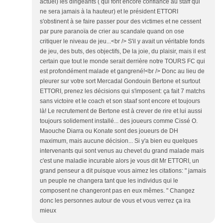
actuel) les dirigeants ( qui font encore confiance au staff qui
ne sera jamais à la hauteur) et le président ETTORI
s'obstinent à se faire passer pour des victimes et ne cessent
par pure paranoïa de crier au scandale quand on ose
critiquer le niveau de jeu...<br /> S'il y avait un véritable fonds
de jeu, des buts, des objectifs, De la joie, du plaisir, mais il est
certain que tout le monde serait derrière notre TOURS FC qui
est profondément malade et gangrené!<br /> Donc au lieu de
pleurer sur votre sort Mercadal Gondouin Bertone et surtout
ETTORI, prenez les décisions qui s'imposent: ça fait 7 matchs
sans victoire et le coach et son staaf sont encore et toujours
là! Le recrutement de Bertone est à crever de rire et lui aussi
toujours solidement installé... des joueurs comme Cissé O.
Maouche Diarra ou Konate sont des joueurs de DH
maximum, mais aucune décision... Si y'a bien eu quelques
intervenants qui sont venus au chevet du grand malade mais
c'est une maladie incurable alors je vous dit Mr ETTORI, un
grand penseur a dit puisque vous aimez les citations: " jamais
un peuple ne changera tant que les individus qui le
composent ne changeront pas en eux mêmes. " Changez
donc les personnes autour de vous et vous verrez ça ira
mieux