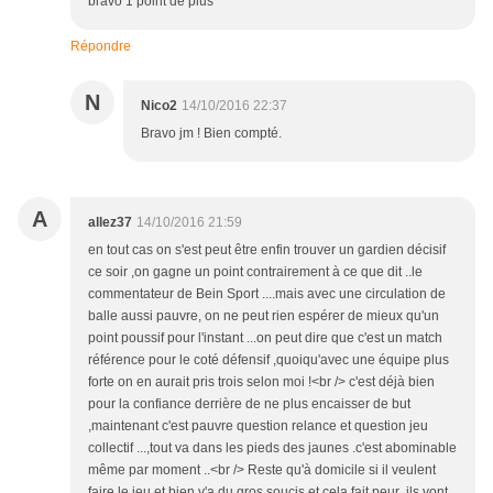
bravo 1 point de plus
Répondre
N
Nico2
14/10/2016 22:37
Bravo jm ! Bien compté.
A
allez37
14/10/2016 21:59
en tout cas on s'est peut être enfin trouver un gardien décisif
ce soir ,on gagne un point contrairement à ce que dit ..le
commentateur de Bein Sport ....mais avec une circulation de
balle aussi pauvre, on ne peut rien espérer de mieux qu'un
point poussif pour l'instant ...on peut dire que c'est un match
référence pour le coté défensif ,quoiqu'avec une équipe plus
forte on en aurait pris trois selon moi !<br /> c'est déjà bien
pour la confiance derrière de ne plus encaisser de but
,maintenant c'est pauvre question relance et question jeu
collectif ...,tout va dans les pieds des jaunes .c'est abominable
même par moment ..<br /> Reste qu'à domicile si il veulent
faire le jeu et bien y'a du gros soucis et cela fait peur ,ils vont