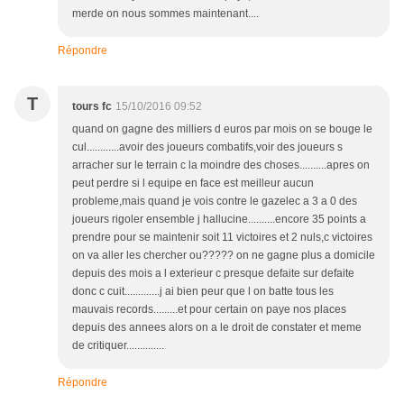
merde on nous sommes maintenant....
Répondre
T
tours fc
15/10/2016 09:52
quand on gagne des milliers d euros par mois on se bouge le
cul............avoir des joueurs combatifs,voir des joueurs s
arracher sur le terrain c la moindre des choses..........apres on
peut perdre si l equipe en face est meilleur aucun
probleme,mais quand je vois contre le gazelec a 3 a 0 des
joueurs rigoler ensemble j hallucine..........encore 35 points a
prendre pour se maintenir soit 11 victoires et 2 nuls,c victoires
on va aller les chercher ou????? on ne gagne plus a domicile
depuis des mois a l exterieur c presque defaite sur defaite
donc c cuit.............j ai bien peur que l on batte tous les
mauvais records.........et pour certain on paye nos places
depuis des annees alors on a le droit de constater et meme
de critiquer..............
Répondre