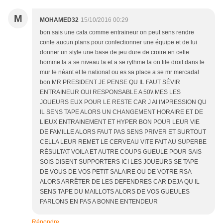
M
MOHAMED32
15/10/2016 00:29
bon sais une cata comme entraineur on peut sens rendre
conte aucun plans pour confectionner une équipe et de lui
donner un style une base de jeu dure de croire en cette
homme la a se niveau la et a se rythme la on file droit dans le
mur le néant et le national ou es sa place a se mr mercadal
bon MR PRESIDENT JE PENSE QU IL FAUT SÉVIR
ENTRAINEUR OUI RESPONSABLE A 50\\ MES LES
JOUEURS EUX POUR LE RESTE CAR J AI IMPRESSION QU
IL SENS TAPE ALORS UN CHANGEMENT HORAIRE ET DE
LIEUX ENTRAINEMENT ET HYPER BON POUR LEUR VIE
DE FAMILLE ALORS FAUT PAS SENS PRIVER ET SURTOUT
CELLA LEUR REMET LE CERVEAU VITE FAIT AU SUPERBE
RÉSULTAT VOILA ET AUTRE COUPS GUEULE POUR SAIS
SOIS DISENT SUPPORTERS ICI LES JOUEURS SE TAPE
DE VOUS DE VOS PETIT SALAIRE OU DE VOTRE RSA
ALORS ARRÊTER DE LES DEFENDRES CAR DEJA QU IL
SENS TAPE DU MAILLOTS ALORS DE VOS GUEULES
PARLONS EN PAS A BONNE ENTENDEUR
Répondre