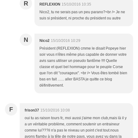
R
REFLEXION
15/10/2016 10:35
Nico2, tu ne serais pas un peu parano?<br /> Je ne
suis si président, ni proche du président ou autre
N
Nico2
15/10/2016 10:29
Président (REFLEXION) cmme le disait Popeye hier
soir vous n'êtes même plus capable de donner votre
avis sans utiliser un pseudo fantôme !!!! Quelle
classe et quel bel hommage pour le peuple Corse
que l'on dit "courageux". <br /> Vous êtes tombé bien
bas en fait ....... aller BASTA je quitte ce blog
définitivement.
F
frison37
15/10/2016 10:08
oui tu as raison tours fc, moi aussi j'aime mon club,mais là il y
a un véritable problème, comment soutenir un entraineur
comme lui???il n'a pas le niveau un point c'est tout.nous
avons flamby à la tête de notre pays, vous avez vu dans la