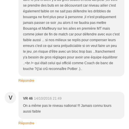
se prendre des buts en se découvrant car niveau ailier c'est
également faible on ne sait pas défendre les dribbles de
bouanga ne font plus peur à personne ,il n'est pratiquement
jamais passer ce soir ,ou alors il ne faudra pas mettre
Bouanga et Malfleury sur les ailes en première MT mais
comme joker de fin de match car pour défendre avec eux c'est
faible aussi ... si nos milieux se replis pour compenser leurs
erreurs c'est ce qui sera préjudiciable si on veut faire un peu
le jeu ,on risque d'être avec un bloc trop bas ...franchement
y'a besoin de gros réglages pour avoir une équipe équilibrer
..<br /> qui était celui qui officié comme Coach de banc de
touche ?(j'ai crû reconnaître Pottier .)..
Répondre
V
VR 46
14/10/2016 21:49
On a même pas le niveau national !!! Jamais connu tours
aussi faible
Répondre