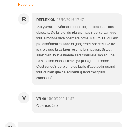
Répondre
R
REFLEXION
15/10/2016 17:47
"S'il y avait un véritable fonds de jeu, des buts, des
objectifs, De la joie, du plaisir, mais il est certain que
tout le monde serait derrière notre TOURS FC qui est
profondément malade et gangrené!"<br /> <br /> =>
je crois que tu as bien résumé la situation. Si tout
allait bien, tout le monde serait derrière son équipe.
La situation étant difficile, y'a plus grand monde...
C'est sûr qu'il est bien plus facile d'applaudir quand
tout va bien que de soutenir quand c'est plus
compliqué.
V
VR 46
15/10/2016 14:57
C est pas faux