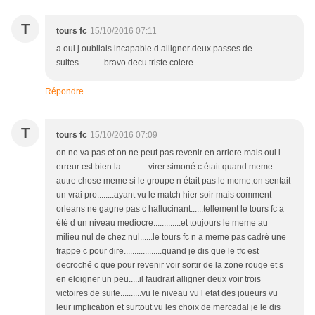
T
tours fc
15/10/2016 07:11
a oui j oubliais incapable d alligner deux passes de
suites............bravo decu triste colere
Répondre
T
tours fc
15/10/2016 07:09
on ne va pas et on ne peut pas revenir en arriere mais oui l
erreur est bien la.............virer simoné c était quand meme
autre chose meme si le groupe n était pas le meme,on sentait
un vrai pro........ayant vu le match hier soir mais comment
orleans ne gagne pas c hallucinant......tellement le tours fc a
été d un niveau mediocre.............et toujours le meme au
milieu nul de chez nul......le tours fc n a meme pas cadré une
frappe c pour dire..................quand je dis que le tfc est
decroché c que pour revenir voir sortir de la zone rouge et s
en eloigner un peu.....il faudrait alligner deux voir trois
victoires de suite..........vu le niveau vu l etat des joueurs vu
leur implication et surtout vu les choix de mercadal je le dis