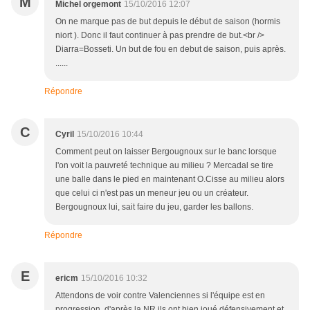
M
Michel orgemont
15/10/2016 12:07
On ne marque pas de but depuis le début de saison (hormis
niort ). Donc il faut continuer à pas prendre de but.<br />
Diarra=Bosseti. Un but de fou en debut de saison, puis après.
......
Répondre
C
Cyril
15/10/2016 10:44
Comment peut on laisser Bergougnoux sur le banc lorsque
l'on voit la pauvreté technique au milieu ? Mercadal se tire
une balle dans le pied en maintenant O.Cisse au milieu alors
que celui ci n'est pas un meneur jeu ou un créateur.
Bergougnoux lui, sait faire du jeu, garder les ballons.
Répondre
E
ericm
15/10/2016 10:32
Attendons de voir contre Valenciennes si l'équipe est en
progression, d'après la NR ils ont bien joué défensivement et