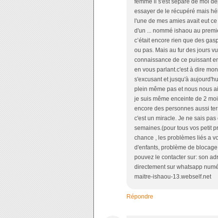
femme il s'est séparé de moi dep
essayer de le récupéré mais héla
l'une de mes amies avait eut ce 
d'un ... nommé ishaou au premie
c’était encore rien que des gas
ou pas. Mais au fur des jours vu 
connaissance de ce puissant en
en vous parlant.c'est à dire mo
s'excusant et jusqu'à aujourd'hu
plein même pas et nous nous ai
je suis même enceinte de 2 mois
encore des personnes aussi terr
c'est un miracle. Je ne sais pas 
semaines.(pour tous vos petit 
chance , les problèmes liés a 
d'enfants, problème de blocage, 
pouvez le contacter sur: son a
directement sur whatsapp numér
maitre-ishaou-13.webself.net
Répondre