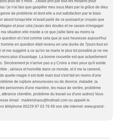
uis plus de 5 mois . J'avais pris par tout les moyens pour
s ! je n'ai fais que gaspiller mes sous.Mais par la grâce de dieu
genre de problème et dont elle a eut satisfaction par le biais
r abord lorsqu'elle m'avait parlé de ce puissant je croyais que
pillages et pour cela j'avais des doutes et ne savais m'engager
ma situation elle insiste a ce que j'aille faire au moins la
 question et c'est comme cela que je suis heureuse aujourd'hui
n homme en question était revenu en une durée de 7jours tout en
i et me suggéré a ce qu'on se marie le plus tot possible.je ne me
mons plus d'avantage. La bonne nouvelle est que actuellement
. Sincèrement je n'arrive pas a y Croire a mes yeux qu'il existe
ible , sérieux et honnête dans ce monde, et il me la ramené,
de quelle magie il est doté mais tout s'est fait en moins d'une
problème de rupture amoureuses ou de divorce ,maladie ,la
votre personnes d'une manière, les maux de ventre, problème
attirance clientèle, problème du travail ou d'une autres) Vous
dresse émail : maitreishaou@hotmail.com ou appelé le
o téléphone 00229 97 03 76 69 son site internet: www.grand-