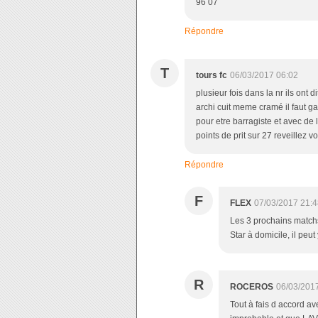
96 07
Répondre
T
tours fc
06/03/2017 06:02
plusieur fois dans la nr ils ont d
archi cuit meme cramé il faut g
pour etre barragiste et avec de
points de prit sur 27 reveillez v
Répondre
F
FLEX
07/03/2017 21:4
Les 3 prochains match
Star à domicile, il peut
R
ROCEROS
06/03/201
Tout à fais d accord a