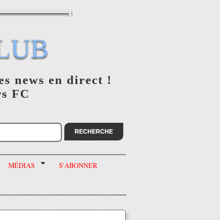
LUB
es news en direct !
rs FC
MÉDIAS
S'ABONNER