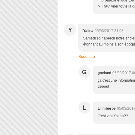
improbable et que LAVA
/> Il faut virer toute la
Y
Yalina
05/03/2017 21:03
Samedi soir aperçu notre ancie
étonnant au moins à son époque
Répondre
G
goeland
06/03/2017 0
ça c'est une informatio
debout
L
L' imberbe
05/03/2017
C'est vrai Yalina??