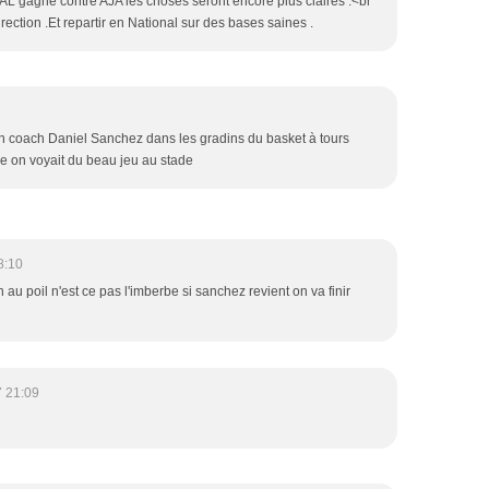
L gagne contre AJA les choses seront encore plus claires .<br
 direction .Et repartir en National sur des bases saines .
n coach Daniel Sanchez dans les gradins du basket à tours
 on voyait du beau jeu au stade
8:10
n au poil n'est ce pas l'imberbe si sanchez revient on va finir
 21:09