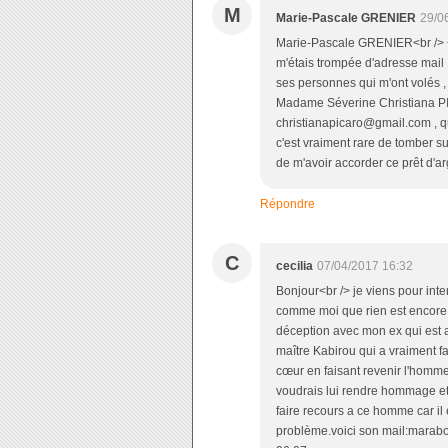
M
Marie-Pascale GRENIER
29/0
Marie-Pascale GRENIER<br /> 
m'étais trompée d'adresse mail ,
ses personnes qui m'ont volés ,
Madame Séverine Christiana PI
christianapicaro@gmail.com , quan
c'est vraiment rare de tomber su
de m'avoir accorder ce prêt 
Répondre
C
cecilia
07/04/2017 16:32
Bonjour<br /> je viens pour int
comme moi que rien est encore 
déception avec mon ex qui est a
maître Kabirou qui a vraiment fa
cœur en faisant revenir l'homme
voudrais lui rendre hommage et
faire recours a ce homme car il
problème.voici son mail:marabo