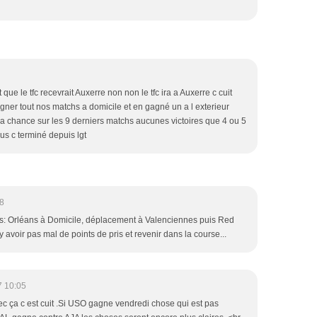
it que le tfc recevrait Auxerre non non le tfc ira a Auxerre c cuit
agner tout nos matchs a domicile et en gagné un a l exterieur
 la chance sur les 9 derniers matchs aucunes victoires que 4 ou 5
ous c terminé depuis lgt
8
s: Orléans à Domicile, déplacement à Valenciennes puis Red
 y avoir pas mal de points de pris et revenir dans la course...
7 10:05
vec ça c est cuit .Si USO gagne vendredi chose qui est pas