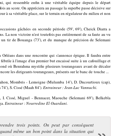
i, qui ressemble enfin à une véritable équipe depuis le départ
ois au score. On appréciera au passage la superbe passe décisive sur
r à sa véritable place, sur le terrain en régulateur du milieu et non
ccasions gâchées en seconde période (59', 69'), Cheick Diarra a
ns. La non victoire n'est toutefois pas entièrement de sa faute au vu
ur un tir de Bouanga (73'), et du manque de précision de Selemani
 Orléans dans une rencontre qui s'annonce épique. Il faudra entre
 fébrile à l'image d'un premier but encaissé suite à un cafouillage et
cond où Benrahma mystifie plusieurs tourangeaux avant de décaler
core les dirigeants tourangeaux, présents sur le banc de touche ...
ahon, Mombris - Lemoigne (Mulumba 14′), D. Ducourtioux (cap),
4′), S. Cissé (Maah 84′).
Entraineur : Jean-Luc Vannuchi.
), I. Cissé, Miguel - Bennacer, Maouche (Selemani 69′), Belkebla
ga.
Entraineur : Nourredine El Ouardani.
prendre trois points. On peut par conséquent
t quand même un bon point dans la situation qui