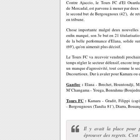
Contre Ajaccio, le Tours FC d'El Ouardan
de Mercadal, est parvenu à mener par deux f
le second but de Bergougnoux (42'), de retou
en tribune.
Chose importante malgré deux nouvelles o
enfin marqué, son 3e but en 21 titularisatio
de la belle performance d'Elana, solide s
(69'), qu'on aimerait plus décisif.
Le Tours FC va recevoir vendredi prochain
temps régler le secteur défensif, encore trop
un manque d'agressivité, tout comme le se
Ducourtioux. Dur à avaler pour Kamara ou en
Gazélec
:
Elana - Brechet, Hountondji, M
M’Changama - Youga, Benrahma (Boujedra 7
Tours FC
:
Kamara - Gradit, Filippi (cap
- Bergougnoux (Tandia 81′), Diarra, Bouan
Il y avait la place pour 
éprouver des regrets. C'es