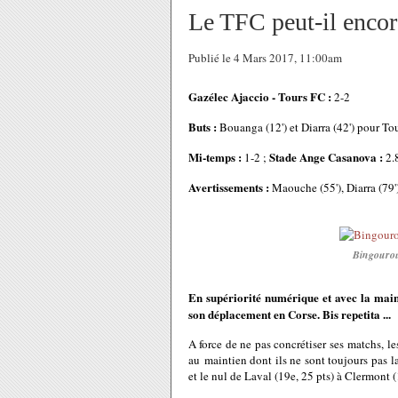
Le TFC peut-il encore
Publié le 4 Mars 2017, 11:00am
Gazélec Ajaccio - Tours FC :
2-2
Buts :
Bouanga (12') et Diarra (42') pour Tou
Mi-temps :
Stade Ange Casanova :
1-2 ;
2.
Avertissements :
Maouche (55'), Diarra (79') 
Bingourou
En supériorité numérique et avec la main
son déplacement en Corse. Bis repetita ...
A force de ne pas concrétiser ses matchs, le
au maintien dont ils ne sont toujours pas la
et le nul de Laval (19e, 25 pts) à Clermont (