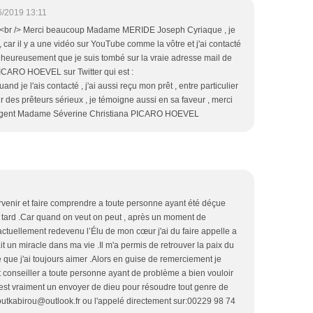
6/2019 13:11
<br /> Merci beaucoup Madame MERIDE Joseph Cyriaque , je
 car il y a une vidéo sur YouTube comme la vôtre et j'ai contacté
 heureusement que je suis tombé sur la vraie adresse mail de
CARO HOEVEL sur Twitter qui est :
d je l'ais contacté , j'ai aussi reçu mon prêt , entre particulier
r des prêteurs sérieux , je témoigne aussi en sa faveur , merci
d'argent Madame Séverine Christiana PICARO HOEVEL
ervenir et faire comprendre a toute personne ayant été déçue
tard .Car quand on veut on peut , après un moment de
ctuellement redevenu l’Élu de mon cœur j'ai du faire appelle a
it un miracle dans ma vie .Il m'a permis de retrouver la paix du
 que j'ai toujours aimer .Alors en guise de remerciement je
 conseiller a toute personne ayant de problème a bien vouloir
 est vraiment un envoyer de dieu pour résoudre tout genre de
utkabirou@outlook.fr ou l'appelé directement sur:00229 98 74