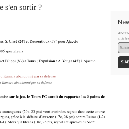
 s'en sortir ?
New
Abonne
article
rs, S. Cissé (24') et Ducourtioux (57') pour Ajaccio
Email
885 spectateurs
Expulsion :
et Filippi (83') à Tours ;
A. Youga (45') à Ajaccio
 Kamara abandonné par sa défense
mise sur le jeu, le Tours FC aurait du rapporter les 3 points de
s tourangeaux (20e, 23 pts) vont avoir des regrets dans cette course
rgués, grâce à la défaite d'Auxerre (17e, 28 pts) contre Reims (1-2)
1-1). Alors qu'Orléans (18e, 26 pts) reçoit cet après-midi Niort.