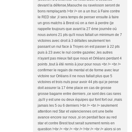
devant la défense,Maouche ou raveloson seront de
bons remplaçants !<br /> on a un truc à Faire contre
le RED star ,il sera temps de penser ensuite à faire
un gros matchs à Brest où on a rien à perdre (je
rappelle toujours que avant la 27 éme journée où
nous avions 21 pts qu'il nous fallait un minimum de 7
victoires avec droit à 3 défaites seulement !en
passant un nul face à Troyes on est passer à 22 pts
puis à 23 avec le nul contre gazelec ,les autres
n'ayant pas mieux fait que nous et Orléans perdant 4
points ,tout à été remis à jour pour nous <br /> <br />
confirmer le regain de mental et de forme avec leur
victoire sur Orléans il ne nous fallait plus que 5
victoires et trois nuls pour avoir 44 pts qui je pense
doit assurer la 17 éme place en cas de grosse
grosse bagarre entre derniers ,ce sont des cas rares
,qu'il y est une ou deux équipes qui font fort oui ,mais
jamais les 5 ou 6 derniers !<br /> <br /> seulement
attention red Star et valenciennes ont une belle
avance encore sur nous ,si on perdait face au red
star et contre Brest tout serait surement remis en
question !<br /> <br /> <br /> !<br /> <br /> alors si on