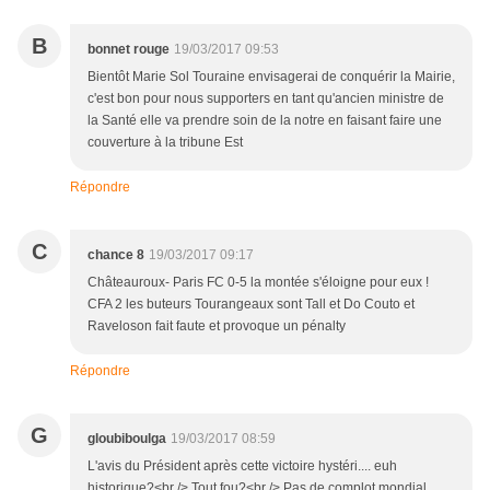
B
bonnet rouge
19/03/2017 09:53
Bientôt Marie Sol Touraine envisagerai de conquérir la Mairie,
c'est bon pour nous supporters en tant qu'ancien ministre de
la Santé elle va prendre soin de la notre en faisant faire une
couverture à la tribune Est
Répondre
C
chance 8
19/03/2017 09:17
Châteauroux- Paris FC 0-5 la montée s'éloigne pour eux !
CFA 2 les buteurs Tourangeaux sont Tall et Do Couto et
Raveloson fait faute et provoque un pénalty
Répondre
G
gloubiboulga
19/03/2017 08:59
L'avis du Président après cette victoire hystéri.... euh
historique?<br /> Tout fou?<br /> Pas de complot mondial