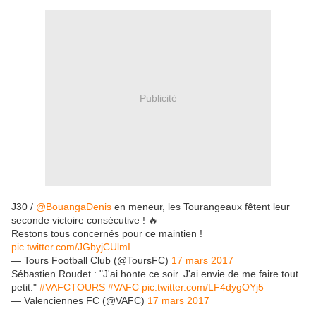
Publicité
J30 /
@BouangaDenis
en meneur, les Tourangeaux fêtent leur
seconde victoire consécutive ! 🔥
Restons tous concernés pour ce maintien !
pic.twitter.com/JGbyjCUlmI
— Tours Football Club (@ToursFC)
17 mars 2017
Sébastien Roudet : "J'ai honte ce soir. J'ai envie de me faire tout
petit."
#VAFCTOURS
#VAFC
pic.twitter.com/LF4dygOYj5
— Valenciennes FC (@VAFC)
17 mars 2017