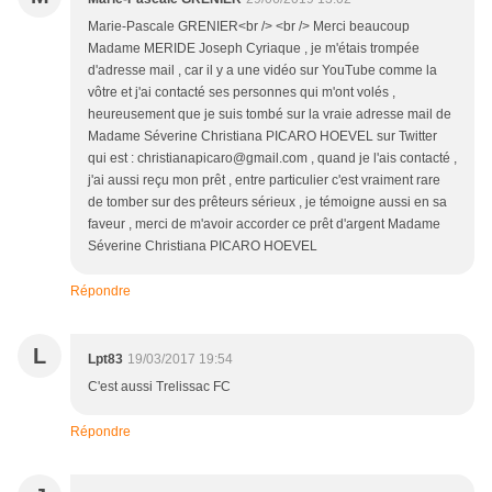
Marie-Pascale GRENIER<br /> <br /> Merci beaucoup
Madame MERIDE Joseph Cyriaque , je m'étais trompée
d'adresse mail , car il y a une vidéo sur YouTube comme la
vôtre et j'ai contacté ses personnes qui m'ont volés ,
heureusement que je suis tombé sur la vraie adresse mail de
Madame Séverine Christiana PICARO HOEVEL sur Twitter
qui est : christianapicaro@gmail.com , quand je l'ais contacté ,
j'ai aussi reçu mon prêt , entre particulier c'est vraiment rare
de tomber sur des prêteurs sérieux , je témoigne aussi en sa
faveur , merci de m'avoir accorder ce prêt d'argent Madame
Séverine Christiana PICARO HOEVEL
Répondre
L
Lpt83
19/03/2017 19:54
C'est aussi Trelissac FC
Répondre