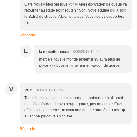
Gars, vous y êtes presque!<br /> Alors ex-Wagon de queue va
retourner au stade pour soutenir Son, Notre équipe qui a sorti
le BLEU de chauffe. A bientôt à tous, Vous fidèles supporters
:-)
Répondre
L
la mouette rieuse
18/03/2017 12:44
merde si tous le monde revient il n'y aura plus de
place à la buvette, tu va finir en wagon de queue
V
VBO
18/03/2017 12:25
Tant mieux mais quel temps perdu ….l entraineur était archi
nul c était évident. bravo bergougnoux, pas rancunier. Quel
gâchis tout de meme: on avait une equipe pour être dans top
10 et bon parcours en coupe.
Répondre