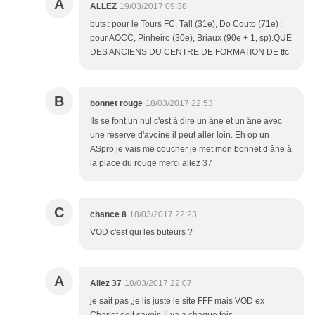
A
ALLEZ
19/03/2017 09:38
buts : pour le Tours FC, Tall (31e), Do Couto (71e) ;
pour AOCC, Pinheiro (30e), Briaux (90e + 1, sp).QUE
DES ANCIENS DU CENTRE DE FORMATION DE tfc
B
bonnet rouge
18/03/2017 22:53
Ils se font un nul c'est à dire un âne et un âne avec
une réserve d'avoine il peut aller loin. Eh op un
ASpro je vais me coucher je met mon bonnet d’âne à
la place du rouge merci allez 37
C
chance 8
18/03/2017 22:23
VOD c'est qui les buteurs ?
A
Allez 37
18/03/2017 22:07
je sait pas ,je lis juste le site FFF mais VOD ex