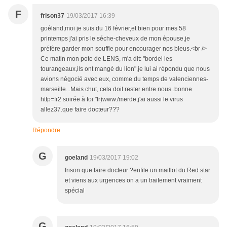
F
frison37
19/03/2017 16:39
goéland,moi je suis du 16 février,et bien pour mes 58
printemps j'ai pris le séche-cheveux de mon épouse,je
préfère garder mon souffle pour encourager nos bleus.<br />
Ce matin mon pote de LENS, m'a dit: "bordel les
tourangeaux,ils ont mangé du lion".je lui ai répondu que nous
avions négocié avec eux, comme du temps de valenciennes-
marseille...Mais chut, cela doit rester entre nous .bonne
http=fr2 soirée à toi:"fr)www./merde,j'ai aussi le virus
allez37.que faire docteur???
Répondre
G
goeland
19/03/2017 19:02
frison que faire docteur ?enfile un maillot du Red star
et viens aux urgences on a un traitement vraiment
spécial
G