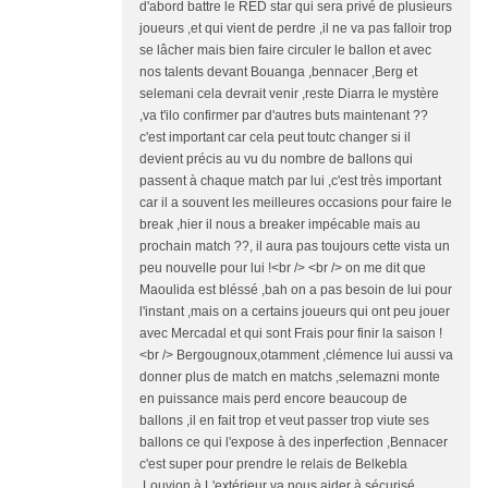
d'abord battre le RED star qui sera privé de plusieurs
joueurs ,et qui vient de perdre ,il ne va pas falloir trop
se lâcher mais bien faire circuler le ballon et avec
nos talents devant Bouanga ,bennacer ,Berg et
selemani cela devrait venir ,reste Diarra le mystère
,va t'ilo confirmer par d'autres buts maintenant ??
c'est important car cela peut toutc changer si il
devient précis au vu du nombre de ballons qui
passent à chaque match par lui ,c'est très important
car il a souvent les meilleures occasions pour faire le
break ,hier il nous a breaker impécable mais au
prochain match ??, il aura pas toujours cette vista un
peu nouvelle pour lui !<br /> <br /> on me dit que
Maoulida est bléssé ,bah on a pas besoin de lui pour
l'instant ,mais on a certains joueurs qui ont peu jouer
avec Mercadal et qui sont Frais pour finir la saison !
<br /> Bergougnoux,otamment ,clémence lui aussi va
donner plus de match en matchs ,selemazni monte
en puissance mais perd encore beaucoup de
ballons ,il en fait trop et veut passer trop viute ses
ballons ce qui l'expose à des inperfection ,Bennacer
c'est super pour prendre le relais de Belkebla
,Louvion à L'extérieur va nous aider à sécurisé