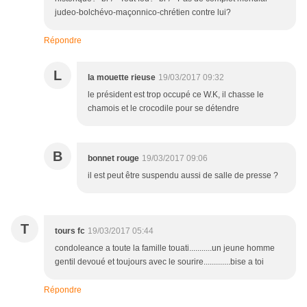
judeo-bolchévo-maçonnico-chrétien contre lui?
Répondre
L
la mouette rieuse
19/03/2017 09:32
le président est trop occupé ce W.K, il chasse le
chamois et le crocodile pour se détendre
B
bonnet rouge
19/03/2017 09:06
il est peut être suspendu aussi de salle de presse ?
T
tours fc
19/03/2017 05:44
condoleance a toute la famille touati...........un jeune homme
gentil devoué et toujours avec le sourire.............bise a toi
Répondre