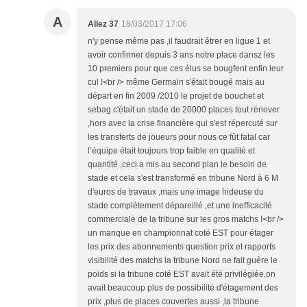
A
Allez 37
18/03/2017 17:06
n'y pense même pas ,il faudrait êtrer en ligue 1 et
avoir confirmer depuis 3 ans notre place dansz les
10 premiers pour que ces élus se bougfent enfin leur
cul !<br /> même Germain s'était bougé mais au
départ en fin 2009 /2010 le projet de bouchet et
sebag c'était un stade de 20000 places tout rénover
,hors avec la crise financière qui s'est répercuté sur
les transferts de joueurs pour nous ce fût fatal car
l’équipe était toujours trop faible en qualité et
quantité ,ceci a mis au second plan le besoin de
stade et cela s'est transformé en tribune Nord à 6 M
d'euros de travaux ,mais une image hideuse du
stade complètement dépareillé ,et une inefficacité
commerciale de la tribune sur les gros matchs !<br />
un manque en championnat coté EST pour étager
les prix des abonnements question prix et rapports
visibilité des matchs la tribune Nord ne fait guère le
poids si la tribune coté EST avait été privilégiée,on
avait beaucoup plus de possibilité d'étagement des
prix ,plus de places couvertes aussi ,la tribune