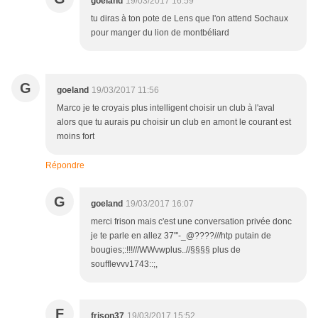
goeland
19/03/2017 16:59
tu diras à ton pote de Lens que l'on attend Sochaux
pour manger du lion de montbéliard
G
goeland
19/03/2017 11:56
Marco je te croyais plus intelligent choisir un club à l'aval
alors que tu aurais pu choisir un club en amont le courant est
moins fort
Répondre
G
goeland
19/03/2017 16:07
merci frison mais c'est une conversation privée donc
je te parle en allez 37"'-_@????///htp putain de
bougies;:!!!///WWvwplus..//§§§§ plus de
soufflevvv1743::;,
F
frison37
19/03/2017 15:52