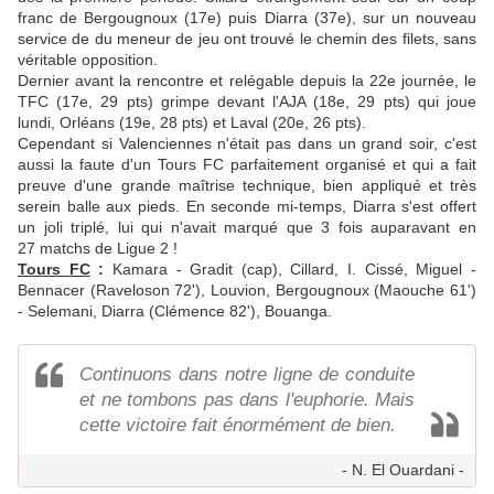
franc de Bergougnoux (17e) puis Diarra (37e), sur un nouveau
service de du meneur de jeu ont trouvé le chemin des filets, sans
véritable opposition.
Dernier avant la rencontre et relégable depuis la 22e journée, le
TFC (17e, 29 pts) grimpe devant l'AJA (18e, 29 pts) qui joue
lundi, Orléans (19e, 28 pts) et Laval (20e, 26 pts).
Cependant si Valenciennes n'était pas dans un grand soir, c'est
aussi la faute d'un Tours FC parfaitement organisé et qui a fait
preuve d'une grande maîtrise technique, bien appliqué et très
serein balle aux pieds. En seconde mi-temps, Diarra s'est offert
un joli triplé, lui qui n'avait marqué que 3 fois auparavant en
27 matchs de Ligue 2 !
Tours FC
:
Kamara - Gradit (cap), Cillard, I. Cissé, Miguel -
Bennacer (Raveloson 72'), Louvion, Bergougnoux (Maouche 61')
- Selemani, Diarra (Clémence 82'), Bouanga.
Continuons dans notre ligne de conduite
et ne tombons pas dans l'euphorie. Mais
cette victoire fait énormément de bien.
- N. El Ouardani -