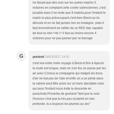
ne faisait que des nuls sur les autres matchs 5
victoires en comptant celle contre valenciennes ,c'est
jouable,mais il ne reste que 8 matchs,pour l'instant le
match le plus préoccupant c'est bien Brest car ils
déroule et on ne fait jamais rien en bretagne ,mais il
faut énormément se méfier de ce RED star capable
de tout ou rien !<br /> il faut au moins encore 4
victoires pour ne pas passer par ce barrage
G
goeland
18/03/2017 14:42
c'est vrai entre notre voyage à Brest et finir à Ajaccio
la route est longue, mais on s'en fou on passe par les
air avec Corsica la compagnie qui malgré les trous
d'air ne bat pas de l'aile et enfin on a un pilote dans
la cabine peut être assis sur un banc éjectable mais
qui pour l'instant nous évite la descente en
parachute.Proverbe de goeland "tant que tu voie
l'horizon c'est que tu t'es pas scratché en mer
profonde, tu a toujours les plumes au sec"