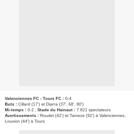
Valenciennes FC - Tours FC :
0-4
Buts :
Cillard (17') et Diarra (37', 68', 80')
Mi-temps :
0-2 ;
Stade du Hainaut :
7.821 spectateurs
Avertissements :
Roudet (42') et Tameze (92') à Valenciennes,
Louvion (44') à Tours