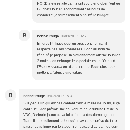
NORD a été refaite car ils ont voulu englober l'entrée
Guichets tout en économisant des bouts de
chandelle ,le terrassement a bouffé le budget
B
bonnet rouge
18/03/2017 16:51
En gros Philippe c'est un président normal, il
respecte pas ses promesses. Donc au nom de
l'égalité je propose un stationnement alterné tous les
2 matchs on échange les spectateurs de l'Ouest à
l'Est et vis versa en attendant que Tours plus nous
mettent à l'abris d'une toiture
B
bonnet rouge
18/03/2017 15:31
Si il y en a un qui est pas content c'est le maire de Tours, si ça
continue il doit prévoir une couverture de la tribune Est de la
VDC, Barbarie jaune ça va lui coûter sa deuxième ligne de
Tram. Il aime tellement le foot qu'il n'avait pas prévu de faire
passer cette ligne par le stade. Bon d'accord au train ou vont