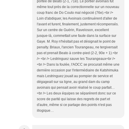
portée de Béato (2-1, 71e). Le portier avoinais fut
même tout près de la correctionnelle sur un nouveau
coup franc de Do Couto mal négocié (76e).<br />
Loin d'abdiquer, les Avoinais continuèrent d'aller de
l'avant et furent, finalement, justement récompensés.
Sur un centre de Guérin, Raveloson, excellent
jusque-là, commettait une faute dans la surface sur
Gaye. M. Roy n'hésitait pas et désignait le point de
penalty. Briaux, l'ancien Tourangeau, ne tergiversait
pas et prenait Beato à contre-pied (2-2, 90e + 1).<br
/> <br /> Lestringuez sauve les Tourangeaux<br />
<br /> Dans la foulée, l'AOCC se procurait même une
dernière occasion par l'intermédiaire de Katshimuka
mais Lestringuez jouait au pompier de service et
dégageait sur sa ligne, au grand dam du camp
avoinais qui pensait avoir réalisé le coup parfait…
<br /> Les deux équipes se séparèrent donc sur ce
score de parité qui laisse des regrets de part et
d'autre, même si ce partage des points n'est pas
illogique…