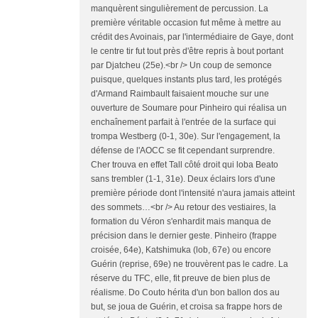
manquèrent singulièrement de percussion. La
première véritable occasion fut même à mettre au
crédit des Avoinais, par l'intermédiaire de Gaye, dont
le centre tir fut tout près d'être repris à bout portant
par Djatcheu (25e).<br /> Un coup de semonce
puisque, quelques instants plus tard, les protégés
d'Armand Raimbault faisaient mouche sur une
ouverture de Soumare pour Pinheiro qui réalisa un
enchaînement parfait à l'entrée de la surface qui
trompa Westberg (0-1, 30e). Sur l'engagement, la
défense de l'AOCC se fit cependant surprendre.
Cher trouva en effet Tall côté droit qui loba Beato
sans trembler (1-1, 31e). Deux éclairs lors d'une
première période dont l'intensité n'aura jamais atteint
des sommets…<br /> Au retour des vestiaires, la
formation du Véron s'enhardit mais manqua de
précision dans le dernier geste. Pinheiro (frappe
croisée, 64e), Katshimuka (lob, 67e) ou encore
Guérin (reprise, 69e) ne trouvèrent pas le cadre. La
réserve du TFC, elle, fit preuve de bien plus de
réalisme. Do Couto hérita d'un bon ballon dos au
but, se joua de Guérin, et croisa sa frappe hors de