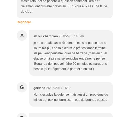
match retour et se posent la question comment Denis et
Selemani ont pus etre prétés au TFC. Pour eux ces une faute
du club.
Répondre
A
ah oui champion
26/05/2017 16:46
je ne connait pas le règlement mais je pense que si
Tours n'a plus besoin d'eux le prêt est donc terminé
,ils peuvent peut être jouer ce barrage ,mais en quel
état seront ils,ils ne se sont plus entraîner je pense
,Bouanga doit pouvoir faire 20 minutes et marquer si
besoin (si le règlement le permet bien sur )
G
goeland
26/05/2017 16:33
Non c'est plus la défense mais aussi un problème de
milieu qui eux ne fournissent pas de bonnes passes