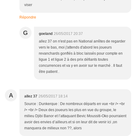
viser
Répondre
G
goeland
26/05/2017 20:37
allez 37 on n'est pas en National arrêtes de regarder
vers le bas, moi j'attends d'abord les joueurs
revanchards gonflés à bloc laissés pour compte en
ligue 1 et ligue 2 à des prix défiants toutes
concurrences et va y en avoir sur le marché . Il faut
être patient .
A
allez 37
26/05/2017 18:14
Source : Dunkerque : De nombreux départs en vue <br /> <br
/> <br /> Deux des joueurs les plus en vue du groupe, le
milieu Djibi Banor et l’attaquant Bevic Moussiti-Oko pourraient
avoir des envies d’ailleurs.et si on leur dit de venir ici ,on
manquera de milieux non ??, alors