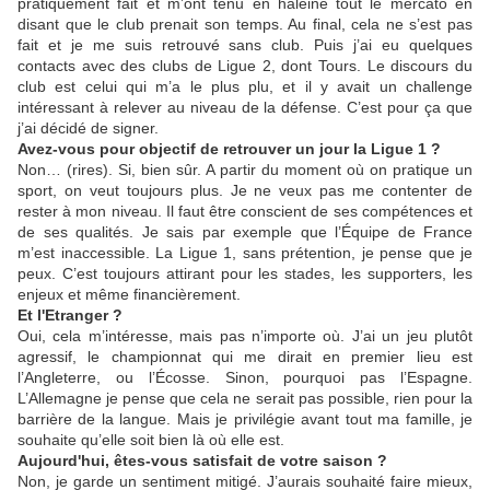
pratiquement fait et m’ont tenu en haleine tout le mercato en
disant que le club prenait son temps. Au final, cela ne s’est pas
fait et je me suis retrouvé sans club. Puis j’ai eu quelques
contacts avec des clubs de Ligue 2, dont Tours. Le discours du
club est celui qui m’a le plus plu, et il y avait un challenge
intéressant à relever au niveau de la défense. C’est pour ça que
j’ai décidé de signer.
Avez-vous pour objectif de retrouver un jour la Ligue 1 ?
Non… (rires). Si, bien sûr. A partir du moment où on pratique un
sport, on veut toujours plus. Je ne veux pas me contenter de
rester à mon niveau. Il faut être conscient de ses compétences et
de ses qualités. Je sais par exemple que l’Équipe de France
m’est inaccessible. La Ligue 1, sans prétention, je pense que je
peux. C’est toujours attirant pour les stades, les supporters, les
enjeux et même financièrement.
Et l'Etranger ?
Oui, cela m’intéresse, mais pas n’importe où. J’ai un jeu plutôt
agressif, le championnat qui me dirait en premier lieu est
l’Angleterre, ou l’Écosse. Sinon, pourquoi pas l’Espagne.
L’Allemagne je pense que cela ne serait pas possible, rien pour la
barrière de la langue. Mais je privilégie avant tout ma famille, je
souhaite qu’elle soit bien là où elle est.
Aujourd'hui, êtes-vous satisfait de votre saison ?
Non, je garde un sentiment mitigé. J’aurais souhaité faire mieux,