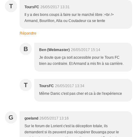
T
ToursFC
26/05/2017 13:31
Il y a des bons coups à faire sur le marché libre :<br />
Armand, Bourillon, Alla ou Coutadeur ca se tente
Répondre
B
Ben (Webmaster)
26/05/2017 15:14
Je doute que ça soit accessible pour le Tours FC
bien au contraire. Et Armand a mis fin à sa carrière.
T
ToursFC
26/05/2017 13:34
Même Danic c'est pas cher et ca à de l'expérience
G
goeland
26/05/2017 13:16
Sur le forum de Lorient c'est la déception totale, ils
demandent si ils peuvent pas récupérer Bouanga pour le