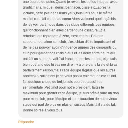
une équipe de potes.Quand je revois les belles images, avec
gradit, haris, miguel, denis, bennacer, cissé etc...après la
victoire, cette joie dans leurs yeux,tous unis sous le même
maillot cela fait chaud au coeur.Alors vraiment quelle gâchis
de les voir partir tous dans des clubs différents.Les équipes
qui fonctionnent bien,elles gardent une ossature.Et là
rebelote tout reprendre à zéro, c'est trop nul.Pour un
supporter qui aime son club, c'est chian d'être impuissant et
de ne pas pouvoir avoir d'influence auprès des dirigeants du
club,pour garder nos ch'tis bleus et les deux entraineurs qui
ont fait un super travail.J'ai franchement les boules, et je sais
bien goéland,que tu vas me dire il y a pire dans la vie et tu as
parfaitement raison,mais cette équipe là(plus que les autres
années) bizarrement je ne veux pas la voir mourir, car ils ont
fait quelque chose de fort,je suis peu être aussi trop
sentimentale .Petit mot pour notre président, faites le
maximum pour garder cette équipe, je suis près à faire un don
pour mon club, pour l'équipe et la restauration de notre vieux
stade qui part de plus en plus en sucette.Mais là il y a du taf.
Bonne soirée à vous tous.
Répondre