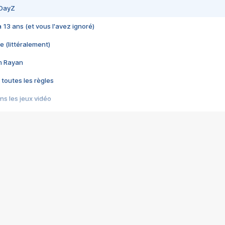
 DayZ
 a 13 ans (et vous l'avez ignoré)
e (littéralement)
im Rayan
 toutes les règles
s les jeux vidéo
us choquant de Rockstar ? - Le scandale BULLY
e plus moche de Steam
du RÊVE tourne au CAUCHEMAR
pendant 8 heures
it… à tort
umiliés par un jeu vidéo