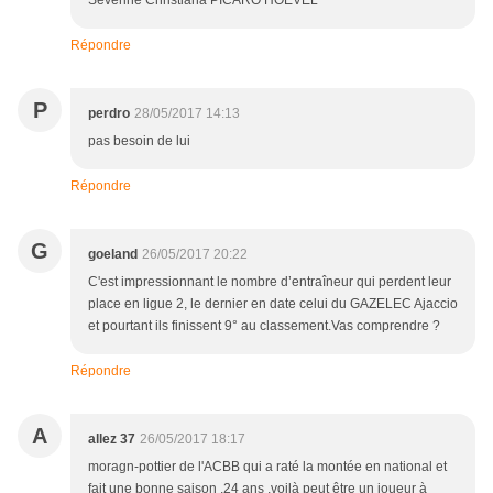
Séverine Christiana PICARO HOEVEL
Répondre
P
perdro
28/05/2017 14:13
pas besoin de lui
Répondre
G
goeland
26/05/2017 20:22
C'est impressionnant le nombre d’entraîneur qui perdent leur
place en ligue 2, le dernier en date celui du GAZELEC Ajaccio
et pourtant ils finissent 9° au classement.Vas comprendre ?
Répondre
A
allez 37
26/05/2017 18:17
moragn-pottier de l'ACBB qui a raté la montée en national et
fait une bonne saison ,24 ans ,voilà peut être un joueur à