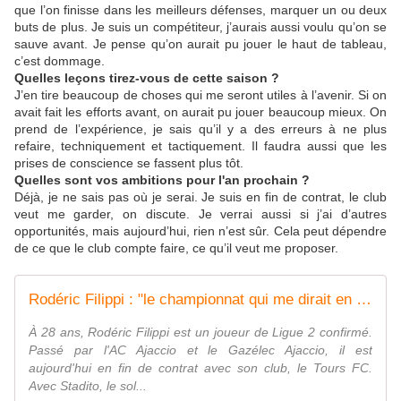
que l’on finisse dans les meilleurs défenses, marquer un ou deux
buts de plus. Je suis un compétiteur, j’aurais aussi voulu qu’on se
sauve avant. Je pense qu’on aurait pu jouer le haut de tableau,
c’est dommage.
Quelles leçons tirez-vous de cette saison ?
J’en tire beaucoup de choses qui me seront utiles à l’avenir. Si on
avait fait les efforts avant, on aurait pu jouer beaucoup mieux. On
prend de l’expérience, je sais qu’il y a des erreurs à ne plus
refaire, techniquement et tactiquement. Il faudra aussi que les
prises de conscience se fassent plus tôt.
Quelles sont vos ambitions pour l'an prochain ?
Déjà, je ne sais pas où je serai. Je suis en fin de contrat, le club
veut me garder, on discute. Je verrai aussi si j’ai d’autres
opportunités, mais aujourd’hui, rien n’est sûr. Cela peut dépendre
de ce que le club compte faire, ce qu’il veut me proposer.
Rodéric Filippi : "le championnat qui me dirait en premier lieu est l'Angleterre" - Stadito
À 28 ans, Rodéric Filippi est un joueur de Ligue 2 confirmé.
Passé par l'AC Ajaccio et le Gazélec Ajaccio, il est
aujourd'hui en fin de contrat avec son club, le Tours FC.
Avec Stadito, le sol...