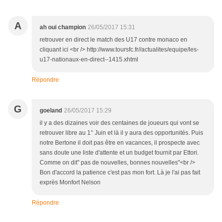
A
ah oui champion
26/05/2017 15:31
retrouver en direct le match des U17 contre monaco en
cliquant ici <br /> http://www.toursfc.fr//actualites/equipe/les-
u17-nationaux-en-direct--1415.xhtml
Répondre
G
goeland
26/05/2017 15:29
il y a des dizaines voir des centaines de joueurs qui vont se
retrouver libre au 1° Juin et là il y aura des opportunités. Puis
notre Bertone il doit pas être en vacances, il prospecte avec
sans doute une liste d'attente et un budget fournit par Ettori.
Comme on dit" pas de nouvelles, bonnes nouvelles"<br />
Bon d'accord la patience c'est pas mon fort. Là je l'ai pas fait
exprès Monfort Nelson
Répondre