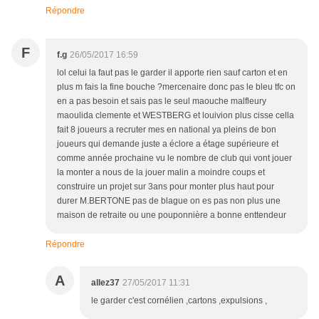
Répondre
F
f.g
26/05/2017 16:59
lol celui la faut pas le garder il apporte rien sauf carton et en
plus m fais la fine bouche ?mercenaire donc pas le bleu tfc on
en a pas besoin et sais pas le seul maouche malfleury
maoulida clemente et WESTBERG et louivion plus cisse cella
fait 8 joueurs a recruter mes en national ya pleins de bon
joueurs qui demande juste a éclore a étage supérieure et
comme année prochaine vu le nombre de club qui vont jouer
la monter a nous de la jouer malin a moindre coups et
construire un projet sur 3ans pour monter plus haut pour
durer M.BERTONE pas de blague on es pas non plus une
maison de retraite ou une pouponnière a bonne enttendeur
Répondre
A
allez37
27/05/2017 11:31
le garder c'est cornélien ,cartons ,expulsions ,