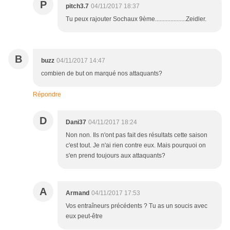
P
pitch3.7
04/11/2017 18:37
Tu peux rajouter Sochaux 9ème....................Zeidler.
B
buzz
04/11/2017 14:47
combien de but on marqué nos attaquants?
Répondre
D
Dani37
04/11/2017 18:24
Non non. Ils n'ont pas fait des résultats cette saison
c'est tout. Je n'ai rien contre eux. Mais pourquoi on
s'en prend toujours aux attaquants?
A
Armand
04/11/2017 17:53
Vos entraîneurs précédents ? Tu as un soucis avec
eux peut-être