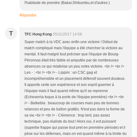
l'habitude de prendre (Bakar,Shibumbu,et d'autres )
Répondre
T
TFC Hong Kong
05/11/2017 14:58
Super match à la VDC avec enfin une victoire ! Début de
match compliqué mais l'équipe a été chercher la victoire au
mental. Il faut malgré tout préciser que l'équipe de Bourg-
Péronnas était très faible et amputée par de nombreuses
absences ce qui relativise un peu notre victoire. <br /> <br />
Les - : <br /> <br /> - Lippini : un CSC gag et
incompréhensible et un placement défensif souvent douteux.
Il apporte certe son expérience et son esprit guerrier à
l'équipe mais il faut quand même qu'il se reprenne
(Echeverria toque à la porte de l'équipe première).<br /> <br
/> - Belkebla : beaucoup de courses mais peu de bonnes
relances et peu de ballon grattés. N'est pas dans la forme de
sa vie.<br /> <br /> - Clémence : trop lent, pas assez
technique, pas réaliste du tout ! Alors oui, il est puissant
(superbe frappe qui passe tout pret en première période) et il
pèse sur les défenses, mais on est quand même à la limite du