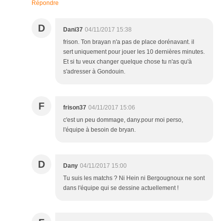
Répondre
D
Dani37
04/11/2017 15:38
frison. Ton brayan n'a pas de place dorénavant. il
sert uniquement pour jouer les 10 dernières minutes.
Et si tu veux changer quelque chose tu n'as qu'à
s'adresser à Gondouin.
F
frison37
04/11/2017 15:06
c'est un peu dommage, dany.pour moi perso,
l'équipe à besoin de bryan.
D
Dany
04/11/2017 15:00
Tu suis les matchs ? Ni Hein ni Bergougnoux ne sont
dans l'équipe qui se dessine actuellement !