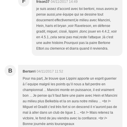
F
frison37
04/11/2017 14:49
je suis assez d'accord avec toi bertoni, nous avons je
pense aussi,une équipe qui se dessine tout
doucement effectivement,le milieu avec Mancini,
Hein, haris et bryan ,voir Raveleson, en défense
gradit, miguel, cissé, lippini ,donc jouer en 4.4.2, voir
en 4.5.1.,cela serai pas mal,reste l'attaque ,là c'est
une autre histoire.Pourquoi pas la paire Bertone
Ettori.ou clemence et diarra quand il reviendra.
B
Bertorri
04/11/2017 11:52
Pour ma part, Je trouve que Lippini apporte un esprit guerrier
à l´equipe malgré les points qu’il nous a fait perdre en
championnat ... Mancini monte en puissance, il est vraiment
bon ... Je pense qu’il faut faire une paire avec Hein et Mancini
au milieu plus Belkebla et la on aura notre milieu ... <br />
Miguel et Gradit c’est très fort si on descend il n’auront pas de
mal à aller dans un club de ligue 1 ... <br /> Mais retenez la
victoire, le fond de jeu viendra avec la confiance. <br />
Bonne journée amis tourangeaux