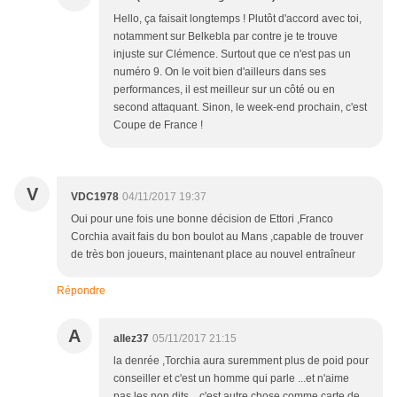
Hello, ça faisait longtemps ! Plutôt d'accord avec toi,
notamment sur Belkebla par contre je te trouve
injuste sur Clémence. Surtout que ce n'est pas un
numéro 9. On le voit bien d'ailleurs dans ses
performances, il est meilleur sur un côté ou en
second attaquant. Sinon, le week-end prochain, c'est
Coupe de France !
V
VDC1978
04/11/2017 19:37
Oui pour une fois une bonne décision de Ettori ,Franco
Corchia avait fais du bon boulot au Mans ,capable de trouver
de très bon joueurs, maintenant place au nouvel entraîneur
Répondre
A
allez37
05/11/2017 21:15
la denrée ,Torchia aura suremment plus de poid pour
conseiller et c'est un homme qui parle ...et n'aime
pas les non dits ...c'est autre chose comme carte de