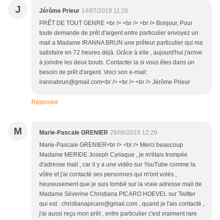
J
Jérôme Prieur
14/07/2019 11:26
PRÊT DE TOUT GENRE <br /> <br /> <br /> Bonjour, Pour
toute demande de prêt d'argent entre particulier envoyez un
mail a Madame IRANNA BRUN une prêteur particulier qui ma
satisfaire en 72 heures déjà. Grâce à elle , aujourd'hui j'arrive
à joindre les deux bouts. Contacter la si vous êtes dans un
besoin de prêt d'argent. Voici son e-mail:
irannabrun@gmail.com<br /> <br /> <br /> Jérôme Prieur
Répondre
M
Marie-Pascale GRENIER
29/06/2019 12:29
Marie-Pascale GRENIER<br /> <br /> Merci beaucoup
Madame MERIDE Joseph Cyriaque , je m'étais trompée
d'adresse mail , car il y a une vidéo sur YouTube comme la
vôtre et j'ai contacté ses personnes qui m'ont volés ,
heureusement que je suis tombé sur la vraie adresse mail de
Madame Séverine Christiana PICARO HOEVEL sur Twitter
qui est : christianapicaro@gmail.com , quand je l'ais contacté ,
j'ai aussi reçu mon prêt , entre particulier c'est vraiment rare