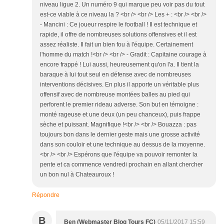
niveau ligue 2. Un numéro 9 qui marque peu voir pas du tout
est-ce viable à ce niveau la ? <br /> <br /> Les + : <br /> <br />
- Mancini : Ce joueur respire le football ! Il est technique et
rapide, il offre de nombreuses solutions offensives et il est
assez réaliste. Il fait un bien fou à l'équipe. Certainement
l'homme du match !<br /> <br /> - Gradit : Capitaine courage à
encore frappé ! Lui aussi, heureusement qu'on l'a. Il tient la
baraque à lui tout seul en défense avec de nombreuses
interventions décisives. En plus il apporte un véritable plus
offensif avec de nombreuse montées balles au pied qui
perforent le premier rideau adverse. Son but en témoigne :
monté rageuse et une deux (un peu chanceux), puis frappe
sèche et puissant. Magnifique !<br /> <br /> Bouazza : pas
toujours bon dans le dernier geste mais une grosse activité
dans son couloir et une technique au dessus de la moyenne.
<br /> <br /> Espérons que l'équipe va pouvoir remonter la
pente et ca commence vendredi prochain en allant chercher
un bon nul à Chateauroux !
Répondre
B
Ben (Webmaster Blog Tours FC)
05/11/2017 15:59