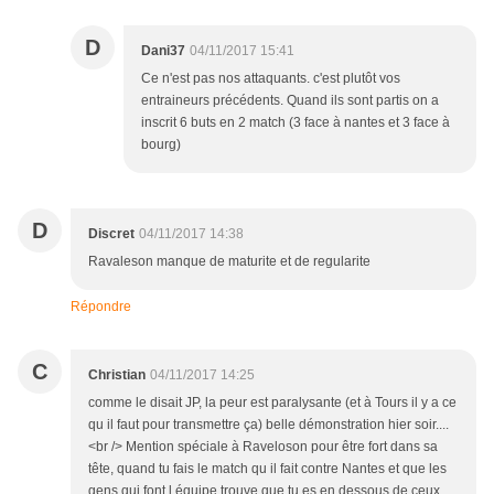
D
Dani37
04/11/2017 15:41
Ce n'est pas nos attaquants. c'est plutôt vos
entraineurs précédents. Quand ils sont partis on a
inscrit 6 buts en 2 match (3 face à nantes et 3 face à
bourg)
D
Discret
04/11/2017 14:38
Ravaleson manque de maturite et de regularite
Répondre
C
Christian
04/11/2017 14:25
comme le disait JP, la peur est paralysante (et à Tours il y a ce
qu il faut pour transmettre ça) belle démonstration hier soir....
<br /> Mention spéciale à Raveloson pour être fort dans sa
tête, quand tu fais le match qu il fait contre Nantes et que les
gens qui font l équipe trouve que tu es en dessous de ceux