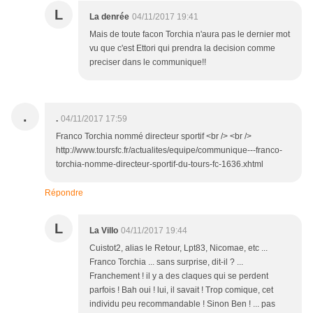
L
La denrée
04/11/2017 19:41
Mais de toute facon Torchia n'aura pas le dernier mot
vu que c'est Ettori qui prendra la decision comme
preciser dans le communique!!
.
.
04/11/2017 17:59
Franco Torchia nommé directeur sportif <br /> <br />
http://www.toursfc.fr/actualites/equipe/communique---franco-
torchia-nomme-directeur-sportif-du-tours-fc-1636.xhtml
Répondre
L
La Villo
04/11/2017 19:44
Cuistot2, alias le Retour, Lpt83, Nicomae, etc ...
Franco Torchia ... sans surprise, dit-il ? ...
Franchement ! il y a des claques qui se perdent
parfois ! Bah oui ! lui, il savait ! Trop comique, cet
individu peu recommandable ! Sinon Ben ! ... pas