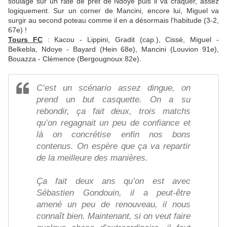
soulagé sur un raté de prêt de Ndoye puis il va craquer, assez
logiquement. Sur un corner de Mancini, encore lui, Miguel va
surgir au second poteau comme il en a désormais l'habitude (3-2,
67e) !
Tours FC
: Kacou - Lippini, Gradit (cap.), Cissé, Miguel -
Belkebla, Ndoye - Bayard (Hein 68e), Mancini (Louvion 91e),
Bouazza - Clémence (Bergougnoux 82e).
C’est un scénario assez dingue, on
prend un but casquette. On a su
rebondir, ça fait deux, trois matchs
qu’on regagnait un peu de confiance et
là on concrétise enfin nos bons
contenus. On espère que ça va repartir
de la meilleure des manières.
Ça fait deux ans qu’on est avec
Sébastien Gondouin, il a peut-être
amené un peu de renouveau, il nous
connaît bien. Maintenant, si on veut faire