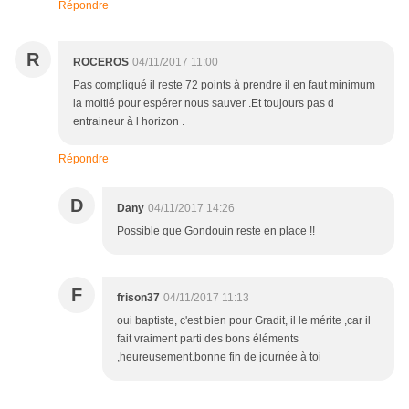
Répondre
R
ROCEROS
04/11/2017 11:00
Pas compliqué il reste 72 points à prendre il en faut minimum
la moitié pour espérer nous sauver .Et toujours pas d
entraineur à l horizon .
Répondre
D
Dany
04/11/2017 14:26
Possible que Gondouin reste en place !!
F
frison37
04/11/2017 11:13
oui baptiste, c'est bien pour Gradit, il le mérite ,car il
fait vraiment parti des bons éléments
,heureusement.bonne fin de journée à toi