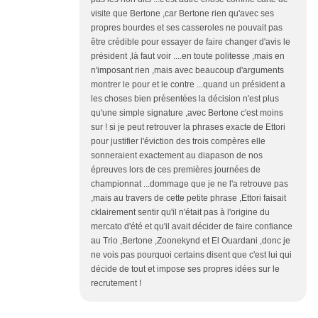
visite que Bertone ,car Bertone rien qu'avec ses
propres bourdes et ses casseroles ne pouvait pas
être crédible pour essayer de faire changer d'avis le
président ,là faut voir ....en toute politesse ,mais en
n'imposant rien ,mais avec beaucoup d'arguments
montrer le pour et le contre ...quand un président a
les choses bien présentées la décision n'est plus
qu'une simple signature ,avec Bertone c'est moins
sur ! si je peut retrouver la phrases exacte de Ettori
pour justifier l'éviction des trois compères elle
sonneraient exactement au diapason de nos
épreuves lors de ces premières journées de
championnat ...dommage que je ne l'a retrouve pas
,mais au travers de cette petite phrase ,Ettori faisait
cklairement sentir qu'il n'était pas à l'origine du
mercato d'été et qu'il avait décider de faire confiance
au Trio ,Bertone ,Zoonekynd et El Ouardani ,donc je
ne vois pas pourquoi certains disent que c'est lui qui
décide de tout et impose ses propres idées sur le
recrutement !