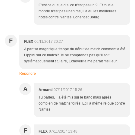
C'est ce que je dis, ce n'est pas un 9. Et tout le
monde n'est pas unanime, il a eu les meilleures
notes contre Nantes, Lorient et Bourg.
F
FLEX
06/11/2017 20:27
A part sa magnifique frappe du début de match comment a été
Lippini sur ce match? Je ne comprends pas qu'il soit
systématiquement titulaire, Echeverria me parait meilleur.
Répondre
A
Armand
07/11/2017 15:26
Tu parles, il a été mis sur le banc mais après
combien de matchs foirés. Et il a même rejoué contre
Nantes
F
FLEX
07/11/2017 13:48