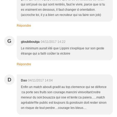
qui ont joué ou qui sont rentrés, faut le vivre, parce que si tu
es vraiment en dessous, il faut changer d orientation.
(accroche toi, il y a bien un recruteur qui va faire son job)
Répondre
G
gloubiboulga
04/11/2017 14:22
Le minimum aurait été que Lippini s'explique sur son geste
étrange qui a failli coûter la victoire
Répondre
D
Dao
04/11/2017 14:04
Enfin un match abouti.gradit au top.clemence qui se défonce
:ca porte ses fruits son courage.mancini virevoltant:notre
meneur du soir.bouazza qui ose et tente:ca paiera......match
agréable!!!le public est toujours là.gondouin doit rester sinon
on risque de tout perdre....courage les bleus....