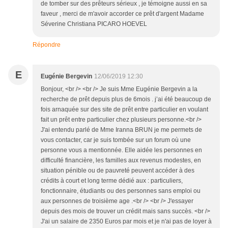
de tomber sur des prêteurs sérieux , je témoigne aussi en sa
faveur , merci de m'avoir accorder ce prêt d'argent Madame
Séverine Christiana PICARO HOEVEL
Répondre
E
Eugénie Bergevin
12/06/2019 12:30
Bonjour, <br /> <br /> Je suis Mme Eugénie Bergevin a la
recherche de prêt depuis plus de 6mois . j’ai été beaucoup de
fois arnaquée sur des site de prêt entre particulier en voulant
fait un prêt entre particulier chez plusieurs personne.<br />
J'ai entendu parlé de Mme Iranna BRUN je me permets de
vous contacter, car je suis tombée sur un forum où une
personne vous a mentionnée. Elle aidée les personnes en
difficulté financière, les familles aux revenus modestes, en
situation pénible ou de pauvreté peuvent accéder à des
crédits à court et long terme dédié aux : particuliers,
fonctionnaire, étudiants ou des personnes sans emploi ou
aux personnes de troisième age .<br /> <br /> J'essayer
depuis des mois de trouver un crédit mais sans succès. <br />
J'ai un salaire de 2350 Euros par mois et je n'ai pas de loyer à