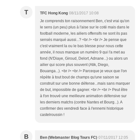
T
TFC Hong Kong
08/11/2017 10:08
Je comprends ton raisonnement Ben, c'est vrai qu'on
le sens (un peu) plus à l'aise sur le coté mais dans le
football moderne, les ailiers offensifs ne sont ils pas
sensés marqué aussi...? <br /> <br /> Je pense que
c'est vraiment la ou le bas blesse pour nous cette
année, il nous manque un numéro 9 qui l'a met au
fond (N'Diaye, Giroud, Delort, Adnane...) ou alors un
ailier qui score plus souvent (Atik, Diego,
Bouanga...). <br /> <br /> Parceque je veux que l'on
répète à tout bout de champs qu'une saison se
construit sur une bonne défense...mais sans marquer
de but, impossible de gagner. <br /> <br /> Peut être
à t'on trouvé une meilleure animation défensive sur
les derniers matchs (contre Nantes et Bourg...). A
confirmer des vendredi face à l'ennemi historique
castelroussin !
B
Ben (Webmaster Blog Tours FC)
07/11/2017 12:05