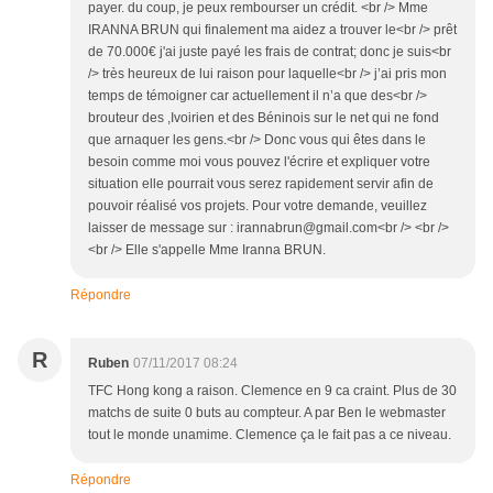
payer. du coup, je peux rembourser un crédit. <br /> Mme
IRANNA BRUN qui finalement ma aidez a trouver le<br /> prêt
de 70.000€ j'ai juste payé les frais de contrat; donc je suis<br
/> très heureux de lui raison pour laquelle<br /> j’ai pris mon
temps de témoigner car actuellement il n’a que des<br />
brouteur des ,Ivoirien et des Béninois sur le net qui ne fond
que arnaquer les gens.<br /> Donc vous qui êtes dans le
besoin comme moi vous pouvez l'écrire et expliquer votre
situation elle pourrait vous serez rapidement servir afin de
pouvoir réalisé vos projets. Pour votre demande, veuillez
laisser de message sur : irannabrun@gmail.com<br /> <br />
<br /> Elle s'appelle Mme Iranna BRUN.
Répondre
R
Ruben
07/11/2017 08:24
TFC Hong kong a raison. Clemence en 9 ca craint. Plus de 30
matchs de suite 0 buts au compteur. A par Ben le webmaster
tout le monde unamime. Clemence ça le fait pas a ce niveau.
Répondre