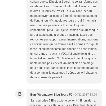
certain que ce Directeur Sportif ne se transforme pas
rapidement en ... Directeur tout court ! L'avenir nous
le dira ! En tout cas ! c'est lui qui va s'occuper du
mercato hivernal, et peut-être même du recrutement
de l'entraîneur d'ici quelques jours ... qui à mon avis
n'est toujours pas décidé ! Sinon ! toujours
concernant Lpt83 ... oui ! je veux bien que quiconque
ici qui va au stade à chaque match me fasse des
reproches par rapport à mes interrogations, mais que
ce soit un mec qui se trouve à mille bornes d'ici qui le
fasse, et qui par la force des choses ne pose jamais
un cul dans un bac à la VDC, j'ai envie de lui dire ...
tais-toi et fermes-là ! Oui ! on le sait bien tous que la
honte ne tue pas, et c'est vraiment bien dommage
pour nous tous, car sinon ce triste personnage aurait
déjà connu mille passages à trépas suite à chacune
de ses prises de parole !
B
Ben (Webmaster Blog Tours FC)
04/11/2017 18:56
Sans surprise ? Elle est forte celle-là ! Sinon, rien à
voir avec Fabrice Bertone qui est Directeur Général