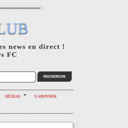
LUB
es news en direct !
rs FC
MÉDIAS
S'ABONNER