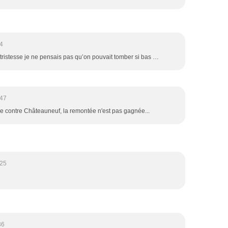
4
 tristesse je ne pensais pas qu’on pouvait tomber si bas …
:47
 contre Châteauneuf, la remontée n'est pas gagnée...
:25
36