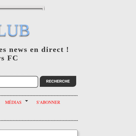
LUB
es news en direct !
rs FC
MÉDIAS
S'ABONNER