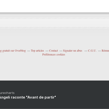
g gratuit sur Overblog
Top articles
Contact
Signaler un abus
C.G.U.
Rémuné
Préférences cookies
Purecharts
ngeli raconte "Avant de partir"