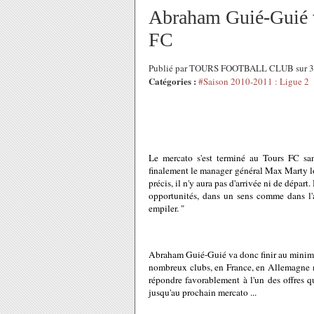
Abraham Guié-Guié va
FC
Publié par TOURS FOOTBALL CLUB sur 31
Catégories :
#Saison 2010-2011 : Ligue 2
Le mercato s'est terminé au Tours FC sa
finalement le manager général Max Marty lo
précis, il n'y aura pas d'arrivée ni de départ
opportunités, dans un sens comme dans l'au
empiler. "
Abraham Guié-Guié va donc finir au minimum
nombreux clubs, en France, en Allemagne ma
répondre favorablement à l'un des offres q
jusqu'au prochain mercato ...