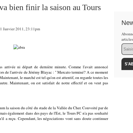
 bien finir la saison au Tours
New
 Janvier 2011, 23:11pm
Abonne
article
Email
ns arrivée ni départ de dernière minute. Comme l'avait annoncé
rs de l'arrivée de Jérémy Blayac : " Mercato terminé? A ce moment
. Maintenant, le marché est tel qu'on est attentif, on regarde toutes les
tre. Maintenant, on est satisfait de notre effectif et on veut pas
 la saison du côté du stade de la Vallée du Cher. Convoité par de
is également dans des pays de l'Est, le Tours FC n'a pas souhaité
u'il a reçu. Cependant, les négociations vont sans doute continuer