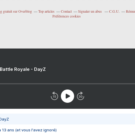
g gratuit sur Overblog
Top articles
Contact
Signaler un abus
C.G.U.
Rémuné
Préférences cookies
 Battle Royale - DayZ
 DayZ
 a 13 ans (et vous l'avez ignoré)