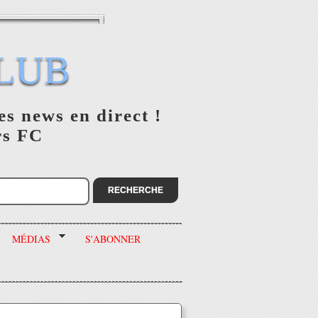
LUB
es news en direct !
rs FC
MÉDIAS
S'ABONNER