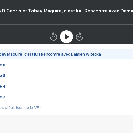
 DiCaprio et Tobey Maguire, c'est lui ! Rencontre avec Dam
bey Maguire, c'est lui ! Rencontre avec Damien Witecka
e 6
e 5
e 4
e 3
s créatrices de la VF !
e 2
e 1