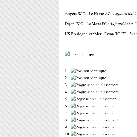
Angers SCO - Le Havre AC :
Aujourd'hui à
Dijon FCO - Le Mans FC :
Aujourd'hui à 1
US Boulogne-sur-Mer - Evian TG FC :
Lund
1
2
3
4
5
6
7
8
9
10