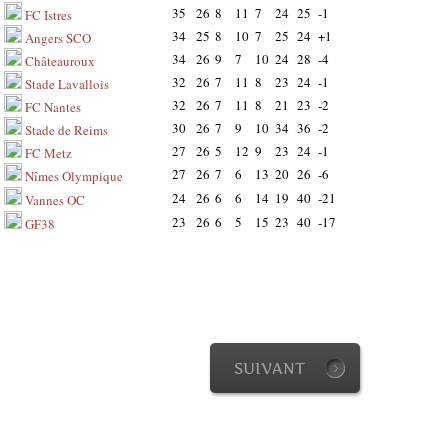
35
26
8
11
7
24
25
-1
FC Istres
34
25
8
10
7
25
24
+1
Angers SCO
34
26
9
7
10
24
28
-4
Châteauroux
32
26
7
11
8
23
24
-1
Stade Lavallois
32
26
7
11
8
21
23
-2
FC Nantes
30
26
7
9
10
34
36
-2
Stade de Reims
27
26
5
12
9
23
24
-1
FC Metz
27
26
7
6
13
20
26
-6
Nîmes Olympique
24
26
6
6
14
19
40
-21
Vannes OC
23
26
6
5
15
23
40
-17
GF38
SUIVANT