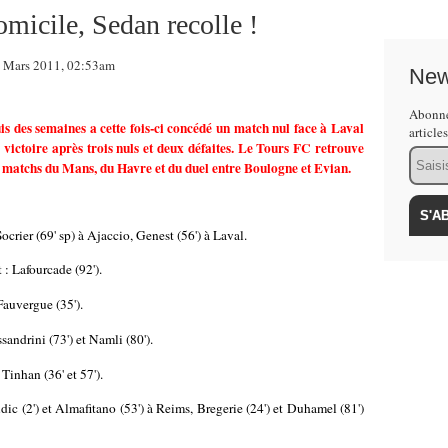
micile, Sedan recolle !
 Mars 2011, 02:53am
New
Abonne
s des semaines a cette fois-ci concédé un match nul face à Laval
article
 victoire après trois nuls et deux défaites. Le Tours FC retrouve
Email
 matchs du Mans, du Havre et du duel entre Boulogne et Evian.
ocrier (69' sp) à Ajaccio, Genest (56') à Laval.
 : Lafourcade (92').
Fauvergue (35').
ssandrini (73') et Namli (80').
 Tinhan (36' et 57').
ic (2') et Almafitano (53') à Reims, Bregerie (24') et Duhamel (81')