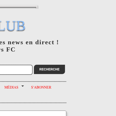
LUB
es news en direct !
rs FC
MÉDIAS
S'ABONNER