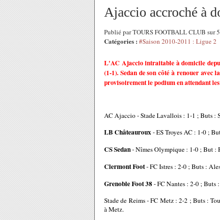
Ajaccio accroché à do
Publié par TOURS FOOTBALL CLUB sur 5
Catégories :
#Saison 2010-2011 : Ligue 2
L'AC Ajaccio intraitable à domicile depui
(1-1). Sedan de son côté à renouer avec la
provisoirement le podium en attendant les
AC Ajaccio - Stade Lavallois : 1-1 ; Buts : S
LB Châteauroux
- ES Troyes AC : 1-0 ; But
CS Sedan
- Nîmes Olympique : 1-0 ; But : 
Clermont Foot
- FC Istres : 2-0 ; Buts : Ale
Grenoble Foot 38
- FC Nantes : 2-0 ; Buts :
Stade de Reims - FC Metz : 2-2 ; Buts : Toud
à Metz.