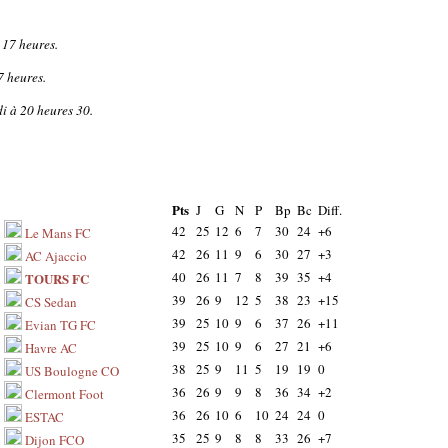
 17 heures.
7 heures.
i à 20 heures 30.
Pts
J
G
N
P
Bp
Bc
Diff.
42
25
12
6
7
30
24
+6
Le Mans FC
42
26
11
9
6
30
27
+3
AC Ajaccio
40
26
11
7
8
39
35
+4
TOURS FC
39
26
9
12
5
38
23
+15
CS Sedan
39
25
10
9
6
37
26
+11
Evian TG FC
39
25
10
9
6
27
21
+6
Havre AC
38
25
9
11
5
19
19
0
US Boulogne CO
36
26
9
9
8
36
34
+2
Clermont Foot
36
26
10
6
10
24
24
0
ESTAC
35
25
9
8
8
33
26
+7
Dijon FCO