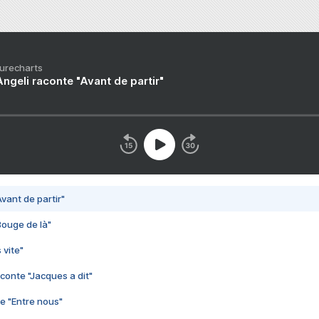
Purecharts
ngeli raconte "Avant de partir"
vant de partir"
Bouge de là"
 vite"
conte "Jacques a dit"
e "Entre nous"