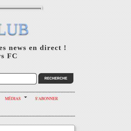
LUB
es news en direct !
rs FC
MÉDIAS
S'ABONNER