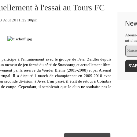
ellement à l'essai au Tours FC
3 Août 2011, 22:00pm
New
Abonne
article
Email
s participe à l'entraînement avec le groupe de Peter Zeidler depuis
 un meneur de jeu formé du côté de Strasbourg et actuellement libre.
ivement par la réserve du Werder Brême (2005-2008) et par Arsenal
ortugal. Il a disputé 1 match de championnat en 2009-2010 avec
n seconde division, à Aves. L'an passé, il était de retour à Coimbra
de coupe. Cependant, il semblerait que le club ne souhaite pas le