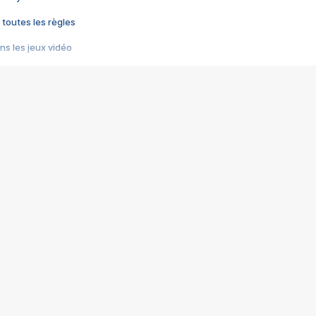
 toutes les règles
s les jeux vidéo
us choquant de Rockstar ? - Le scandale BULLY
e plus moche de Steam
du RÊVE tourne au CAUCHEMAR
pendant 8 heures
it… à tort
umiliés par un jeu vidéo
ire - Final Fantasy 8
ti un empire - Age of Empires
story DOFUS
tard, il crée l'un des pires jeux de tous les temps, MindsEye.