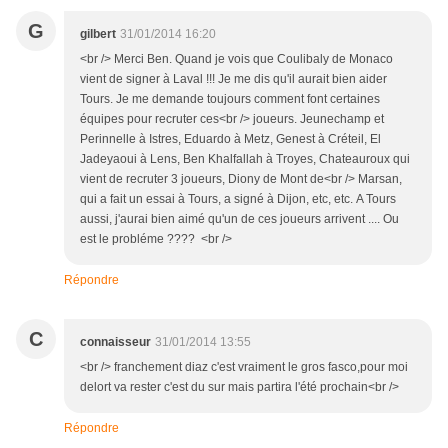
G
gilbert
31/01/2014 16:20
<br /> Merci Ben. Quand je vois que Coulibaly de Monaco
vient de signer à Laval !!! Je me dis qu'il aurait bien aider
Tours. Je me demande toujours comment font certaines
équipes pour recruter ces<br /> joueurs. Jeunechamp et
Perinnelle à Istres, Eduardo à Metz, Genest à Créteil, El
Jadeyaoui à Lens, Ben Khalfallah à Troyes, Chateauroux qui
vient de recruter 3 joueurs, Diony de Mont de<br /> Marsan,
qui a fait un essai à Tours, a signé à Dijon, etc, etc. A Tours
aussi, j'aurai bien aimé qu'un de ces joueurs arrivent .... Ou
est le probléme ???? <br />
Répondre
C
connaisseur
31/01/2014 13:55
<br /> franchement diaz c'est vraiment le gros fasco,pour moi
delort va rester c'est du sur mais partira l'été prochain<br />
Répondre