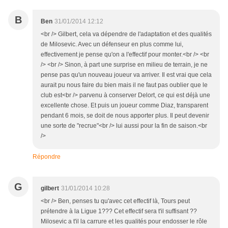
B
Ben
31/01/2014 12:12
<br /> Gilbert, cela va dépendre de l'adaptation et des qualités
de Milosevic. Avec un défenseur en plus comme lui,
effectivement je pense qu'on a l'effectif pour monter.<br /> <br
/> <br /> Sinon, à part une surprise en milieu de terrain, je ne
pense pas qu'un nouveau joueur va arriver. Il est vrai que cela
aurait pu nous faire du bien mais il ne faut pas oublier que le
club est<br /> parvenu à conserver Delort, ce qui est déjà une
excellente chose. Et puis un joueur comme Diaz, transparent
pendant 6 mois, se doit de nous apporter plus. Il peut devenir
une sorte de "recrue"<br /> lui aussi pour la fin de saison.<br
/>
Répondre
G
gilbert
31/01/2014 10:28
<br /> Ben, penses tu qu'avec cet effectif là, Tours peut
prétendre à la Ligue 1??? Cet effectif sera t'il suffisant ??
Milosevic a t'il la carrure et les qualités pour endosser le rôle