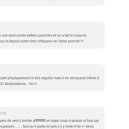
 une dent contre ketkeo peut etre kil lui a fait le coup du
our et depuis notre cher critiqueur ne l'aime plus<br />
posant physiquement ni très régulier mais il en est quand même à
1 titularisations...<br />
2:20
un peu de vent y tombe pffffffffffff un leger coup d epaule et hop par
les,passes..........faut qu il parte en juin,s y y reste il<br /> serra