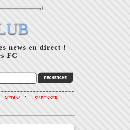
LUB
es news en direct !
rs FC
MÉDIAS
S'ABONNER