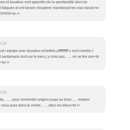
keo et kouakou vont apportés de la spontanéité alors ke
 fatigués et ont besoin récupérer maintenant les mal classé ne
!!!!!!!!!<br />
6:20
it l equipe avec kouakou et ketkéo pfffffffffff y sont cramés c
et santamaria sont sur le banc,j y crois pas.........on se tire une<br
é<br />
6:10
tia..........pour emmerder angers jusqu au bout........restons
 vous avez dans le ventre.........allez les bleus<br />