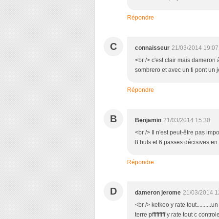
Répondre
C
connaisseur
21/03/2014 19:07
<br /> c'est clair mais dameron à
sombrero et avec un ti pont un j
Répondre
B
Benjamin
21/03/2014 15:30
<br /> Il n'est peut-être pas im
8 buts et 6 passes décisives en 2
Répondre
D
dameron jerome
21/03/2014 1
<br /> ketkeo y rate tout..........
terre pfffffffff y rate tout c contro