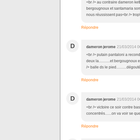
<br /> au contraire dameron ket
bergougnoux et santamaria sont
nous réussissent pas<br /> trop!!!!
Répondre
D
dameron jerome
21/03/2014 0
<br /> putain pantaloni a recondu
deux la............et bergougnoux 
/> balle ds le pied...........dégout
Répondre
D
dameron jerome
21/03/2014 0
<br /> victoire ce soir contre bas
concentrés.......on va voir se que
Répondre