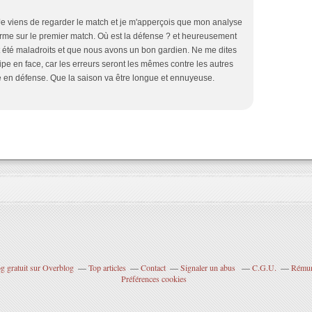
! Je viens de regarder le match et je m'apperçois que mon analyse
irme sur le premier match. Où est la défense ? et heureusement
été maladroits et que nous avons un bon gardien. Ne me dites
ipe en face, car les erreurs seront les mêmes contre les autres
e en défense. Que la saison va être longue et ennuyeuse.
g gratuit sur Overblog
Top articles
Contact
Signaler un abus
C.G.U.
Rémuné
Préférences cookies