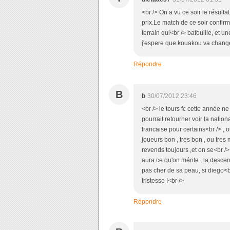
<br /> On a vu ce soir le résulta
prix.Le match de ce soir confir
terrain qui<br /> bafouille, et un
j'espere que kouakou va changer
Répondre
B
b
30/07/2012 23:46
<br /> le tours fc cette année 
pourrait retourner voir la natio
francaise pour certains<br /> , 
joueurs bon , tres bon , ou tres
revends toujours ,et on se<br /
aura ce qu'on mérite , la descent
pas cher de sa peau, si diego<b
tristesse !<br />
Répondre