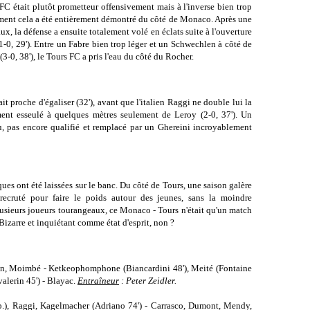
FC était plutôt prometteur offensivement mais
à l'inverse
bien trop
ment cela a été entièrement démontré du côté de Monaco. Après une
, la défense a ensuite totalement volé en éclats suite à l'ouverture
1-0, 29'). Entre un Fabre bien trop léger et un Schwechlen à côté de
(3-0, 38'), le Tours FC a pris l'eau du côté du Rocher.
t proche d'égaliser (32'), avant que l'italien Raggi ne double lui la
ment esseulé à quelques mètres seulement de Leroy (2-0, 37'). Un
, pas encore qualifié et remplacé par un Ghereini incroyablement
ues ont été laissées sur le banc. Du côté de Tours, une saison galère
 recruté pour faire le poids autour des jeunes, sans la moindre
lusieurs joueurs tourangeaux, ce Monaco - Tours n'était qu'un match
. Bizarre et inquiétant comme état d'esprit, non ?
en, Moimbé - Ketkeophomphone (Biancardini 48'), Meité (Fontaine
valerin 45') - Blayac.
Entraîneur
: Peter Zeidler.
p.), Raggi, Kagelmacher (Adriano 74') - Carrasco, Dumont, Mendy,