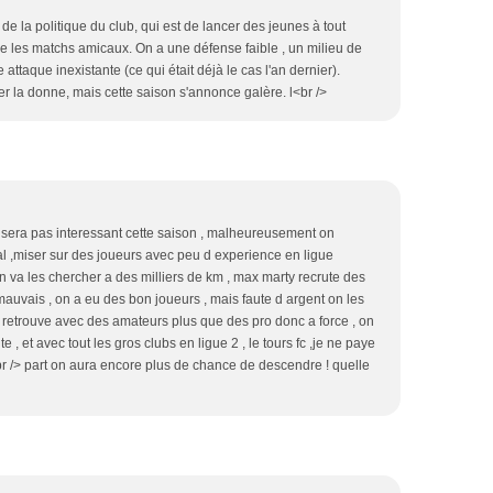
t de la politique du club, qui est de lancer des jeunes à tout
me les matchs amicaux. On a une défense faible , un milieu de
e attaque inexistante (ce qui était déjà le cas l'an dernier).
 la donne, mais cette saison s'annonce galère. l<br />
ne sera pas interessant cette saison , malheureusement on
nal ,miser sur des joueurs avec peu d experience en ligue
on va les chercher a des milliers de km , max marty recrute des
 mauvais , on a eu des bon joueurs , mais faute d argent on les
> retrouve avec des amateurs plus que des pro donc a force , on
e , et avec tout les gros clubs en ligue 2 , le tours fc ,je ne paye
r /> part on aura encore plus de chance de descendre ! quelle