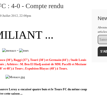
C : 4-0 - Compte rendu
Juillet 2012, 22:00pm
New
Abonne
ILIANT ...
article
Email
-
sco (30'), Raggi (37'), Touré (38') et Germain (44') ; Stade Louis
rnée
;
Arbitres : M
. Ben El Hadj
assisté de MM. Pacelli et Meziane
8' et 48') à Tours ; Expulsion Blayac (48') à Tours
.
pauvre Leroy a encaissé quatre buts et le Tours FC du même coup
e cette saison ...