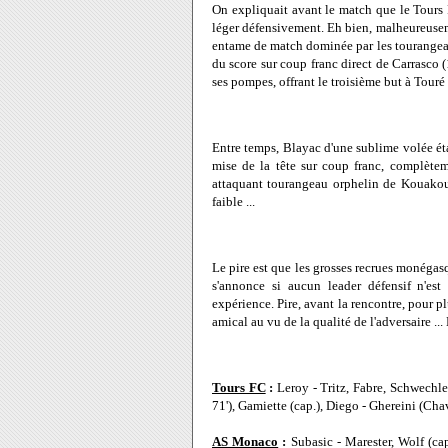
On expliquait avant le match que le Tours 
léger défensivement. Eh bien, malheureuse
entame de match dominée par les tourangeaux
du score sur coup franc direct de Carrasco (
ses pompes, offrant le troisième but à Touré 
Entre temps, Blayac d'une sublime volée étai
mise de la tête sur coup franc, complète
attaquant tourangeau orphelin de Kouakou
faible ...
Le pire est que les grosses recrues monégasq
s'annonce si aucun leader défensif n'est
expérience. Pire, avant la rencontre, pour p
amical au vu de la qualité de l'adversaire ..
Tours FC
:
Leroy - Tritz, Fabre, Schwechl
71'), Gamiette (cap.), Diego - Ghereini (Cha
AS Monaco
:
Subasic - Marester, Wolf (ca