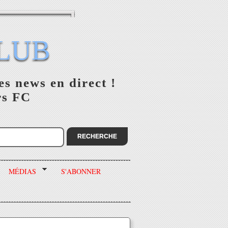
LUB
es news en direct !
rs FC
MÉDIAS
S'ABONNER