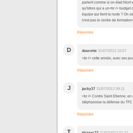
parlent comme si on était Niort et
qu'Istres qui a un<br /> budget
équipe qui tient la route ? On
n'est pas le centre de formation<
Répondre
D
doucette
31/07/2012 10:57
<br /> cette année, avec ses je
Répondre
J
jacky37
31/07/2012 09:11
<br /> Contre Saint Etienne, en
stéphanoise la défense du TFC é
Répondre
T
tiictaac37
31/07/2012 01:31