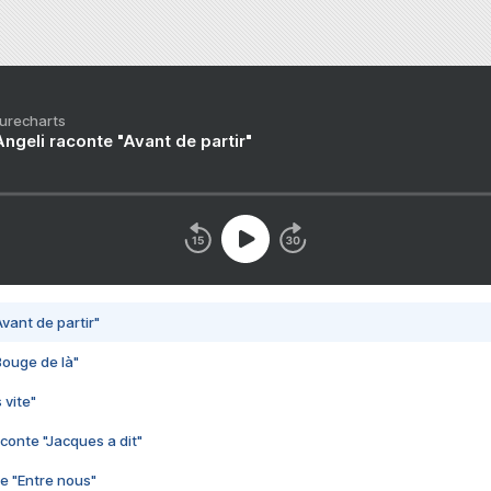
Purecharts
ngeli raconte "Avant de partir"
vant de partir"
Bouge de là"
 vite"
conte "Jacques a dit"
e "Entre nous"