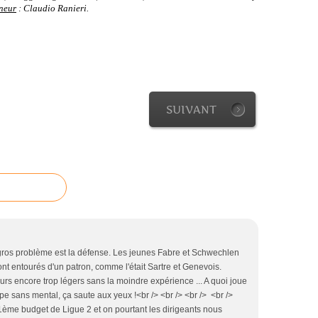
neur
: Claudio Ranieri.
SUIVANT
 gros problème est la défense. Les jeunes Fabre et Schwechlen
sont entourés d'un patron, comme l'était Sartre et Genevois.
urs encore trop légers sans la moindre expérience ... A quoi joue
pe sans mental, ça saute aux yeux !<br /> <br /> <br /> <br />
 11ème budget de Ligue 2 et on pourtant les dirigeants nous