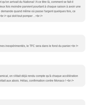
 qu'on arrivait du National ! A ce titre là, comment se fait-il
 deux fois moindre parvient pourtant à chaque saison à avoir une
 se demande quand même où passe l'argent quelques fois, ce
br /> qui doit tout pomper ...<br />
unes inexpérimentés, le TFC sera dans le fond du panier.<br />
 amical, on s'était déjà rendu compte qu'à chaque accélération
tait aux abois. Hélas, confirmation contre Monaco ! <br />