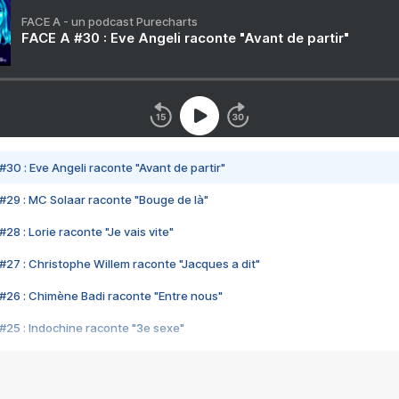
FACE A - un podcast Purecharts
FACE A #30 : Eve Angeli raconte "Avant de partir"
#30 : Eve Angeli raconte "Avant de partir"
#29 : MC Solaar raconte "Bouge de là"
28 : Lorie raconte "Je vais vite"
#27 : Christophe Willem raconte "Jacques a dit"
#26 : Chimène Badi raconte "Entre nous"
#25 : Indochine raconte "3e sexe"
#24 : Zaho raconte "C'est chelou"
#23 : Patrick Bruel raconte "Au café des délices"