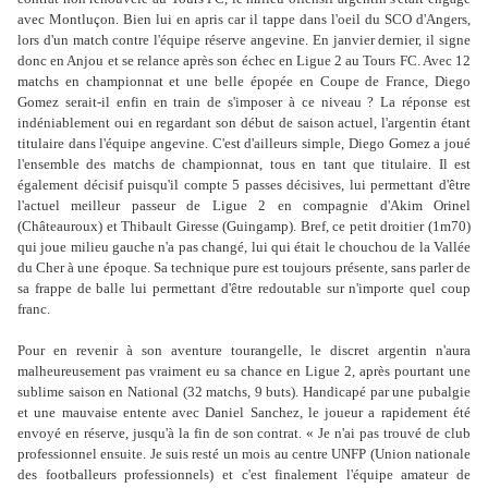
avec Montluçon. Bien lui en apris car il tappe dans l'oeil du SCO d'Angers,
lors d'un match contre l'équipe réserve angevine. En janvier dernier, il signe
donc en Anjou et se relance après son échec en Ligue 2 au Tours FC. Avec 12
matchs en championnat et une belle épopée en Coupe de France, Diego
Gomez serait-il enfin en train de s'imposer à ce niveau ? La réponse est
indéniablement oui en regardant son début de saison actuel, l'argentin étant
titulaire dans l'équipe angevine. C'est d'ailleurs simple, Diego Gomez a joué
l'ensemble des matchs de championnat, tous en tant que titulaire. Il est
également décisif puisqu'il compte 5 passes décisives, lui permettant d'être
l'actuel meilleur passeur de Ligue 2 en compagnie d'Akim Orinel
(Châteauroux) et Thibault Giresse (Guingamp). Bref, ce petit droitier (1m70)
qui joue milieu gauche n'a pas changé, lui qui était le chouchou de la Vallée
du Cher à une époque. Sa technique pure est toujours présente, sans parler de
sa frappe de balle lui permettant d'être redoutable sur n'importe quel coup
franc.
Pour en revenir à son aventure tourangelle, le discret argentin n'aura
malheureusement pas vraiment eu sa chance en Ligue 2, après pourtant une
sublime saison en National (32 matchs, 9 buts). Handicapé par une pubalgie
et une mauvaise entente avec Daniel Sanchez, le joueur a rapidement été
envoyé en réserve, jusqu'à la fin de son contrat. « Je n'ai pas trouvé de club
professionnel ensuite. Je suis resté un mois au centre UNFP (Union nationale
des footballeurs professionnels) et c'est finalement l'équipe amateur de