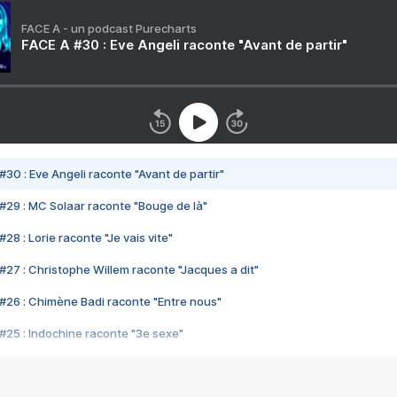
FACE A - un podcast Purecharts
FACE A #30 : Eve Angeli raconte "Avant de partir"
#30 : Eve Angeli raconte "Avant de partir"
#29 : MC Solaar raconte "Bouge de là"
28 : Lorie raconte "Je vais vite"
#27 : Christophe Willem raconte "Jacques a dit"
#26 : Chimène Badi raconte "Entre nous"
#25 : Indochine raconte "3e sexe"
#24 : Zaho raconte "C'est chelou"