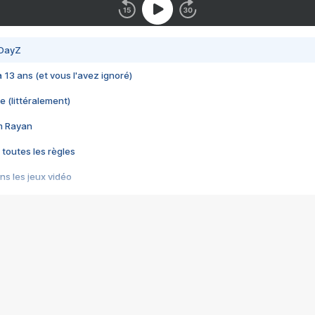
 DayZ
 a 13 ans (et vous l'avez ignoré)
e (littéralement)
im Rayan
 toutes les règles
s les jeux vidéo
us choquant de Rockstar ? - Le scandale BULLY
e plus moche de Steam
du RÊVE tourne au CAUCHEMAR
pendant 8 heures
it… à tort