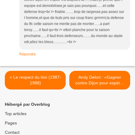
equipe est demobilisee,je sais pas pourquoi.......et cette
defense trop<br /> friable..........trop de largesse,pas assez sur
l homme,et que de buts pris sur coup franc grrrrrrrr,la defense
du tfc cette saison ne merite pas de monter.......a part
leroy........il faut qu<br /> ettori planche pour la saison
prochaine.......il faut trois defenseurs.........du monde au stade
vdr,allez les bleus...............<br />
Répondre
< Le respect du lion (1987-
Andy Delort : «Gagner
1988)
contre Dijon pour espérer
quelque chose» >
Hébergé par Overblog
Top articles
Pages
Contact