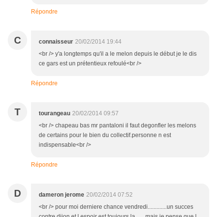
Répondre
C
connaisseur
20/02/2014 19:44
<br /> y'a longtemps qu'il a le melon depuis le début je le dis
ce gars est un prétentieux refoulé<br />
Répondre
T
tourangeau
20/02/2014 09:57
<br /> chapeau bas mr pantaloni il faut degonfler les melons
de certains pour le bien du collectif.personne n est
indispensable<br />
Répondre
D
dameron jerome
20/02/2014 07:52
<br /> pour moi derniere chance vendredi.............un succes
contre dijon et l espoir est toujours la.......mais je pense que l