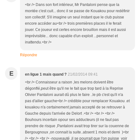
<br /> Dans son fort intérieur, Mr Pantaloni pense que la
montée c'est cuit... donc il se passe de Kouakou pour redéfinir
son collectif. S'il imagine un seul instant que le club puisse
encore accéder au<br /> trois premières places il le ferait
jouer. Ce joueur est certes encore brouillon mais il est aussi
imprévisible... donc capable d'un exploit ...personnel et
inattendu.<br />
Répondre
E
en ligue 1 mais quand ?
21/02/2014 09:41
<br /> Connaisseur a raison ,les melons doivent être
dégonflé,peut être qu'il ne le fait que trop tard à la Reprise
Olivier Pantaloni aurait dû plus le faire ..le pb c'est qu'il n'a
pas d'ailier gauche<br /> crédible pour remplacer Kouakou .et
kouakou n'a certainement jamais accepté de se retrouver à
Gauche depuis l'arrivée de Delort .<br /> <br /> <br />
Bouhours incertain opour ses adducteurs (il ne faut pas
prendre de risque ,Pantaloni avait trop tirer sur la couenne de
Bergougnoux ,on connait la suite..absent 1 mois et demi )<br
/> <br /> <br /> -nouveauté ,il se pourrait que l'on puisse voir