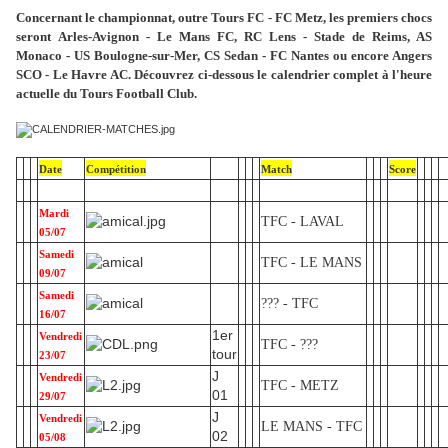
Concernant le championnat, outre Tours FC - FC Metz, les premiers chocs
seront
Arles-Avignon - Le Mans FC,
RC Lens - Stade de Reims, AS
Monaco - US Boulogne-sur-Mer, CS Sedan - FC Nantes ou encore Angers
SCO - Le Havre AC. Découvrez ci-dessous le calendrier complet à l'heure
actuelle du Tours Football Club.
Date
Compétition
Match
Score
B
Mardi
TFC - LAVAL
05/07
Samedi
TFC - LE MANS
09/07
Samedi
??? - TFC
16/07
1er
Vendredi
TFC - ???
tour
23/07
J
Vendredi
TFC - METZ
01
29/07
J
Vendredi
LE MANS - TFC
02
05/08