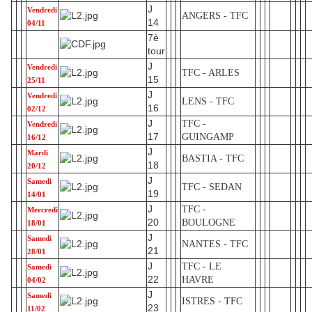
J
Vendredi
ANGERS - TFC
14
04/11
7è
tour
J
Vendredi
TFC - ARLES
15
25/11
J
Vendredi
LENS - TFC
16
02/12
J
TFC -
Vendredi
17
GUINGAMP
16/12
J
Mardi
BASTIA - TFC
18
20/12
J
Samedi
TFC - SEDAN
19
14/01
J
TFC -
Mercredi
20
BOULOGNE
18/01
J
Samedi
NANTES - TFC
21
28/01
J
TFC - LE
Samedi
22
HAVRE
04/02
J
Samedi
ISTRES - TFC
23
11/02