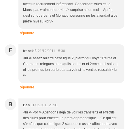
avec un recrutement intéressant. Concernant Arles et Le
Mans, pas vraiment une<br /> surprise selon moi ... Après,
c'est sûr que Lens et Monaco, personne ne les attendait à ce
piètre niveau.<br />
Répondre
F
francia3
21/12/2011 15:30
<br /> assez bizarre cette ligue 2, pierrot qui voyait Reims et
Clermonts relegues alors quils sont 1 er et 2eme a mi saison,
et les promus jen parle pas....a voir si ils vont se ressaisir!<br
/>
Répondre
B
Ben
11/06/2011 21:01
<br /> <br /> Attendons déjà de voir les transferts et effectifs
des clubs pour émettre un premier pronostique ... Ce qui est
sûr, c'est que cette Ligue 2 s'annonce assez alléchante avec