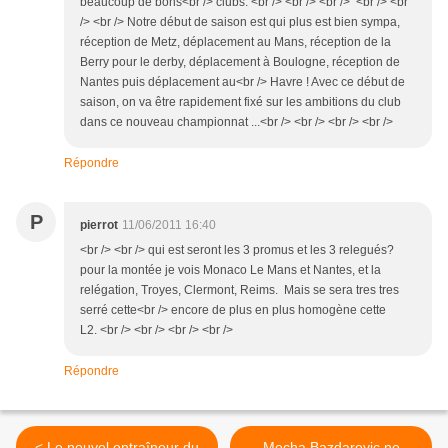
beaucoup de bons<br /> clubs. <br /> <br /> <br /> <br /> <br
/> <br /> Notre début de saison est qui plus est bien sympa,
réception de Metz, déplacement au Mans, réception de la
Berry pour le derby, déplacement à Boulogne, réception de
Nantes puis déplacement au<br /> Havre ! Avec ce début de
saison, on va être rapidement fixé sur les ambitions du club
dans ce nouveau championnat ...<br /> <br /> <br /> <br />
Répondre
P
pierrot
11/06/2011 16:40
<br /> <br /> qui est seront les 3 promus et les 3 relegués?
pour la montée je vois Monaco Le Mans et Nantes, et la
relégation, Troyes, Clermont, Reims. Mais se sera tres tres
serré cette<br /> encore de plus en plus homogène cette
L2. <br /> <br /> <br /> <br />
Répondre
< Le nouvel entraîneur du
Mecha Bazdarevic ne