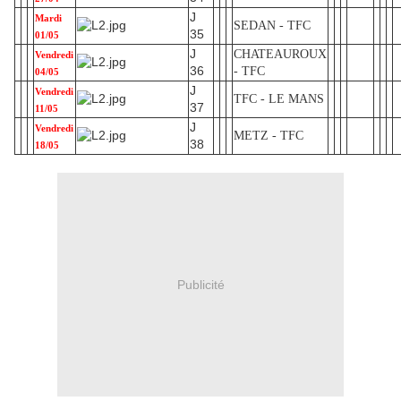
J
Mardi
SEDAN - TFC
35
01/05
J
CHATEAUROUX
Vendredi
36
- TFC
04/05
J
Vendredi
TFC - LE MANS
37
11/05
J
Vendredi
METZ - TFC
38
18/05
Publicité