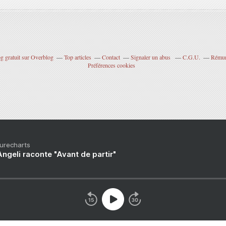
g gratuit sur Overblog
Top articles
Contact
Signaler un abus
C.G.U.
Rémuné
Préférences cookies
Purecharts
ngeli raconte "Avant de partir"