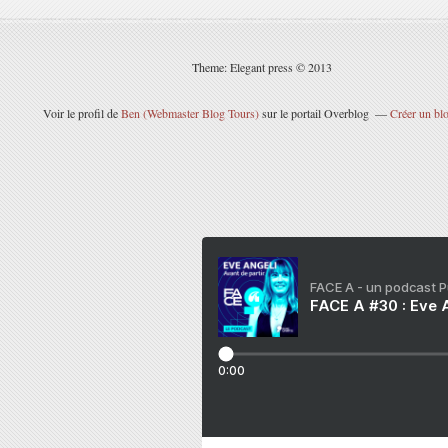
Theme: Elegant press © 2013
Voir le profil de
Ben (Webmaster Blog Tours)
sur le portail Overblog
Créer un blo
FACE A - un podcast 
FACE A #30 : Eve A
0:00