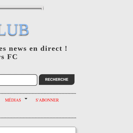
LUB
es news en direct !
rs FC
MÉDIAS
S'ABONNER