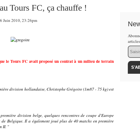
au Tours FC, ça chauffe !
 Juin 2010, 23:26pm
New
Abonne
article
Email
que le Tours FC avait proposé un contrat à un milieu de terrain
emière division hollandaise, Christophe Grégoire (1m87 - 75 kg) est
première division belge, quelques rencontres de coupe d'Europe
e de Belgique. Il a également joué plus de 40 matchs en première
 II. "