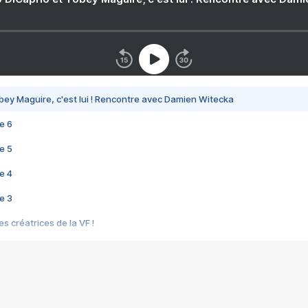
bey Maguire, c'est lui ! Rencontre avec Damien Witecka
e 6
e 5
e 4
e 3
s créatrices de la VF !
e 2
e 1
e Mektoub My Love arrive enfin ! Rencontre avec Shaïn Boumedine et Sal