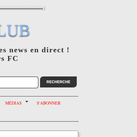
LUB
es news en direct !
rs FC
MÉDIAS
S'ABONNER