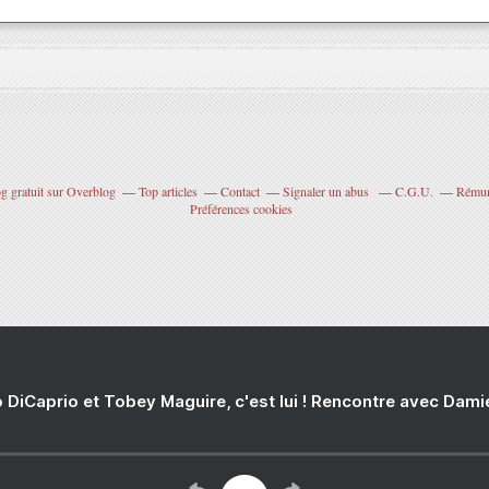
g gratuit sur Overblog
Top articles
Contact
Signaler un abus
C.G.U.
Rémuné
Préférences cookies
 DiCaprio et Tobey Maguire, c'est lui ! Rencontre avec Dam