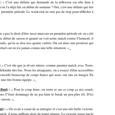
:
« C'est une défaite qui demande de la réflexion car elle dure à
qu'on l'a déjà fait en début de semaine ? Oui, c'est une défaite qui fait
première période. Le week-end ne sera pas de trop pour réfléchir à
 a pas le droit d'être aussi mauvais en première période où on a été
n début de saison et quand on voit notre match contre Clermont, il
arle, qu'on se dise nos quatre vérités. On est dans une position qui
ituel car on n'a jamais connu une telle situation. »
:
« C'est sûr que je rêvais mieux comme premier match avec Tours.
défendre très bas. Nous les attaquants, on a essayé d'être accessibles
a concédé beaucoup de coups francs qui nous ont mis en danger. En
 a une très bonne équipe. »
Foot)
:
« Pour le coup franc, on tente et sur ce coup ça m'a sourit,
ions. C'était dommage de ne pas faire le break un peu plus tôt. D'ici
e saison. »
ot)
:
« On avait à coeur de se rattraper et c'est une très belle victoire.
ch, il nous suffisait alors de rester sérieux. La victoire passe par le