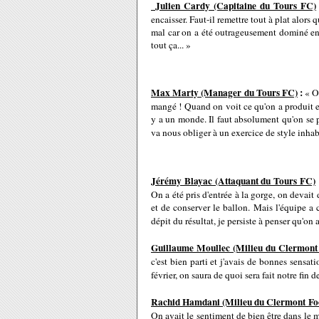
Julien Cardy (Capitaine du Tours FC)
encaisser. Faut-il remettre tout à plat alors 
mal car on a été outrageusement dominé en 
tout ça... »
Max Marty (Manager du Tours FC)
:
« On
mangé ! Quand on voit ce qu'on a produit e
y a un monde. Il faut absolument qu'on se p
va nous obliger à un exercice de style inhab
Jérémy Blayac (Attaquant du Tours FC)
On a été pris d'entrée à la gorge, on devait 
et de conserver le ballon. Mais l'équipe 
dépit du résultat, je persiste à penser qu'on
Guillaume Moullec (Milieu du Clermont 
c'est bien parti et j'avais de bonnes sensat
février, on saura de quoi sera fait notre fin d
Rachid Hamdani (Milieu du Clermont Fo
On avait le sentiment de bien être dans le mat