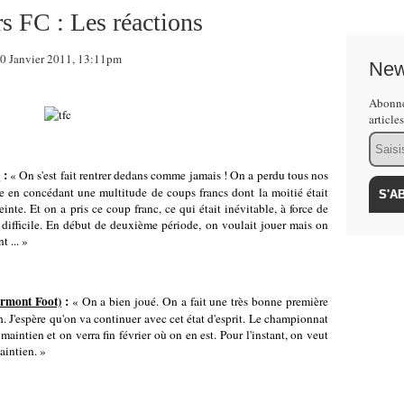
s FC : Les réactions
 Janvier 2011, 13:11pm
New
Abonne
article
Email
)
:
« On s'est fait rentrer dedans comme jamais ! On a perdu tous nos
e en concédant une multitude de coups francs dont la moitié était
einte. Et on a pris ce coup franc, ce qui était inévitable, à force de
it difficile. En début de deuxième période, on voulait jouer mais on
 ... »
rmont Foot)
:
« On a bien joué. On a fait une très bonne première
h. J'espère qu'on va continuer avec cet état d'esprit. Le championnat
e maintien et on verra fin février où on en est. Pour l'instant, on veut
aintien. »