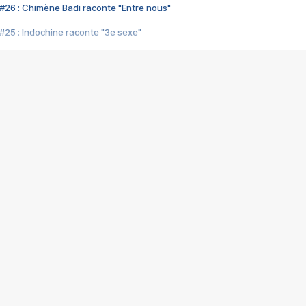
#26 : Chimène Badi raconte "Entre nous"
#25 : Indochine raconte "3e sexe"
#24 : Zaho raconte "C'est chelou"
#23 : Patrick Bruel raconte "Au café des délices"
#22 : Kyo raconte "Le chemin"
#21 : Nolwenn Leroy raconte "Cassé"
#20 : Patrick Hernandez raconte "Born to be alive"
#19 : Lorie raconte "Près de moi"
#18 : Michael Jones raconte "A nos actes manqués" (avec Jean-Jacque
#17 : Khaled raconte "Aïcha"
#16 : Corneille raconte "Parce qu'on vient de loin"
#15 : Indochine raconte "L'aventurier"
14 : Lorie raconte "Sur un air latino"