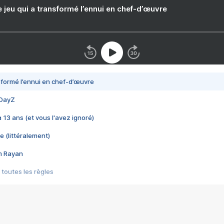
e jeu qui a transformé l’ennui en chef-d’œuvre
nsformé l’ennui en chef-d’œuvre
 DayZ
 a 13 ans (et vous l'avez ignoré)
e (littéralement)
im Rayan
 toutes les règles
s les jeux vidéo
us choquant de Rockstar ? - Le scandale BULLY