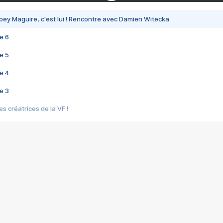
bey Maguire, c'est lui ! Rencontre avec Damien Witecka
e 6
e 5
e 4
e 3
s créatrices de la VF !
e 2
e 1
e Mektoub My Love arrive enfin ! Rencontre avec Shaïn Boumedine et Sal
i : après Toni en famille
elle réalise le bouleversant Dites lui que je l'aime
ais ! Rencontre autour de Vie privée de Rebecca Zlotowski