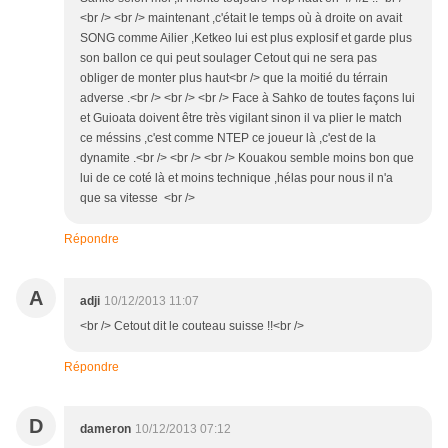
<br /> <br /> maintenant ,c'était le temps où à droite on avait
SONG comme Ailier ,Ketkeo lui est plus explosif et garde plus
son ballon ce qui peut soulager Cetout qui ne sera pas
obliger de monter plus haut<br /> que la moitié du térrain
adverse .<br /> <br /> <br /> Face à Sahko de toutes façons lui
et Guioata doivent être très vigilant sinon il va plier le match
ce méssins ,c'est comme NTEP ce joueur là ,c'est de la
dynamite .<br /> <br /> <br /> Kouakou semble moins bon que
lui de ce coté là et moins technique ,hélas pour nous il n'a
que sa vitesse <br />
Répondre
A
adji
10/12/2013 11:07
<br /> Cetout dit le couteau suisse !!<br />
Répondre
D
dameron
10/12/2013 07:12