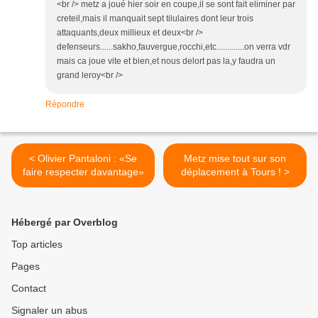
<br /> metz a joué hier soir en coupe,il se sont fait eliminer par
creteil,mais il manquait sept tilulaires dont leur trois
attaquants,deux millieux et deux<br />
defenseurs......sakho,fauvergue,rocchi,etc.............on verra vdr
mais ca joue vite et bien,et nous delort pas la,y faudra un
grand leroy<br />
Répondre
< Olivier Pantaloni : «Se
Metz mise tout sur son
faire respecter davantage»
déplacement à Tours ! >
Hébergé par Overblog
Top articles
Pages
Contact
Signaler un abus