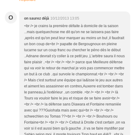
O
on saurez déjà
10/12/2013 13:05
<br /> je crains la première défaite à domicile de la saison
...mais quelquechose me dit qu'on ne se laissera pas faire
,après est qu'on peut leur marquer au moins un but ,il faudrait
un bon coup de<br /> papatte de Bergougnoux en pleine
lucarne sur un coup franc ou chercher le péno dès le début
..Adnane devrait s'y coller à ce petit jeu ,L'arbitre saura il nous
faire plaisir ..<br /> <br /> <br /> parce que Meilleure défense
qui va voir le retour de marchal je vois pas commencer mettre
un but à ce club ..qui survole le championnat.<br /> <br /> <br
/> Mais c'est surtout une équipe qui la&isse le jeu aux autres
et aiment les assasinner en contres,Auxerre est tomber dans
le panneau,à l'extérieur ..un comble .<br /> <br /> <br /> là
Tours va vouloir faire le jeu et risque de se faire avoir<br />
<br /> <br /> la défense sans Diawara et Fontaine remaniée
avec qui ???Guiohata mais avec qui<br /> <br /> <br />
schwechlen ou Tomas ??<br /> <br /> <br /> Bouhours ou
Fontaine<br /> <br /> <br /> Cetout à Droite c'est certain ,on va
voir si il est aussi bien qu'à gauche ..il va se faire mystifier par
Sahko selon moi ,il monte toujours Trop haut en 4/4/2 ..<br />