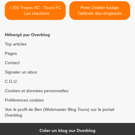
< ES Troyes AC - Tours FC
Peter Zeidler fustige
: Les réactions
l'attitude des dirigeants
troyens ! >
Hébergé par Overblog
Top articles
Pages
Contact
Signaler un abus
C.G.U.
Cookies et données personnelles
Préférences cookies
Voir le profil de Ben (Webmaster Blog Tours) sur le portail
Overblog
Créer un blog sur Overblog