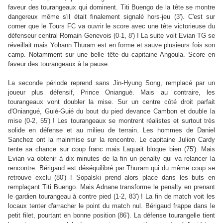
faveur des tourangeaux qui dominent. Titi Buengo de la tête se montre
dangereux même s'il était finalement signalé hors-jeu (3'). C'est sur
corner que le Tours FC va ouvrir le score avec une tête victorieuse du
défenseur central Romain Genevois (0-1, 8') ! La suite voit Evian TG se
réveillait mais Yohann Thuram est en forme et sauve plusieurs fois son
camp. Notamment sur une belle tête du capitaine Angoula. Score en
faveur des tourangeaux à la pause.
La seconde période reprend sans Jin-Hyung Song, remplacé par un
joueur plus défensif, Prince Oniangué. Mais au contraire, les
tourangeaux vont doubler la mise. Sur un centre côté droit parfait
d'Oniangué, Guié-Guié du bout du pied devance Cambon et double la
mise (0-2, 55') ! Les tourangeaux se montrent réalistes et surtout très
solide en défense et au milieu de terrain. Les hommes de Daniel
Sanchez ont la mainmise sur la rencontre. Le capitaine Julien Cardy
tente sa chance sur coup franc mais Laquait bloque bien (75'). Mais
Evian va obtenir à dix minutes de la fin un penalty qui va relancer la
rencontre. Bérigaud est déséquilibré par Thuram qui du même coup se
retrouve exclu (80') ! Sopalski prend alors place dans les buts en
remplaçant Titi Buengo. Mais Adnane transforme le penalty en prenant
le gardien tourangeau à contre pied (1-2, 83') ! La fin de match voit les
locaux tenter d'arracher le point du match nul. Bérigaud frappe dans le
petit filet, pourtant en bonne position (86'). La défense tourangelle tient