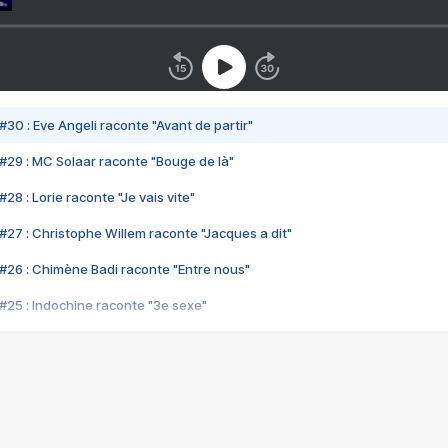
#30 : Eve Angeli raconte "Avant de partir"
#29 : MC Solaar raconte "Bouge de là"
28 : Lorie raconte "Je vais vite"
#27 : Christophe Willem raconte "Jacques a dit"
#26 : Chimène Badi raconte "Entre nous"
#25 : Indochine raconte "3e sexe"
#24 : Zaho raconte "C'est chelou"
#23 : Patrick Bruel raconte "Au café des délices"
#22 : Kyo raconte "Le chemin"