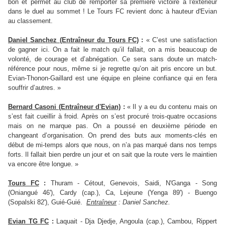
bon et permet au club de remporter sa première victoire à l'extérieur
dans le duel au sommet ! Le Tours FC revient donc à hauteur d'Evian
au classement.
Daniel Sanchez (Entraîneur du Tours FC)
:
« C’est une satisfaction
de gagner ici. On a fait le match qu’il fallait, on a mis beaucoup de
volonté, de courage et d’abnégation. Ce sera sans doute un match-
référence pour nous, même si je regrette qu’on ait pris encore un but.
Evian-Thonon-Gaillard est une équipe en pleine confiance qui en fera
souffrir d’autres. »
Bernard Casoni (Entraîneur d'Evian)
:
« Il y a eu du contenu mais on
s’est fait cueillir à froid. Après on s’est procuré trois-quatre occasions
mais on ne marque pas. On a poussé en deuxième période en
changeant d’organisation. On prend des buts aux moments-clés en
début de mi-temps alors que nous, on n’a pas marqué dans nos temps
forts. Il fallait bien perdre un jour et on sait que la route vers le maintien
va encore être longue. »
Tours FC
:
Thuram - Cétout, Genevois, Saidi, N'Ganga - Song
(Oniangué 46'), Cardy (cap.), Ca, Lejeune (Yenga 89') - Buengo
(Sopalski 82'), Guié-Guié.
Entraîneur
: Daniel Sanchez.
Evian TG FC
:
Laquait - Dja Djedje, Angoula (cap.), Cambou, Rippert