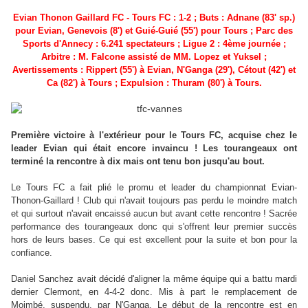
Evian Thonon Gaillard FC - Tours FC : 1-2 ; Buts : Adnane (83' sp.)
pour Evian, Genevois (8') et Guié-Guié (55') pour Tours ; Parc des
Sports d'Annecy : 6.241 spectateurs ;
Ligue 2 : 4ème journée
;
Arbitre : M
. Falcone
assisté de MM. Lopez et Yuksel ;
Avertissements : Rippert (55') à Evian, N'Ganga (29'), Cétout (42') et
Ca (82') à Tours ; Expulsion : Thuram (80') à Tours
.
Première victoire à l'extérieur pour le Tours FC, acquise chez le
leader Evian qui était encore invaincu ! Les tourangeaux ont
terminé la rencontre à dix mais ont tenu bon jusqu'au bout.
Le Tours FC a fait plié le promu et leader du championnat Evian-
Thonon-Gaillard ! Club qui n'avait toujours pas perdu le moindre match
et qui surtout n'avait encaissé aucun but avant cette rencontre ! Sacrée
performance des tourangeaux donc qui s'offrent leur premier succès
hors de leurs bases. Ce qui est excellent pour la suite et bon pour la
confiance.
Daniel Sanchez avait décidé d'aligner la même équipe qui a battu mardi
dernier Clermont, en 4-4-2 donc. Mis à part le remplacement de
Moimbé, suspendu, par N'Ganga. Le début de la rencontre est en