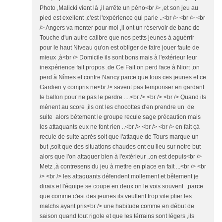
Photo ,Malicki vient là ,il arrête un péno<br /> ,et son jeu au
pied est exellent ,c'est l'expérience qui parle ..<br /> <br /> <br
/> Angers va monter pour moi ,il ont un réservoir de banc de
Touche d'un autre calibre que nos petits jeunes à aguérrir
pour le haut Niveau qu'on est obliger de faire jouer faute de
mieux ,à<br /> Domicile ils sont bons mais à l'extérieur leur
inexpérience fait propos .de Ce Fait on perd face à Niort ,on
perd à Nîmes et contre Nancy parce que tous ces jeunes et ce
Gardien y compris ne<br /> savent pas temporiser en gardant
le ballon pour ne pas le perdre ....<br /> <br /> <br /> Quand ils
ménent au score ,ils ont les chocottes d'en prendre un de
suite alors bétement le groupe recule sage précaution mais
les attaquants eux ne font rien ..<br /> <br /> <br /> en fait çà
recule de suite après soit que l'attaque de Tours marque un
but ,soit que des situations chaudes ont eu lieu sur notre but
alors que l'on attaquer bien à l'extérieur ..on est depuis<br />
Metz ,à contresens du jeu à mettre en place en fait ...<br /> <br
/> <br /> les attaquants défendent mollement et bêtement je
dirais et l'équipe se coupe en deux on le vois souvent ,parce
que comme c'est des jeunes ils veullent trop vite plier les
matchs ayant pris<br /> une habitude comme en début de
saison quand tout rigole et que les térrains sont légers ,ils