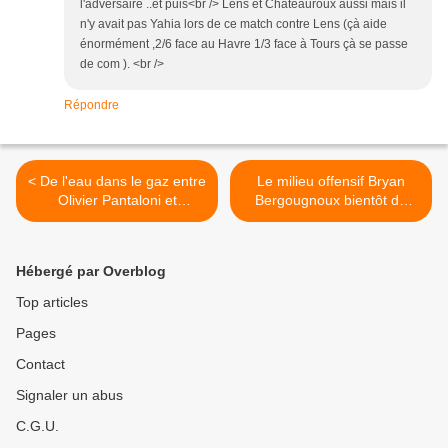
l'adversaire ..et puis<br /> Lens et Chateauroux aussi mais il
n'y avait pas Yahia lors de ce match contre Lens (çà aide
énormément ,2/6 face au Havre 1/3 face à Tours çà se passe
de com ). <br />
Répondre
< De l'eau dans le gaz entre
Le milieu offensif Bryan
Olivier Pantaloni et
Bergougnoux bientôt de
Christian Kouakou
retour >
Hébergé par Overblog
Top articles
Pages
Contact
Signaler un abus
C.G.U.