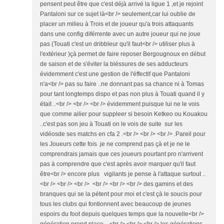
pensent peut être que c'est déjà arrivé la ligue 1 ,et je rejoint
Pantaloni sur ce sujet là<br /> seulement,car lui oublie de
placer un milieu à Trois et de joueur qu'a trois attaquants
dans une config diférrente avec un autre joueur qui ne joue
pas (Touati c'est un dribbleur qu'il faut<br /> utiliser plus à
l'extérieur )çà permet de faire reposer Bergougnoux en début
de saison et de s'éviter la bléssures de ses adducteurs
évidemment c'est une gestion de l'éffectif que Pantaloni
n'a<br /> pas su faire ..ne donnant pas sa chance ni à Tomas
pour tant longtemps dispo et pas non plus à Touati quand il y
était ..<br /> <br /> <br /> évidemment puisque lui ne le vois
que comme ailier pour suppleer si besoin Ketkeo ou Kouakou
..c'est pas son jeu à Touati on le vois de suite sur les
vidéosde ses matchs en cfa 2 .<br /> <br /> <br /> .Pareil pour
les Joueurs cette fois .je ne comprend pas çà et je ne le
comprendrais jamais que ces joueurs pourtant pro n'arrivent
pas à comprendre que c'est après avoir marquer qu'il faut
être<br /> encore plus vigilants je pense à l'attaque surtout ..
<br /> <br /> <br /> <br /> <br /> <br /> des gamins et des
branques qui se la pétent pour moi et c'est çà le soucis pour
tous les clubs qui fontionnent avec beaucoup de jeunes
espoirs du foot depuis quelques temps que la nouvelle<br />