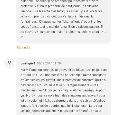
notoriété... beaucoup se prennent pour des stars et sont
prétentieux et nous prennent de haut, nous, les citoyens
lambda.. Sur les schémas tactiques aussi il y a du<br /> vrai,
je ne comprends pas toujours Pantaloni mais c'est lui
l'entraineur... OK aussi sur les "chamailleries" pour tirer les
coups francs, tout le monde l'a vu !!!! on dirait des gamins !!!
ou des<br /> stars, on en revient toujours au même point....<br
/>
Répondre
V
viseligue1
18/02/2014 11:20
<br /> Pantaloni devrais faire revenir de bléssures ses joueurs
d'abord en CFA 2 une petite MT par exemple (avec consignes
d'éviter les coups surtout ,mais force est de constater qu'il n'a
pas pu"<br /> ou voulu le faire plus régulièrement vu les
matchs annulés" ,Donc je ne critiquerait pas Berrenguer pour
çà ,il<br /> nous a sauvé bien des situations auparavant pour
lui en vouloir et il fait peu d'érreurs dans une saison .D'autres
joueurs font plus de bourdes que lui ,Notamment Leroy sur
ses dégagements aux<br /> pieds qui ont amenés ensuite