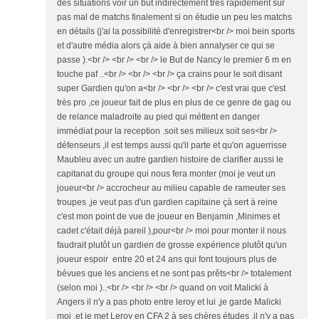
des situations voir un but indirectement très rapidement sur
pas mal de matchs finalement si on étudie un peu les matchs
en détails (j'ai la possibilité d'enregistrer<br /> moi bein sports
et d'autre média alors çà aide à bien annalyser ce qui se
passe ).<br /> <br /> <br /> le But de Nancy le premier 6 m en
touche paf ..<br /> <br /> <br /> ça crains pour le soit disant
super Gardien qu'on a<br /> <br /> <br /> c'est vrai que c'est
très pro ,ce joueur fait de plus en plus de ce genre de gag ou
de relance maladroite au pied qui méttent en danger
immédiat pour la reception .soit ses milieux soit ses<br />
défenseurs ,il est temps aussi qu'il parte et qu'on aguerrisse
Maubleu avec un autre gardien histoire de clarifier aussi le
capitanat du groupe qui nous fera monter (moi je veut un
joueur<br /> accrocheur au milieu capable de rameuter ses
troupes ,je veut pas d'un gardien capitaine çà sert à reine
c'est mon point de vue de joueur en Benjamin ,Minimes et
cadet c'était déjà pareil ),pour<br /> moi pour monter il nous
faudrait plutôt un gardien de grosse expérience plutôt qu'un
joueur espoir entre 20 et 24 ans qui font toujours plus de
bévues que les anciens et ne sont pas prêts<br /> totalement
(selon moi )..<br /> <br /> <br /> quand on voit Malicki à
Angers il n'y a pas photo entre leroy et lui ,je garde Malicki
moi ,et je met Leroy en CFA 2 à ses chères études ,il n'y a pas