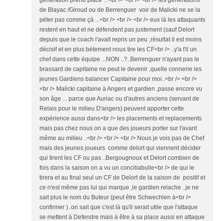
génération prend place ...<br /> <br /> <br /> les générations
de Blayac /Giroud ou de Berrenguer voir de Malicki ne se la
péter pas comme çà ...<br /> <br /> <br /> eux là les attaquants
restent en haut et ne défendent pas justement (sauf Delort
depuis que le coach l'avait repris un peu ,résultat il est moins
décisif et en plus bétement nous tire les CF<br /> ..y'a t'il un
chef dans cette équipe ...NON ..?..Berrenguer n'ayant pas le
brassard de capitaine ne peut le devenir ,quelle connerie les
jeunes Gardiens balancer Capitaine pour moi..<br /> <br />
<br /> Malicki capitaine à Angers et gardien ,passe encore vu
son âge ... parce que Auriac ou d'autres anciens (servant de
Relais pour le milieu D'angers) peuvent apporter cette
expérience aussi dans<br /> les placements et replacements
mais pas chez nous on a que des joueurs porter sur l'avant
même au milieu ..<br /> <br /> <br /> Nous je vois pas de Chef
mais des jeunes joueurs comme delort qui viennent décider
qui tirent les CF ou pas ..Bergougnoux et Delort combien de
fois dans la saison on a vu un conciliabulle<br /> de qui le
tirera et au final seul un CF de Delort de la saison de positif et
ce n'est même pas lui qui marque ,le gardien relache ..je ne
sait plus le nom du Buteur (peut être Schwechlen à<br />
confirmer )..on sait que c'est là qu'il serait utile que l'attaque
se mettent à Defendre mais à être à sa place aussi en attaque