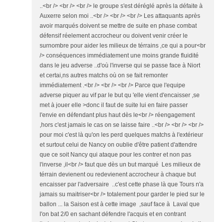
..<br /> <br /> <br /> le groupe s'est déréglé après la défaite à
Auxerre selon moi ..<br /> <br /> <br /> Les attaquants après
avoir marqués doivent se mettre de suite en phase combat
défensif réelement accrocheur ou doivent venir créer le
surnombre pour aider les milieux de térrains ,ce qui a pour<br
/> conséquences immédiatement une moins grande fluidité
dans le jeu adverse ..d'où l'inverse qui se passe face à Niort
et certai,ns autres matchs où on se fait remonter
immédiatement .<br /> <br /> <br /> Parce que l'equipe
adverse piquer au vif par le but qu 'elle vient d'encaisser ,se
met à jouer elle >donc il faut de suite lui en faire passer
l'envie en défendant plus haut dès le<br /> réengagement
,hors c'est jamais le cas on se laisse faire ..<br /> <br /> <br />
pour moi c'est là qu'on les perd quelques matchs à l'extérieur
et surtout celui de Nancy on oublie d'être patient d'attendre
que ce soit Nancy qui ataque pour les contrer et non pas
l'inverse ,il<br /> faut que dès un but marqué Les milieux de
térrain devienent ou redevienent accrocheur à chaque but
encaisser par l'adversaire ..c'est cette phase là que Tours n'a
jamais su maitriser<br /> totalement pour garder le pied sur le
ballon ... la Saison est à cette image ,sauf face à Laval que
l'on bat 2/0 en sachant défendre l'acquis et en contrant