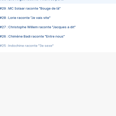
#29 : MC Solaar raconte "Bouge de là"
28 : Lorie raconte "Je vais vite"
#27 : Christophe Willem raconte "Jacques a dit"
#26 : Chimène Badi raconte "Entre nous"
#25 : Indochine raconte "3e sexe"
#24 : Zaho raconte "C'est chelou"
#23 : Patrick Bruel raconte "Au café des délices"
#22 : Kyo raconte "Le chemin"
#21 : Nolwenn Leroy raconte "Cassé"
#20 : Patrick Hernandez raconte "Born to be alive"
#19 : Lorie raconte "Près de moi"
#18 : Michael Jones raconte "A nos actes manqués" (avec Jean-Jacque