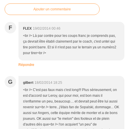
Ajouter un commentaire
F
FLEX
19/02/2014 00:46
<br /> Là par contre pour les coups franc je comprends pas,
ça devrait être établi clairement par le coach, c'est untel qui
tire point barre. Et si il n'est pas sur le terrain ya un numéro2
pour tirer<br />
Répondre
G
gilbert
18/02/2014 18:25
<br /> C'est pas faux mais c'est long!!! Plus sérieusement, on
est d'accord sur Leroy, qui pour moi, est bon mais il
s'enflamme un peu, beaucoup.... et devrait peut être lui aussi
revenir sur<br /> terre...j'étais fan de Sopalski, dommage... OK
aussi sur Angers, cette équipe mérite de monter et a de bons
joueurs. OK aussi sur "le melon" des footeux et de plein
d'autres dés que<br /> l'on acquiert "un peu" de