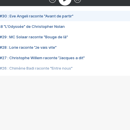
#30 : Eve Angeli raconte "Avant de partir"
48 "L'Odyssée" de Christopher Nolan
#29 : MC Solaar raconte "Bouge de là"
28 : Lorie raconte "Je vais vite"
#27 : Christophe Willem raconte "Jacques a dit"
#26 : Chimène Badi raconte "Entre nous"
#25 : Indochine raconte "3e sexe"
#24 : Zaho raconte "C'est chelou"
#23 : Patrick Bruel raconte "Au café des délices"
#22 : Kyo raconte "Le chemin"
#21 : Nolwenn Leroy raconte "Cassé"