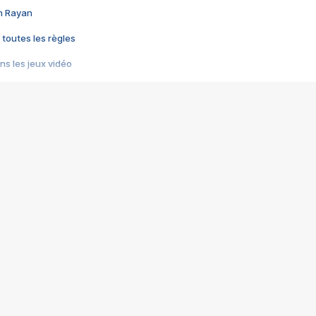
im Rayan
 toutes les règles
s les jeux vidéo
us choquant de Rockstar ? - Le scandale BULLY
e plus moche de Steam
du RÊVE tourne au CAUCHEMAR
pendant 8 heures
it… à tort
umiliés par un jeu vidéo
ire - Final Fantasy 8
ti un empire - Age of Empires
story DOFUS