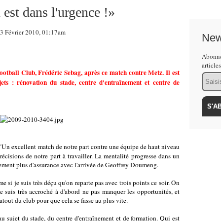
est dans l'urgence !»
 Février 2010, 01:17am
New
Abonne
article
ootball Club, Frédéric Sebag, après ce match contre Metz. Il est
Email
jets : rénovation du stade, centre d'entraînement et centre de
"Un excellent match de notre part contre une équipe de haut niveau
isions de notre part à travailler. La mentalité progresse dans un
alement plus d'assurance avec l'arrivée de Geoffrey Doumeng.
e si je suis très déçu qu'on reparte pas avec trois points ce soir. On
je suis très accroché à d'abord ne pas manquer les opportunités, et
atout du club pour que cela se fasse au plus vite.
 sujet du stade, du centre d'entraînement et de formation. Qui est