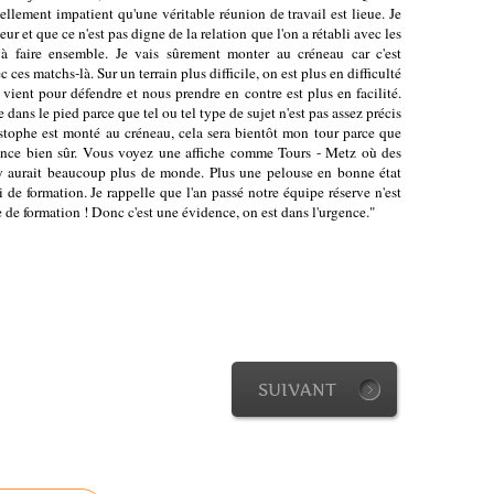
llement impatient qu'une véritable réunion de travail est lieue. Je
r et que ce n'est pas digne de la relation que l'on a rétabli avec les
a à faire ensemble. Je vais sûrement monter au créneau car c'est
ces matchs-là. Sur un terrain plus difficile, on est plus en difficulté
le vient pour défendre et nous prendre en contre est plus en facilité.
dans le pied parce que tel ou tel type de sujet n'est pas assez précis
stophe est monté au créneau, cela sera bientôt mon tour parce que
gence bien sûr. Vous voyez une affiche comme Tours - Metz où des
l y aurait beaucoup plus de monde. Plus une pelouse en bonne état
 de formation. Je rappelle que l'an passé notre équipe réserve n'est
 de formation ! Donc c'est une évidence, on est dans l'urgence."
SUIVANT