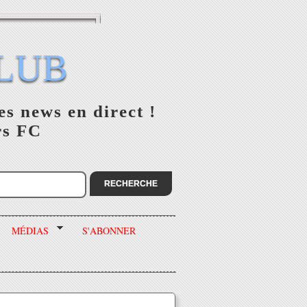
LUB
es news en direct !
rs FC
MÉDIAS
S'ABONNER